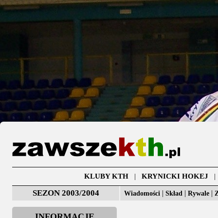
KLUBY KTH
|
KRYNICKI HOKEJ
SEZON 2003/2004
|
|
|
Wiadomości
Skład
Rywale
Z
INFORMACJE