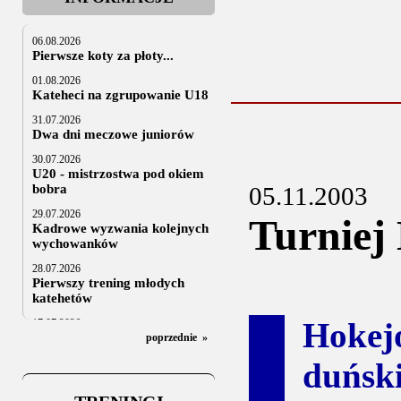
06.08.2026
Pierwsze koty za płoty...
01.08.2026
Kateheci na zgrupowanie U18
31.07.2026
Dwa dni meczowe juniorów
30.07.2026
U20 - mistrzostwa pod okiem
bobra
05.11.2003
29.07.2026
Turniej
Kadrowe wyzwania kolejnych
wychowanków
28.07.2026
Pierwszy trening młodych
katehetów
Hokej
17.07.2026
U20: z kraju i z zagranicy
poprzednie
»
07.07.2026
duńsk
Za trzy tygodnie na lód