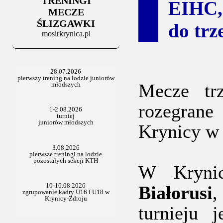
TRENINGI
06.07.2025
EIHC,
Stowarzyszenie po Walnym
MECZE
ŚLIZGAWKI
do trz
mosirkrynica.pl
Mecze tr
rozegrane
Krynicy w 
W Krynic
Białorusi
turnieju 