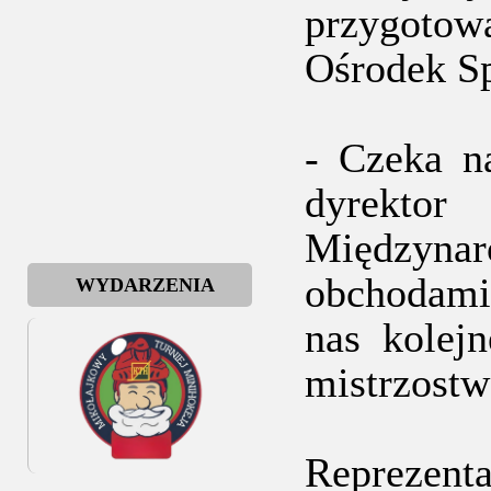
przygotow
Ośrodek Sp
- Czeka n
dyrekto
Międzyna
obchodami 
WYDARZENIA
nas kolej
mistrzostw
Reprezent