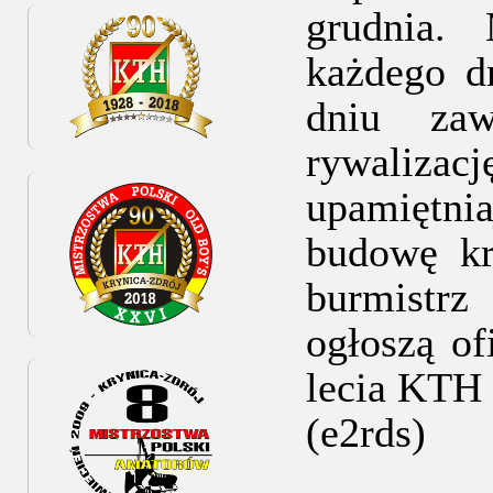
grudnia.
każdego d
dniu zaw
rywalizac
upamiętni
budowę kr
burmistr
ogłoszą of
lecia KTH 
(e2rds)