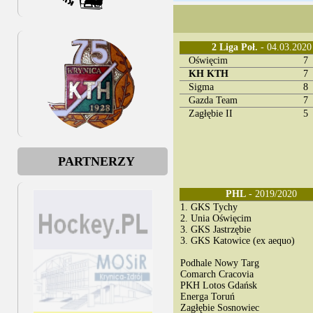
U oldbojów trochę św
Najmłodsi kateheci n
2 Liga Poł.
- 04.03.2020
W Krakowie bez pun
Oświęcim
7
KH KTH
7
Życzenia dla Olimpij
Sigma
8
Gazda Team
Luty kadrowiczów
7
Zagłębie II
5
Żacy młodsi grali po
Żacy na dwóch biegu
PARTNERZY
Hat-trick, karne i pi
PHL
- 2019/2020
Za oceanem skuteczni
1. GKS Tychy
2. Unia Oświęcim
Młodzicy na obczyźni
3. GKS Jastrzębie
3. GKS Katowice (ex aequo)
Dwie kryniczanki w 
Podhale Nowy Targ
Jedna wygrana żakó
Comarch Cracovia
PKH Lotos Gdańsk
Koniec roku bez pun
Energa Toruń
Zagłębie Sosnowiec