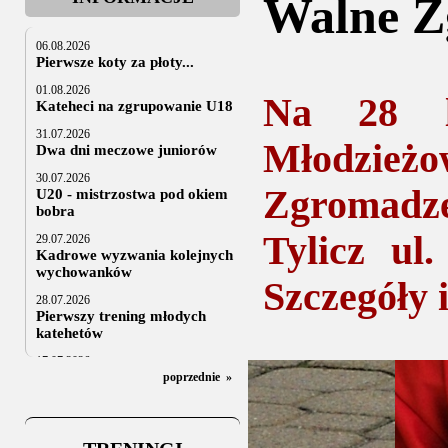
Walne 
06.08.2026
Pierwsze koty za płoty...
01.08.2026
Na 28 l
Kateheci na zgrupowanie U18
31.07.2026
Młodzież
Dwa dni meczowe juniorów
30.07.2026
Zgromadze
U20 - mistrzostwa pod okiem
bobra
Tylicz ul
29.07.2026
Kadrowe wyzwania kolejnych
wychowanków
Szczegóły 
28.07.2026
Pierwszy trening młodych
katehetów
17.07.2026
U20: z kraju i z zagranicy
poprzednie
»
07.07.2026
Za trzy tygodnie na lód