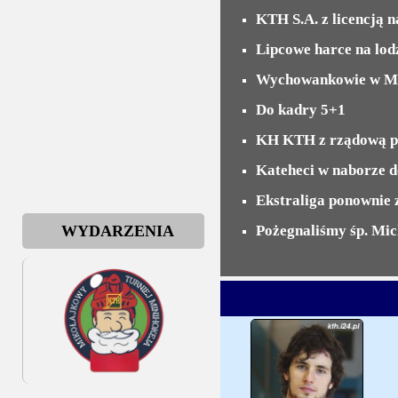
KTH S.A. z licencją n
Lipcowe harce na lod
Wychowankowie w MP
Do kadry 5+1
KH KTH z rządową 
Kateheci w naborze 
Ekstraliga ponownie
WYDARZENIA
Pożegnaliśmy śp. Mic
PZHL ustalił klasyfi
Kryniczanie z tytuła
Komunikat Infinita
Koniec sezonu hokej
Plan Mistrzostw 2 Lig