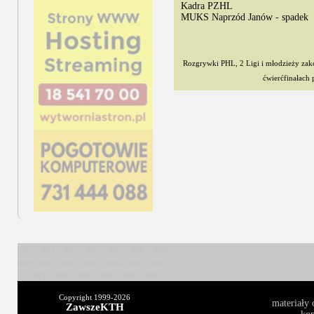
2 Liga: Lider pod cho
Kadra PZHL
MUKS Naprzód Janów - spadek
Radość z gry i udany
2 Liga: Dwucyfrowo
Rozgrywki PHL, 2 Ligi i młodzieży zak
OSHL ponownie w "mi
ćwierćfinałach 
Krężołek pokonał Jas
Żacy bez przełamani
Juniorzy młodsi z Kr
Debiutanckie cztery 
Młodzi pod skrzydła
Żacy w Sanoku hono
Najmłodsi ponownie w
2025
2024
2023
2022
2021
2020
2019
2 Liga: dziewiętnaście
2018
2017
2016
2015
2014
2013
2012
2011
2010
2009
2008
2004
2003
91.
Copyright 1999-
2026
materiały 
ZawszeKTH
Hokejowy weekend