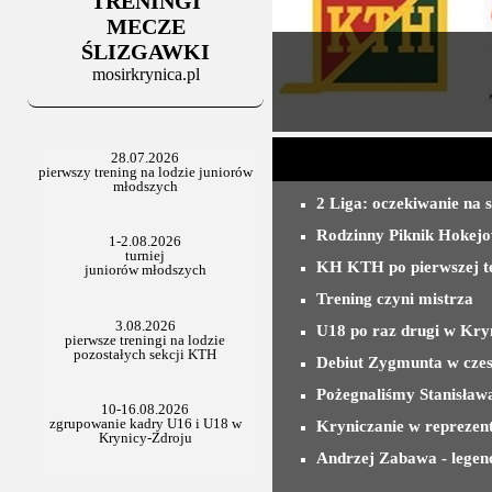
TRENINGI
06.07.2025
Stowarzyszenie po Walnym
MECZE
ŚLIZGAWKI
mosirkrynica.pl
2 Liga: oczekiwanie na s
Rodzinny Piknik Hokej
KH KTH po pierwszej te
Trening czyni mistrza
U18 po raz drugi w Kry
Debiut Zygmunta w czes
Pożegnaliśmy Stanisław
Kryniczanie w reprezen
Andrzej Zabawa - legen