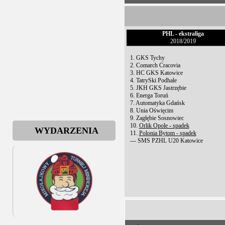
Dwóch do dwudziestki
Trzy muszkieterki z Kry
Nowy sezon bez KTH 
PHL - ekstraliga
2018/2019
U18: Jeden w rezerwie
1. GKS Tychy
Gminne dotacje na spor
2. Comarch Cracovia
3. HC GKS Katowice
Wyróżniono młodych ho
4. TatrySki Podhale
5. JKH GKS Jastrzębie
Paweł Zygmunt w czeski
6. Energa Toruń
7. Automatyka Gdańsk
Za pracowników MOSiR 
8. Unia Oświęcim
9. Zagłębie Sosnowiec
Wywalczyli siódme
10.
Orlik Opole - spadek
WYDARZENIA
11.
Polonia Bytom - spadek
HNO za czeską granicą
--- SMS PZHL U20 Katowice
Dobra passa kryniczan
KTH KM z absolutoriu
Kryniczanki w młodej k
Walne Sprawozdawcze
Ach co to był za ślub...
Udany sezon Krzysztofa 