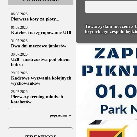
06.08.2026
Pierwsze koty za płoty...
Towarzyskim meczem z UKH
01.08.2026
krynickiego zespołu będzi
Kateheci na zgrupowanie U18
31.07.2026
Dwa dni meczowe juniorów
30.07.2026
U20 - mistrzostwa pod okiem
bobra
29.07.2026
Kadrowe wyzwania kolejnych
wychowanków
28.07.2026
Pierwszy trening młodych
katehetów
17.07.2026
U20: z kraju i z zagranicy
poprzednie
»
07.07.2026
Za trzy tygodnie na lód