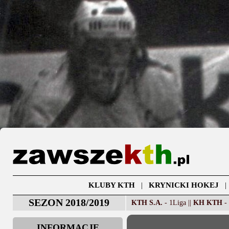
KLUBY KTH
|
KRYNICKI HOKEJ
SEZON 2018/2019
KTH S.A.
- 1Liga ||
KH KTH
- 
INFORMACJE