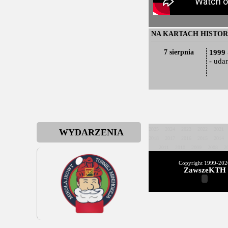
NA KARTACH HISTOR
7 sierpnia
1999
- uda
2025
2024
2023
2022
2021
WYDARZENIA
2018
2017
2016
2015
2014
2011
2010
2009
2008
2
Copyright 1999-
202
ZawszeKTH