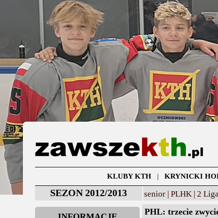
KLUBY KTH
|
KRYNICKI HO
SEZON 2012/2013
senior |
PLHK |
2 Liga
PHL: trzecie zwyc
INFORMACJE