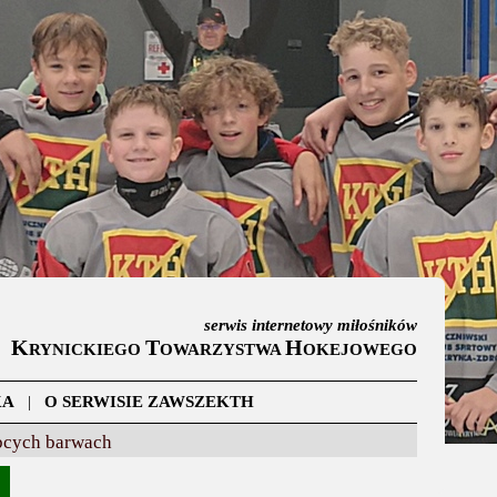
serwis internetowy miłośników
K
T
H
RYNICKIEGO
OWARZYSTWA
OKEJOWEGO
KA
|
O SERWISIE ZAWSZEKTH
bcych barwach