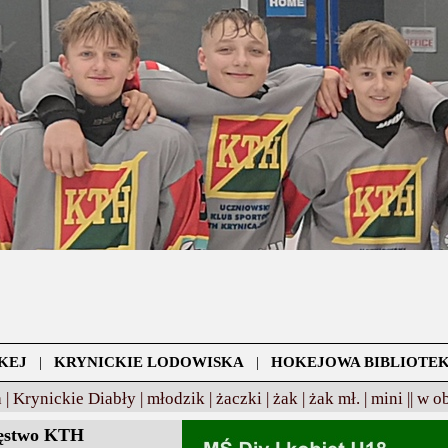
KEJ
|
KRYNICKIE LODOWISKA
|
HOKEJOWA BIBLIOTE
 |
Krynickie Diabły |
młodzik |
żaczki |
żak |
żak mł. |
mini ||
w o
ięstwo KTH