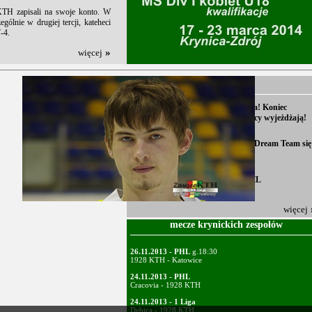
KTH zapisali na swoje konto. W
gólnie w drugiej tercji, kateheci
Kazek i Dżam
-4.
»
więcej
PRASÓWKA
Wielkie kłopoty krynickiego hokeja! Koniec
koncepcji dream team -u, zawodnicy wyjeżdżają!
(hokejfan.pl)
Nie będzie pieniędzy od sponsora! Dream Team się
rozpadnie?
(hokejfan.pl)
Na początek 3. rundy z liderem PHL
(gkstychy.info)
więcej
mecze krynickich zespołów
26.11.2013 - PHL
g.18:30
1928 KTH - Katowice
24.11.2013 - PHL
Cracovia - 1928 KTH
24.11.2013 - 1 Liga
Dębica - 1928 KTH