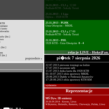
1 Liga:
24.11.2013 - CLJ
g. 12:00
Podhale/KTH - Sokoły Toruń
23.11.2013 - 1 Liga
Dębica - 1928 KTH
23.11.2013 - PLHK
o KTH
Unia Oświęcim - MKHL
rzelanie
i konto
 słowacku
23.11.2013 - CLJ
g.17:00
Podhale/KTH - Sokoły Toruń
któw [fot.]
rowo
22.11.2013 - PHL
w
1928 KTH - Unia Oświęcim
0 - 4
 [fot.]
relacje LIVE - HokejFan.
iem
 [fot.]
pi�tek 7 sierpnia 2026
poprzednie
»
22.07.2013 pierwsze treningi na lodzie
17.07.2013 mrożenie tafli
15.07.2013 dzika karta dla 1928 KTH
01-10.07.2013 obóz sportowy MKHL
29.06.2013 Diabły w Federacji Amatorów
17-28.06.2013 obóz sportowy KTH KM
wydarzenia
Reprezentacje
MŚ Dyw. IB seniorzy
20-26.04.2014 - Kowno, Litwa
W.Brytania, Holandia, Rumunia, Chorwacja, Polska, Litwa
Junior