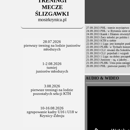
TRENINGI
06.07.2025
Stowarzyszenie po Walnym
MECZE
ŚLIZGAWKI
mosirkrynica.pl
27.09.2013
PHL: trzecie zwycięstw
24.09.2013
PHL: w Bytomiu ostre st
24.09.2013
Kazek i Dżames otworzyl
23.09.2013
Żacy młodsi po polsku i
23.09.2013
KTH u siebie
22.09.2013
1 Liga: jest komplet pun
22.09.2013
PLHK: w Tychach hono
22.09.2013
CLJ: rewanż dla Sokołó
21.09.2013
CLJ: pojechali i wygrali
21.09.2013
1 Liga: na dobry początek
21.09.2013
Juniorzy - są, a jakoby...
21.09.2013
PLHK: Unia poza zasięg
20.09.2013
PHL: pierwsze punkty DT
AUDIO & WIDEO