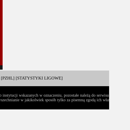
[PZHL]
[STATYSTYKI LIGOWE]
ub instytucji wskazanych w oznaczeniu, pozostałe należą do serwisu Zawsze KT
zechnianie w jakikolwiek sposób tylko za pisemną zgodą ich właścicieli
ia poza zasięgiem