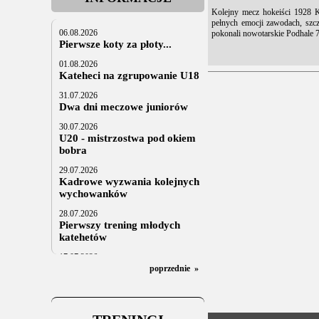
Kolejny mecz hokeiści 1928 
pełnych emocji zawodach, szcze
06.08.2026
pokonali nowotarskie Podhale 7
Pierwsze koty za płoty...
01.08.2026
Kateheci na zgrupowanie U18
31.07.2026
Dwa dni meczowe juniorów
30.07.2026
U20 - mistrzostwa pod okiem
bobra
29.07.2026
Kadrowe wyzwania kolejnych
wychowanków
28.07.2026
Pierwszy trening młodych
katehetów
17.07.2026
U20: z kraju i z zagranicy
poprzednie
»
07.07.2026
Za trzy tygodnie na lód