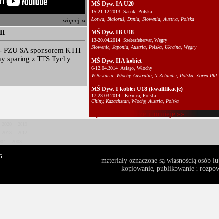
MŚ Dyw. IA U20
15-21.12.2013  Sanok, Polska
»
Łotwa, Białoruś, Dania, Słowenia, Austria, Polska
więcej
II
MŚ Dyw. IB U18
13-20.04.2014  Szekesfehervar, Węgry
Słowenia, Japonia, Austria, Polska, Ukraina, Węgry
- PZU SA sponsorem KTH
ny sparing z TTS Tychy
MŚ Dyw. IIA kobiet
6-12.04.2014  Asiago, Włochy
W.Brytania, Włochy, Australia, N.Zelandia, Polska, Korea Płd.
MŚ Dyw. I kobiet U18 (kwalifikacje)
17-23.03.2014 - Krynica, Polska
Chiny, Kazachstan, Włochy, Austria, Polska
pozostałe mecze i turnieje »»
2020
2019
2013
2012
004
2003
6
materiały oznaczone są własnością osób l
kopiowanie, publikowanie i rozpows
PLHK: Un