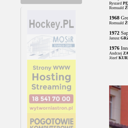
Ryszard
P
Romuald
Ż
1968
Gre
Romuald
Ż
1972
Sap
Janusz
GR
1976
Inn
Andrzej
Z
Józef
KUR