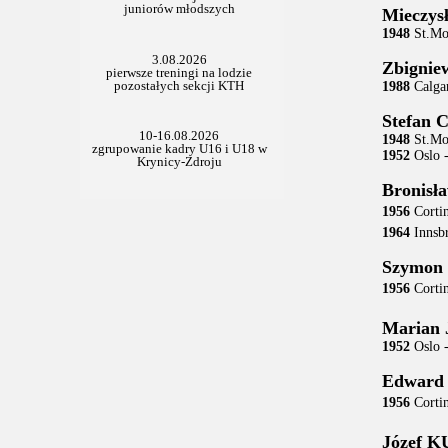
Mieczy
1948
St.Mor
Zbigni
1988
Calga
Stefan
1948
St.Mor
1952
Oslo 
Bronis
1956
Corti
1964
Innsbr
Szymon
1956
Corti
Marian
1952
Oslo 
Edwar
1956
Corti
Józef 