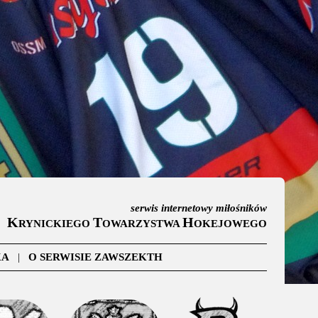
serwis internetowy miłośników
K
T
H
RYNICKIEGO
OWARZYSTWA
OKEJOWEGO
KA
|
O SERWISIE ZAWSZEKTH