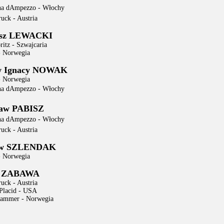
na dAmpezzo - Włochy
uck - Austria
usz LEWACKI
itz - Szwajcaria
- Norwegia
aw Ignacy NOWAK
- Norwegia
na dAmpezzo - Włochy
ław PABISZ
na dAmpezzo - Włochy
uck - Austria
ław SZLENDAK
- Norwegia
j ZABAWA
uck - Austria
Placid - USA
hammer - Norwegia