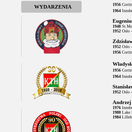
1956
Corti
WYDARZENIA
1964
Innsbr
Eugeni
1948
St.Mor
1952
Oslo 
Zdzisł
1952
Oslo 
1956
Corti
Władys
1956
Corti
1964
Innsbr
Stanis
1952
Oslo 
Andrze
1976
Innsbr
1980
Lake 
1984
Lille