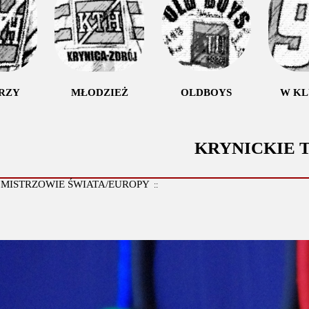
RZY
MŁODZIEŻ
OLDBOYS
W K
KRYNICKIE
MISTRZOWIE ŚWIATA/EUROPY
:
::