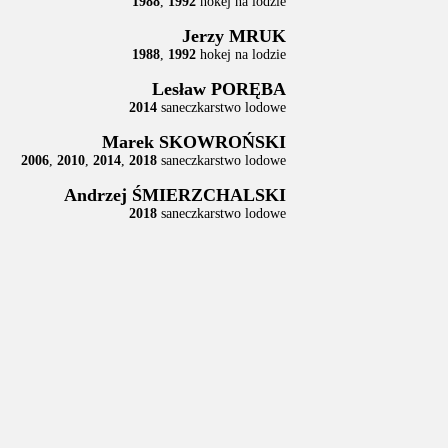
1988
,
1992
hokej na lodzie
Jerzy MRUK
1988
,
1992
hokej na lodzie
Lesław PORĘBA
2014
saneczkarstwo lodowe
Marek SKOWROŃSKI
2006
,
2010
,
2014
,
2018
saneczkarstwo lodowe
Andrzej ŚMIERZCHALSKI
2018
saneczkarstwo lodowe