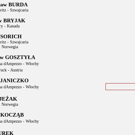
sław BURDA
itz - Szwajcaria
ew BRYJAK
ry - Kanada
 CSORICH
itz - Szwajcaria
- Norwegia
ław GOSZTYŁA
na dAmpezzo - Włochy
uck - Austria
 JANICZKO
na dAmpezzo - Włochy
 JEŻAK
- Norwegia
d KOCZĄB
na dAmpezzo - Włochy
KUREK