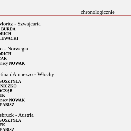
chronologicznie
Moritz - Szwajcaria
w
BURDA
ORICH
LEWACKI
o - Norwegia
ORICH
ŻAK
gnacy
NOWAK
tina dAmpezzo - Włochy
GOSZTYŁA
ANICZKO
OCZĄB
EK
gnacy
NOWAK
PABISZ
sbruck - Austria
GOSZTYŁA
EK
PABISZ