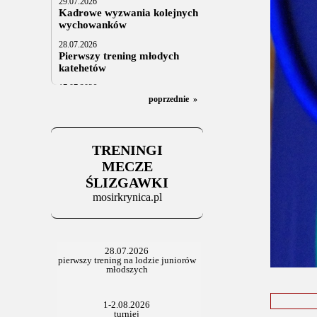
29.07.2026
Kadrowe wyzwania kolejnych
wychowanków
28.07.2026
Pierwszy trening młodych
katehetów
17.07.2026
U20: z kraju i z zagranicy
poprzednie
»
07.07.2026
Za trzy tygodnie na lód
TRENINGI
06.07.2025
Stowarzyszenie po Walnym
MECZE
ŚLIZGAWKI
mosirkrynica.pl