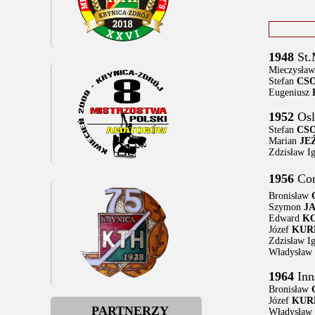
1948
St.
Mieczysła
Stefan
CS
Eugeniusz
1952
Osl
Stefan
CS
Marian
JE
Zdzisław I
1956
Cor
Bronisław
Szymon
J
Edward
K
Józef
KUR
Zdzisław I
Władysław
1964
Inn
Bronisław
Józef
KUR
PARTNERZY
Władysław