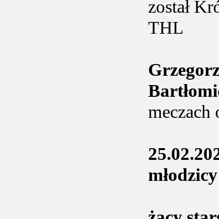
został Kr
THL
Grzegor
Bartłom
meczach o
25.02.20
młodzicy
żacy sta