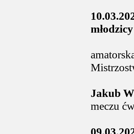
10.03.20
młodzicy
amatorska
Mistrzos
Jakub 
meczu ćwi
09.03.20