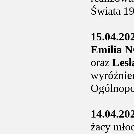
Świata 19
15.04.20
Emilia 
oraz
Les
wyróżnie
Ogólnopo
14.04.20
żacy młod