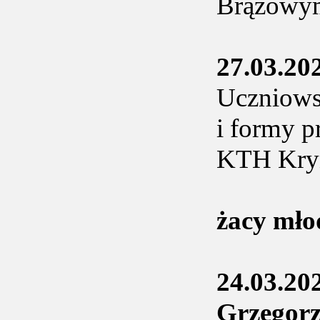
Brązowym
27.03.20
Uczniows
i formy p
KTH Kryn
żacy mło
24.03.20
Grzegor