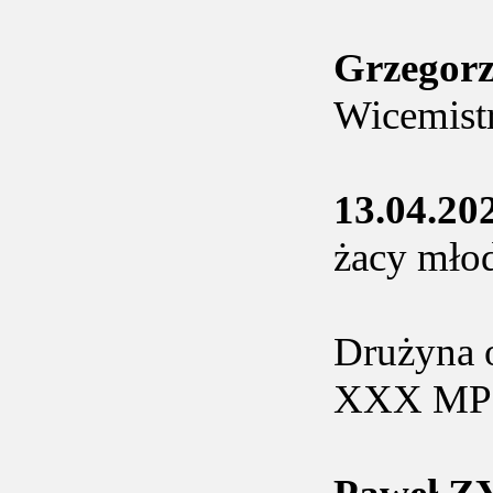
Grzegor
Wicemist
13.04.20
żacy młod
Drużyna 
XXX M