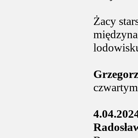
Żacy star
międzyna
lodowisk
Grzegor
czwartym
4.04.202
Radosł