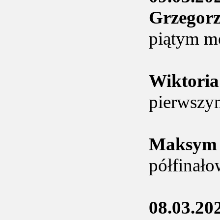
Grzegor
piątym m
Wiktor
pierwszy
Maksym
półfinało
08.03.20