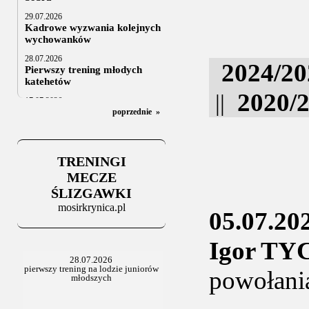
29.07.2026
Kadrowe wyzwania kolejnych
wychowanków
28.07.2026
2024/20
Pierwszy trening młodych
katehetów
2020/
||
17.07.2026
U20: z kraju i z zagranicy
poprzednie
»
07.07.2026
Za trzy tygodnie na lód
TRENINGI
06.07.2025
Stowarzyszenie po Walnym
MECZE
ŚLIZGAWKI
mosirkrynica.pl
05.07.20
Igor T
powołani