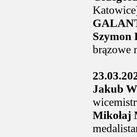
Katowice
GALAN
Szymon
brązowe 
23.03.20
Jakub 
wicemist
Mikoła
medalist