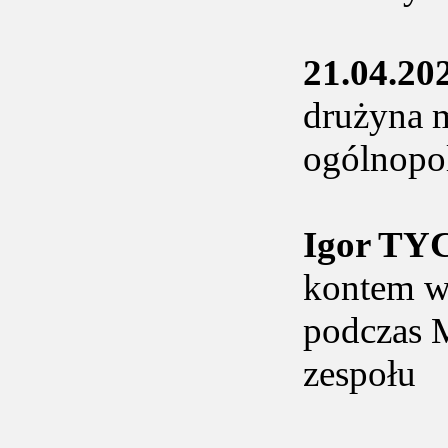
21.04.20
drużyna m
ogólnopo
Igor T
kontem w
podczas M
zespołu