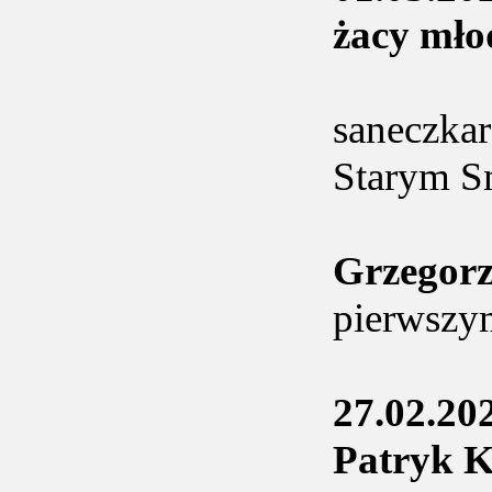
żacy mło
saneczka
Starym 
Grzegor
pierwszy
27.02.20
Patryk