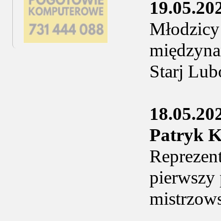
19.05.20
Młodzicy
międzyna
Starj Lub
18.05.20
Patryk
Reprezent
pierwszy 
mistrzows