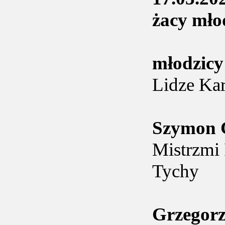
żacy mło
młodzic
Lidze Kar
Szymon
Mistrzmi
Tychy
Grzegor