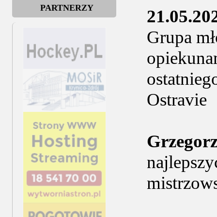
PARTNERZY
21.05.20
Grupa mł
opiekunam
ostatnieg
Ostravie
Grzegor
najlepsz
mistrzows