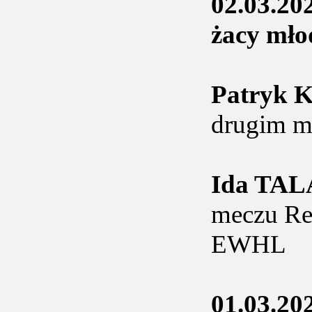
02.03.20
żacy mło
Patryk
drugim m
Ida TA
meczu Rep
EWHL
01.03.20