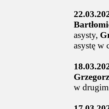
22.03.20
Bartłom
asysty,
G
asystę w
18.03.20
Grzegor
w drugim
17.03.20