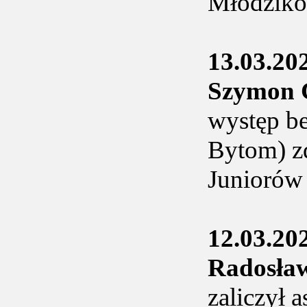
Młodzik
13.03.20
Szymon
występ be
Bytom) z
Juniorów
12.03.20
Radosł
zaliczył a