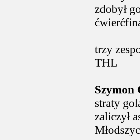
zdobył go
ćwierćfi
trzy zesp
THL
Szymon
straty gol
zaliczył 
Młodszy