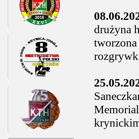
08.06.20
drużyna h
tworzona
rozgrywka
25.05.20
Saneczkar
Memorial
krynicki