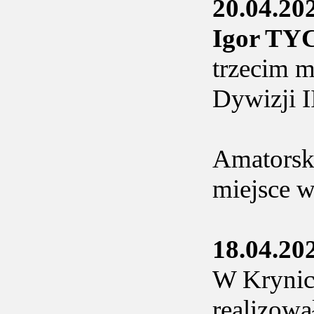
20.04.20
Igor T
trzecim 
Dywizji I
Amatorska
miejsce 
18.04.20
W Krynicy
realizowa