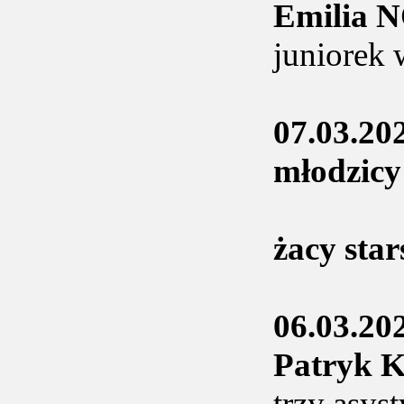
Emilia 
juniorek 
07.03.20
młodzicy
żacy sta
06.03.20
Patryk
trzy asyst