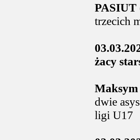
PASIUT
trzecich 
03.03.20
żacy sta
Maksy
dwie asys
ligi U17