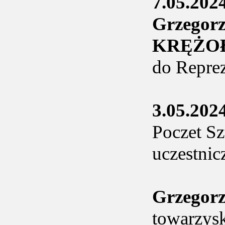
7.05.202
Grzegor
KRĘŻO
do Reprez
3.05.202
Poczet S
uczestnic
Grzegor
towarzysk