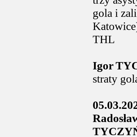
gola i zal
Katowice)
THL
Igor T
straty go
05.03.20
Radosł
TYCZY