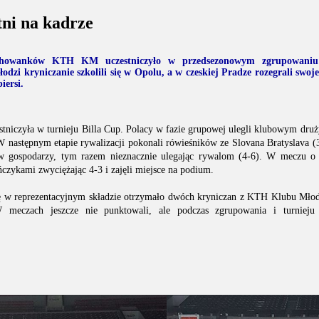
ni na kadrze
howanków KTH KM uczestniczyło w przedsezonowym zgrupowaniu
łodzi kryniczanie szkolili się w Opolu, a w czeskiej Pradze rozegrali swoj
iersi.
stniczyła w turnieju Billa Cup. Polacy w fazie grupowej ulegli klubowym dru
 W następnym etapie rywalizacji pokonali rówieśników ze Slovana Bratyslava (
ciw gospodarzy, tym razem nieznacznie ulegając rywalom (4-6). W meczu o t
ińczykami zwyciężając 4-3 i zajęli miejsce na podium.
ię w reprezentacyjnym składzie otrzymało dwóch kryniczan z KTH Klubu Mło
 meczach jeszcze nie punktowali, ale podczas zgrupowania i turnieju 