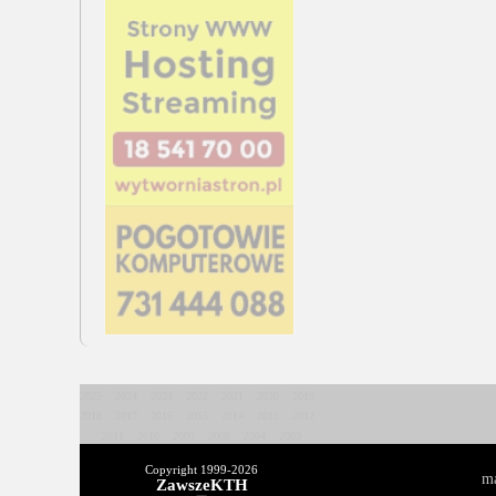
2025
2024
2023
2022
2021
2020
2019
2018
2017
2016
2015
2014
2013
2012
2011
2010
2009
2008
2004
2003
Copyright 1999-
2026
ma
ZawszeKTH