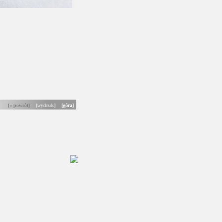
[« powrót]
[wydruk]
[góra]