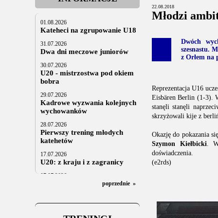
22.08.2018
Młodzi ambit
01.08.2026
Kateheci na zgrupowanie U18
Dwóch wyc
31.07.2026
szesnastu. M
Dwa dni meczowe juniorów
z Orłem na p
30.07.2026
U20 - mistrzostwa pod okiem
bobra
Reprezentacja U16 ucze
29.07.2026
Eisbären Berlin (1-3).
Kadrowe wyzwania kolejnych
stanęli stanęli naprze
wychowanków
skrzyżowali kije z berl
28.07.2026
Pierwszy trening młodych
Okazję do pokazania s
katehetów
Szymon Kiełbicki
. W
doświadczenia.
17.07.2026
U20: z kraju i z zagranicy
(e2rds)
07.07.2026
Za trzy tygodnie na lód
poprzednie
»
06.07.2025
Stowarzyszenie po Walnym