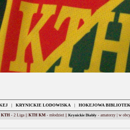
KEJ
|
KRYNICKIE LODOWISKA
|
HOKEJOWA BIBLIOTE
 KTH
- 2 Liga ||
KTH KM
- młodzież ||
Krynickie Diabły
- amatorzy |
w obc