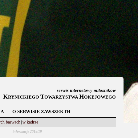
serwis internetowy miłośników
K
T
H
RYNICKIEGO
OWARZYSTWA
OKEJOWEGO
KA
|
O SERWISIE ZAWSZEKTH
ych barwach
|
w kadrze
informacje 2018/19