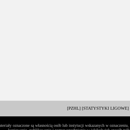
[PZHL]
[STATYSTYKI LIGOWE]
teriały oznaczone są własnością osób lub instytucji wskazanych w oznaczeniu