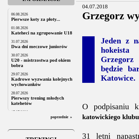
04.07.2018
Grzegorz wy
06.08.2026
Pierwsze koty za płoty...
01.08.2026
Kateheci na zgrupowanie U18
Jeden z na
31.07.2026
Dwa dni meczowe juniorów
hokeist
30.07.2026
Grzegorz
U20 - mistrzostwa pod okiem
bobra
będzie b
29.07.2026
Katowice.
Kadrowe wyzwania kolejnych
wychowanków
28.07.2026
Pierwszy trening młodych
katehetów
O podpisaniu k
17.07.2026
katowickiego klubu
U20: z kraju i z zagranicy
poprzednie
»
07.07.2026
Za trzy tygodnie na lód
31 letni napast