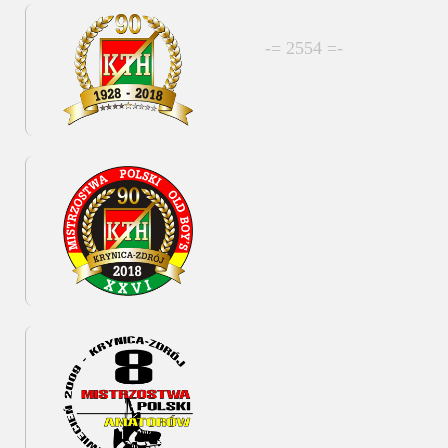
-= 2554 =-