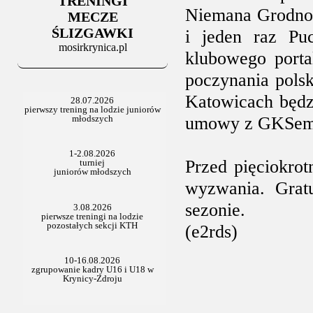
TRENINGI
06.07.2025
Niemana Grodno,
Stowarzyszenie po Walnym
MECZE
ŚLIZGAWKI
i jeden raz Pu
mosirkrynica.pl
klubowego porta
poczynania polsk
Katowicach będzi
umowy z GKSem
Przed pięciokrot
wyzwania. Grat
sezonie.
(e2rds)