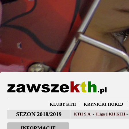
KLUBY KTH
|
KRYNICKI HOKEJ
SEZON 2018/2019
KTH S.A.
- 1Liga ||
KH KTH
- 
INFORMACJE