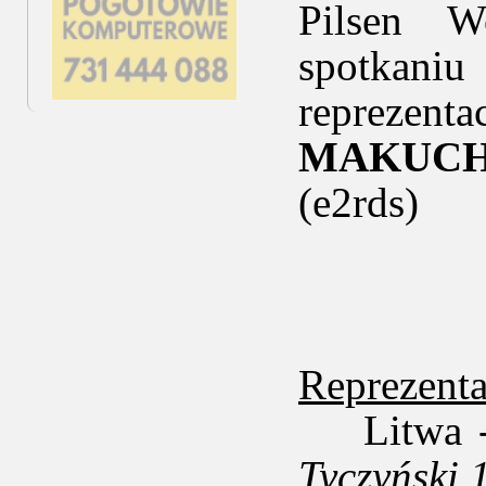
Pilsen W
spotkani
repreze
MAKUC
(e2rds)
Reprezent
Litwa -
Tyczyński 