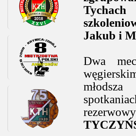
Tychach
szkolenio
Jakub i M
Dwa mecz
węgierski
młodsza 
spotkania
rezerwow
TYCZYŃ