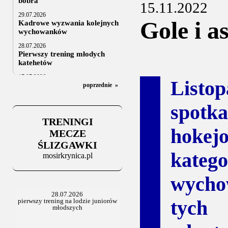
bobra
15.11.2022
29.07.2026
Gole i 
Kadrowe wyzwania kolejnych
wychowanków
28.07.2026
Pierwszy trening młodych
katehetów
17.07.2026
Listo
U20: z kraju i z zagranicy
poprzednie
»
07.07.2026
spot
Za trzy tygodnie na lód
TRENINGI
06.07.2025
hoke
Stowarzyszenie po Walnym
MECZE
ŚLIZGAWKI
kateg
mosirkrynica.pl
wycho
tych