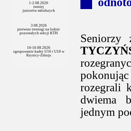
odnoto
Seniorzy
TYCZYŃ
rozegran
pokonując
rozegrali 
dwiema b
jednym po