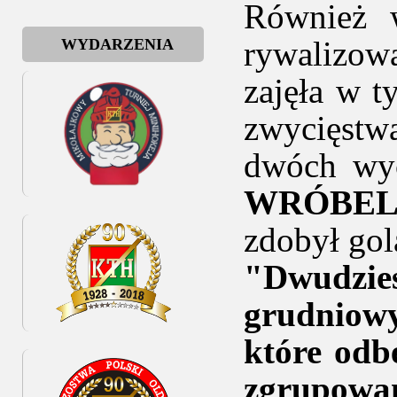
Również 
rywalizow
WYDARZENIA
zajęła w t
zwycięstw
dwóch w
WRÓBE
zdobył gol
"Dwudzie
grudniow
które odb
zgrupowa