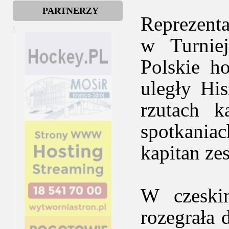
PARTNERZY
Reprezenta
w Turnie
Polskie h
uległy Hi
rzutach 
spotkaniac
kapitan zes
W czeski
rozegrała