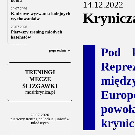
bobra
14.12.2022
29.07.2026
Krynicz
Kadrowe wyzwania kolejnych
wychowanków
28.07.2026
Pierwszy trening młodych
katehetów
17.07.2026
Pod k
U20: z kraju i z zagranicy
poprzednie
»
07.07.2026
Repre
Za trzy tygodnie na lód
TRENINGI
06.07.2025
międz
Stowarzyszenie po Walnym
MECZE
ŚLIZGAWKI
Euro
mosirkrynica.pl
powoł
krynic