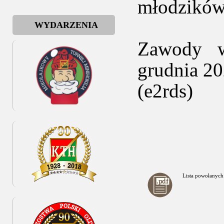
młodzików
WYDARZENIA
Zawody w
grudnia 20
(e2rds)
Lista powołanych