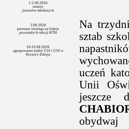
Na trzydn
sztab szk
napastni
wychowa
uczeń kat
Unii Oświ
jeszcze
CHABIO
obydwaj 