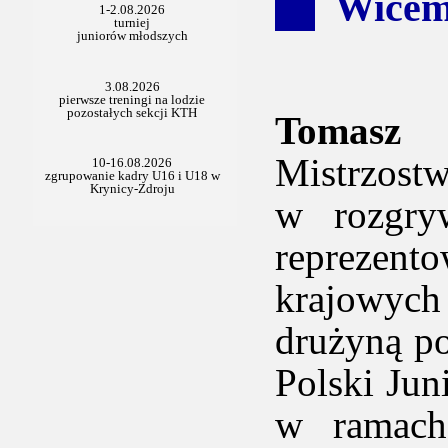
Wicemi
Tomasz 
Mistrzostw
w rozgryw
repreze
krajowych
drużyną po
Polski Jun
w ramach