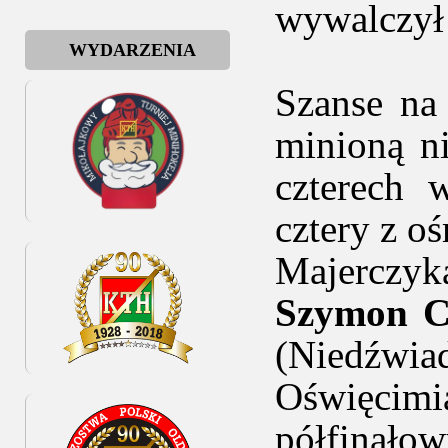
wywalczył 
WYDARZENIA
Szanse na
minioną n
czterech 
cztery z o
Majerczyk
Szymon C
(Niedźwi
Oświęci
półfinało