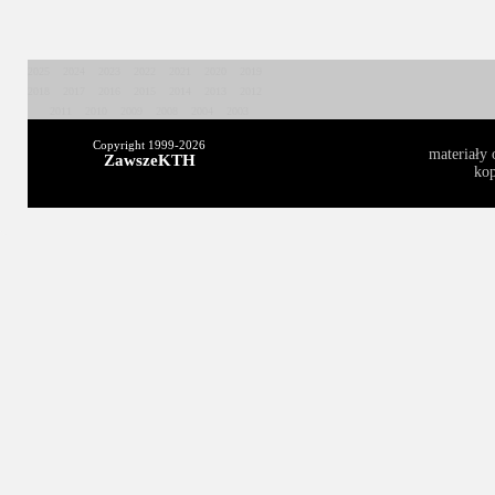
2025
2024
2023
2022
2021
2020
2019
2018
2017
2016
2015
2014
2013
2012
2011
2010
2009
2008
2004
2003
Copyright 1999-
2026
materiały 
ZawszeKTH
kop