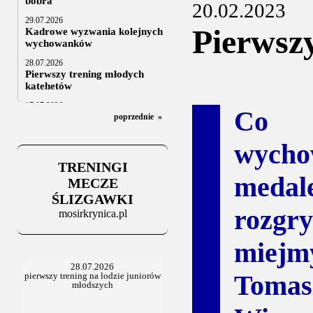
bobra
20.02.2023
29.07.2026
Pierwsz
Kadrowe wyzwania kolejnych
wychowanków
28.07.2026
Pierwszy trening młodych
katehetów
17.07.2026
Co r
U20: z kraju i z zagranicy
poprzednie
»
07.07.2026
wycho
Za trzy tygodnie na lód
TRENINGI
06.07.2025
meda
Stowarzyszenie po Walnym
MECZE
ŚLIZGAWKI
rozgry
mosirkrynica.pl
miejm
Toma