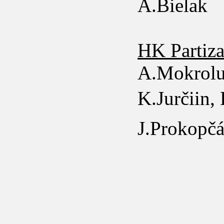
A.Bielak
HK Partiza
A.Mokrolu
K.Jurčiin,
J.Prokopčá