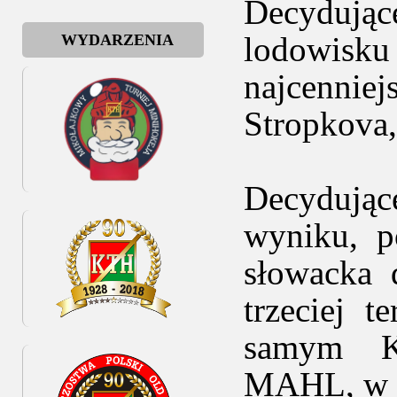
Decydujące
lodowisku
WYDARZENIA
najcennie
Stropkova, 
Decydują
wyniku, p
słowacka 
trzeciej t
samym Kr
MAHL, w j