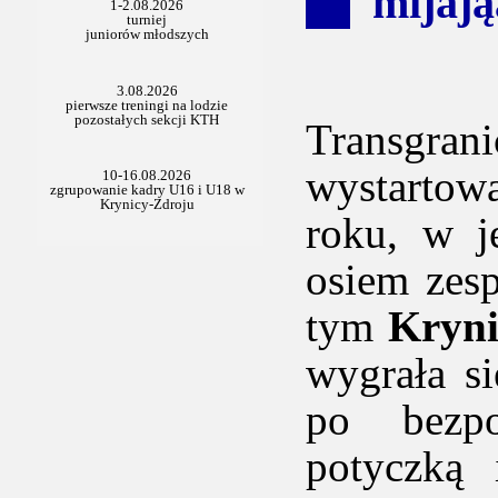
mijają
Transgr
wystartow
roku, w j
osiem zesp
tym
Kryni
wygrała s
po bezpo
potyczką 