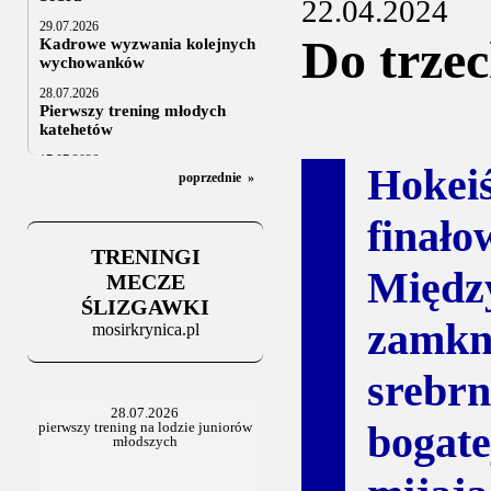
22.04.2024
29.07.2026
Do trzec
Kadrowe wyzwania kolejnych
wychowanków
28.07.2026
Pierwszy trening młodych
katehetów
17.07.2026
Hokei
U20: z kraju i z zagranicy
poprzednie
»
07.07.2026
fin
Za trzy tygodnie na lód
TRENINGI
06.07.2025
Międz
Stowarzyszenie po Walnym
MECZE
ŚLIZGAWKI
zamkn
mosirkrynica.pl
srebr
bogat