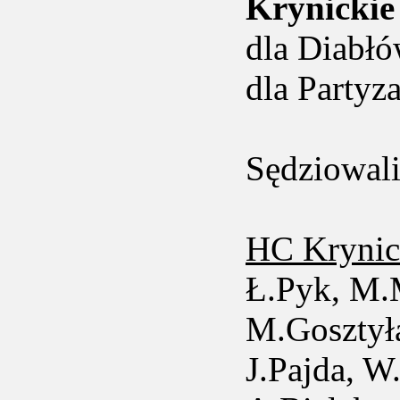
Krynickie 
dla Diabłó
dla Partyz
Sędziowal
HC Krynic
Ł.Pyk, M.M
M.Gosztył
J.Pajda, W