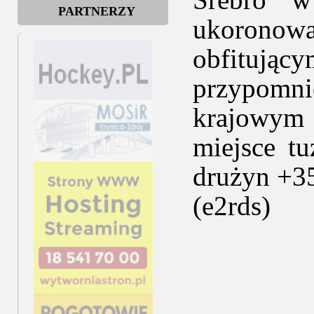
PARTNERZY
ukoronow
obfitują
przypomn
krajowym 
miejsce t
drużyn +35 
(e2rds)