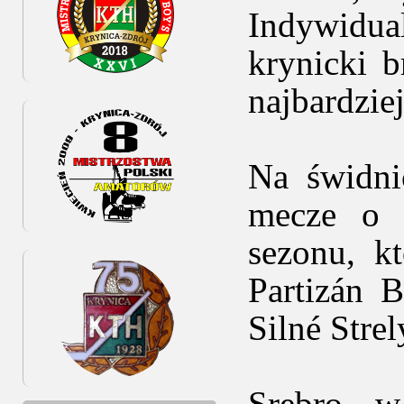
Indywidu
krynicki 
najbardzie
Na świdni
mecze o 
sezonu, k
Partizán 
Silné Strel
Srebro w