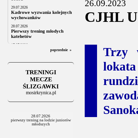
26.09.2023
29.07.2026
CJHL U1
Kadrowe wyzwania kolejnych
wychowanków
28.07.2026
Pierwszy trening młodych
katehetów
17.07.2026
Trzy 
U20: z kraju i z zagranicy
poprzednie
»
07.07.2026
lokata
Za trzy tygodnie na lód
TRENINGI
06.07.2025
rundz
Stowarzyszenie po Walnym
MECZE
ŚLIZGAWKI
zawo
mosirkrynica.pl
Sanok