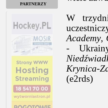
PARTNERZY
W trzydni
uczestnicz
Academy
,
- Ukrai
Niedźwiad
Krynica-Z
(e2rds)