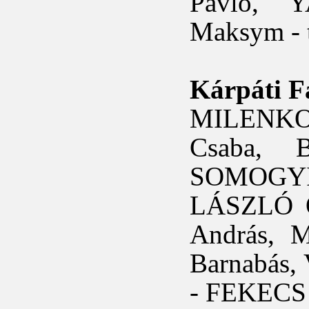
Pavlo, 
Maksym -
Kárpáti F
MILENKO
Csaba, 
SOMOGYI
LÁSZLÓ O
András, 
Barnabás
- FEKECS 