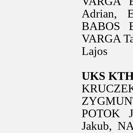
VARGA B
Adrian,
BABOS Ba
VARGA Ta
Lajos
UKS KTH 
KRUCZEK 
ZYGMUNT 
POTOK J
Jakub, N