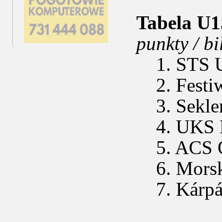
Tabela U1
punkty / b
1. STS U
2. Festiw
3. Sekler
4. UKS K
5. ACS Ol
6. Morsk
7. Kárpát