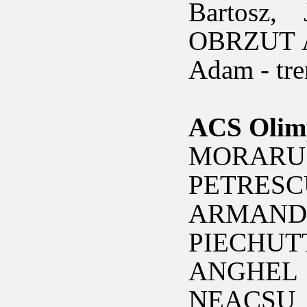
Bartosz
OBRZUT 
Adam - tr
ACS Olimp
MORARU M
PETRESCU
ARMAND 
PIECHUT
ANGHEL 
NEACSU 