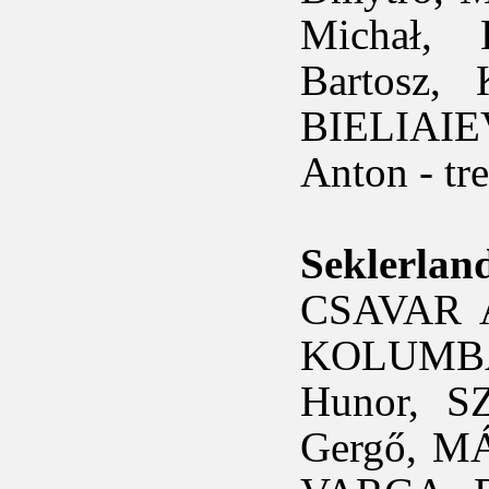
Michał,
Bartosz,
BIELIAIE
Anton - tr
Seklerlan
CSAVAR Á
KOLUMBÁN
Hunor, 
Gergő, M