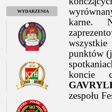
kończącyc
wyrównany
WYDARZENIA
karne. N
zaprezen
wszystki
punktów (
spotkania
koncie 
GAVRYL
zespołu Fe