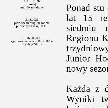
Ponad stu
lat 15 re
siedmiu 
Regionu K
trzydnio
Junior Ho
nowy sezon
Każda z d
Wyniki tw