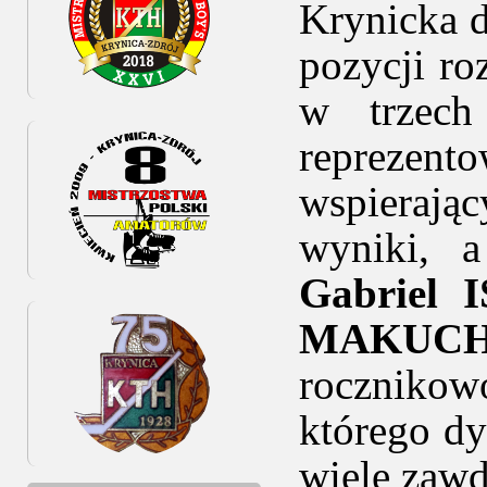
Krynicka d
pozycji ro
w trzec
reprezen
wspierają
wyniki, a
Gabriel 
MAKUC
roczniko
którego dy
wiele zawd