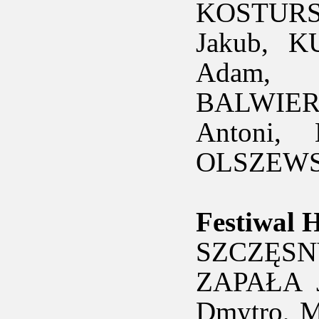
KOSTURS
Jakub, K
Adam, 
BALWIERC
Antoni,
OLSZEWSK
Festiwal 
SZCZĘSNY
ZAPAŁA J
Dmytro, 