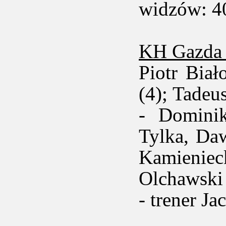
widzów: 4
KH Gazda 
Piotr Biał
(4); Tadeu
- Dominik
Tylka, Da
Kamieniec
Olchawski 
- trener Ja