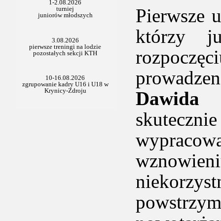
Pierwsze u
którzy j
rozpocz
prowadzen
Dawida
skuteczn
wypracowa
wznowieni
niekorzyst
powstrzy