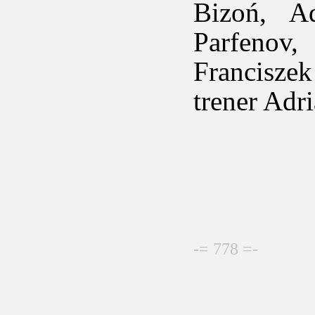
Bizoń, A
Parfenov,
Franciszek
trener Adr
-= 778 =-