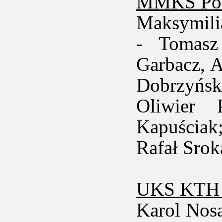
MMKS Pod
Maksymili
- Tomasz
Garbacz, A
Dobrzyńsk
Oliwier 
Kapuściak;
Rafał Srok
UKS KTH K
Karol Nosa