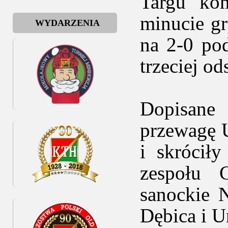
Targu ko
minucie g
WYDARZENIA
na 2-0 po
trzeciej o
Dopisane
przewagę 
i skrócił
zespołu C
sanockie 
Dębica i U