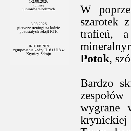
W poprzed
szarotek z
trafień,
mineralny
Potok
, sz
Bardzo sk
zespołów
wygrane w
krynickie