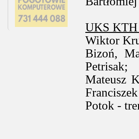
Bartłomiej
UKS KTH K
Wiktor Kr
Bizoń, Ma
Petrisak
Mateusz K
Franciszek
Potok - tr