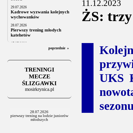
11.12.2023
29.07.2026
ŻS: trzy
Kadrowe wyzwania kolejnych
wychowanków
28.07.2026
Pierwszy trening młodych
katehetów
17.07.2026
Kolej
U20: z kraju i z zagranicy
poprzednie
»
07.07.2026
przywi
Za trzy tygodnie na lód
TRENINGI
06.07.2025
UKS K
Stowarzyszenie po Walnym
MECZE
ŚLIZGAWKI
nowot
mosirkrynica.pl
sezonu