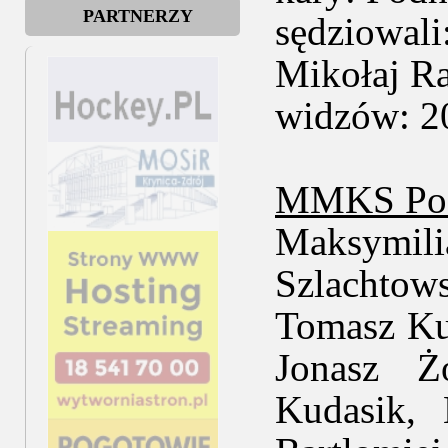
PARTNERZY
sędziowal
Mikołaj Ra
widzów: 2
MMKS Pod
Maksymil
Szlachtow
Tomasz Kur
Jonasz Ż
Kudasik, 