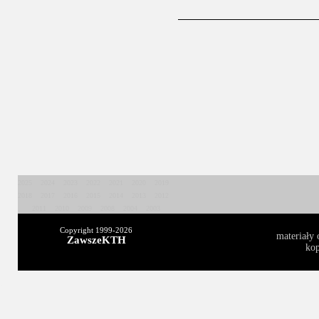
2025
2024
2023
2022
2021
2020
2019
2018
2017
2016
2015
2014
2013
2012
2011
2010
2009
2008
2004
2003
Copyright 1999-
2026
materiały 
ZawszeKTH
kop