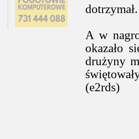
dotrzymał.
A w nagro
okazało s
drużyny m
świętował
(e2rds)