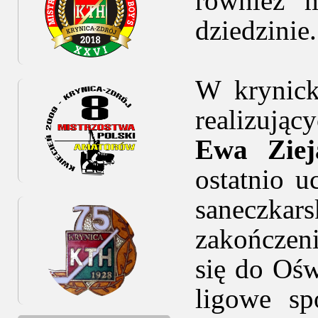
również m
dziedzinie.
W krynic
realizują
Ewa Ziej
ostatnio 
saneczkar
zakończen
się do Ośw
ligowe sp