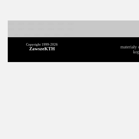
2025
2024
2023
2022
2021
2020
2019
2018
2017
2016
2015
2014
2013
2012
2011
2010
2009
2008
2004
2003
Copyright 1999-
2026
materiały 
ZawszeKTH
kop