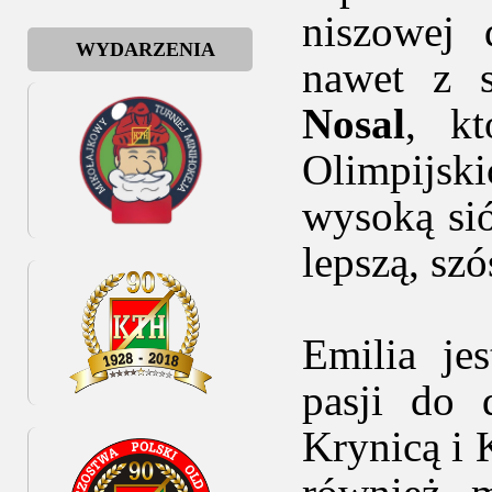
niszowej 
WYDARZENIA
nawet z 
Nosal
, kt
Olimpijsk
wysoką sió
lepszą, szó
Emilia je
pasji do
Krynicą i 