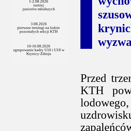
wycho
szuso
kryni
wyzwa
Przed trz
KTH powo
lodowego,
uzdrowisk
zapaleńcó