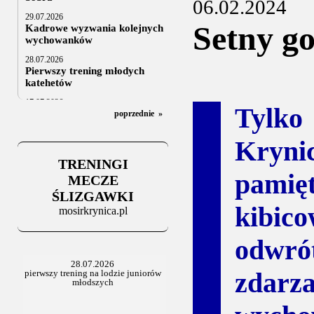
06.02.2024
29.07.2026
Setny go
Kadrowe wyzwania kolejnych
wychowanków
28.07.2026
Pierwszy trening młodych
katehetów
17.07.2026
Tylk
U20: z kraju i z zagranicy
poprzednie
»
07.07.2026
Kryni
Za trzy tygodnie na lód
TRENINGI
06.07.2025
pami
Stowarzyszenie po Walnym
MECZE
ŚLIZGAWKI
kibi
mosirkrynica.pl
odwró
zdar