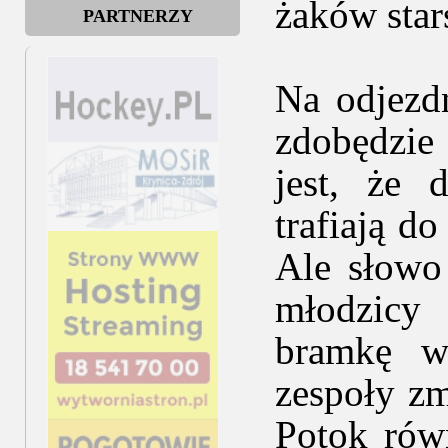
żaków star
PARTNERZY
Na odjezd
zdobędzi
jest, że 
trafiają d
Ale słowo
młodzicy 
bramkę w
zespoły zm
Potok rów