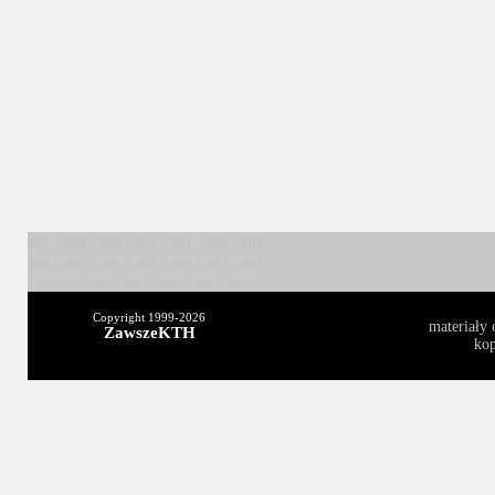
2025
2024
2023
2022
2021
2020
2019
2018
2017
2016
2015
2014
2013
2012
2011
2010
2009
2008
2004
2003
Copyright 1999-
2026
materiały 
ZawszeKTH
kop