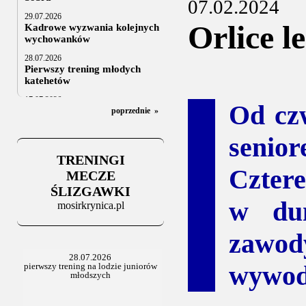
07.02.2024
29.07.2026
Orlice l
Kadrowe wyzwania kolejnych
wychowanków
28.07.2026
Pierwszy trening młodych
katehetów
17.07.2026
Od czw
U20: z kraju i z zagranicy
poprzednie
»
07.07.2026
senio
Za trzy tygodnie na lód
TRENINGI
06.07.2025
Cztere
Stowarzyszenie po Walnym
MECZE
ŚLIZGAWKI
w duń
mosirkrynica.pl
zawo
wywodz