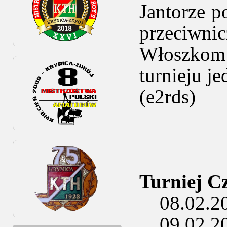
Jantorze p
przeciwn
Włoszkom 
turnieju je
(e2rds)
Turniej C
08.02.202
09.02.202