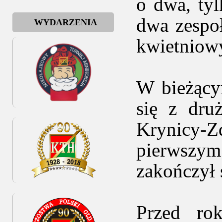
o dwa, tyl
dwa zespo
WYDARZENIA
kwietniowy
W bieżący
się z dru
Krynicy-
pierwszym
zakończył 
Przed ro