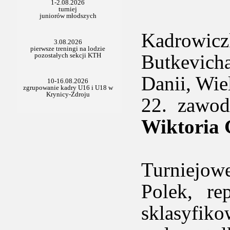
Kadrowi
Butkevich
Danii, Wie
22. zawo
Wiktori
Turniejo
Polek, re
sklasyfiko