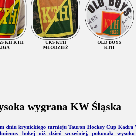
AS KH KTH
UKS KTH
OLD BOYS
LIGA
MŁODZIEŻ
KTH
ysoka wygrana KW Śląska
m dniu krynickiego turnieju Tauron Hockey Cup Kadra 
dmienny hokej niż dzień wcześniej, pokonała wysoko