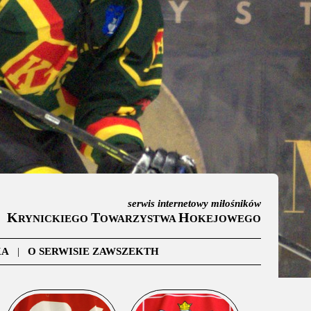
serwis internetowy miłośników
K
T
H
RYNICKIEGO
OWARZYSTWA
OKEJOWEGO
KA
|
O SERWISIE ZAWSZEKTH