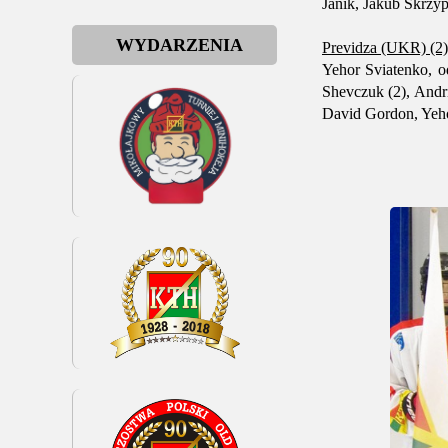
Janik, Jakub Skrzyp
WYDARZENIA
Previdza (UKR) (2)
Yehor Sviatenko, o
Shevczuk (2), Andri
David Gordon, Yeho