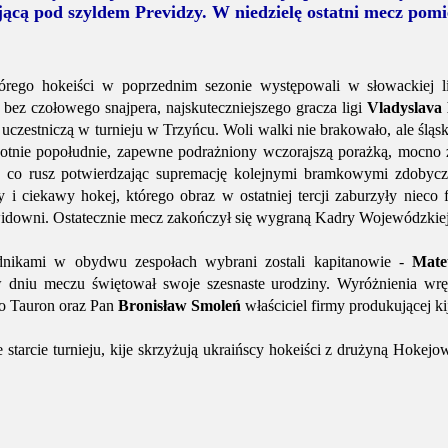
jącą pod szyldem Previdzy. W niedzielę ostatni mecz po
tórego hokeiści w poprzednim sezonie występowali w słowackiej 
 bez czołowego snajpera, najskuteczniejszego gracza ligi
Vladyslava
czestniczą w turnieju w Trzyńcu. Woli walki nie brakowało, ale śląsk
botnie popołudnie, zapewne podrażniony wczorajszą porażką, mocno z
 co rusz potwierdzając supremację kolejnymi bramkowymi zdobycza
 i ciekawy hokej, którego obraz w ostatniej tercji zaburzyły nieco f
idowni. Ostatecznie mecz zakończył się wygraną Kadry Wojewódzkiej
dnikami w obydwu zespołach wybrani zostali kapitanowie -
Mate
 w dniu meczu świętował swoje szesnaste urodziny. Wyróżnienia wr
go Tauron oraz Pan
Bronisław Smoleń
właściciel firmy produkującej k
e starcie turnieju, kije skrzyżują ukraińscy hokeiści z drużyną Hokej