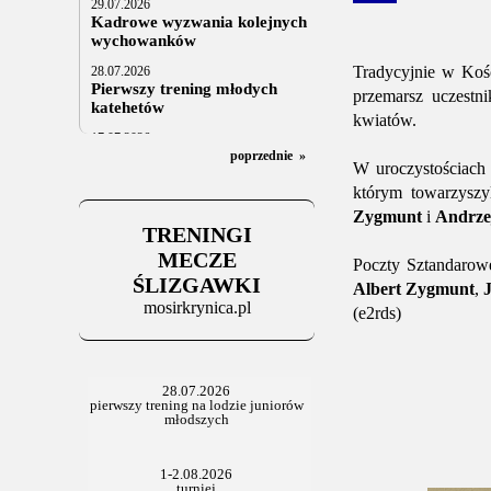
29.07.2026
Kadrowe wyzwania kolejnych
wychowanków
Tradycyjnie w Kośc
28.07.2026
Pierwszy trening młodych
przemarsz uczestn
katehetów
kwiatów.
17.07.2026
U20: z kraju i z zagranicy
poprzednie
»
W uroczystościach
07.07.2026
którym towarzysz
Za trzy tygodnie na lód
Zygmunt
i
Andrzej
TRENINGI
06.07.2025
Stowarzyszenie po Walnym
MECZE
Poczty Sztandarowe
ŚLIZGAWKI
Albert Zygmunt
,
mosirkrynica.pl
(e2rds)