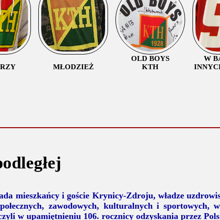
OLD BOYS
W B
ORZY
MŁODZIEŻ
KTH
INNYC
odległej
pada mieszkańcy i goście Krynicy-Zdroju, władze uzdrowis
społecznych, zawodowych, kulturalnych i sportowych,
czyli w upamiętnieniu 106. rocznicy odzyskania przez Pols