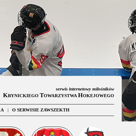
serwis internetowy miłośników
K
T
H
RYNICKIEGO
OWARZYSTWA
OKEJOWEGO
KA
|
O SERWISIE ZAWSZEKTH