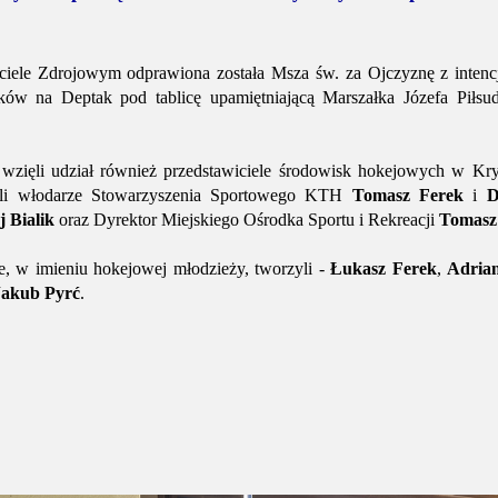
iele Zdrojowym odprawiona została Msza św. za Ojczyznę z intencji
ików na Deptak pod tablicę upamiętniającą Marszałka Józefa Piłsu
 wzięli udział również przedstawiciele środowisk hokejowych w K
yli włodarze Stowarzyszenia Sportowego KTH
Tomasz Ferek
i
D
 Bialik
oraz Dyrektor Miejskiego Ośrodka Sportu i Rekreacji
Tomasz 
, w imieniu hokejowej młodzieży, tworzyli -
Łukasz Ferek
,
Adria
Jakub Pyrć
.