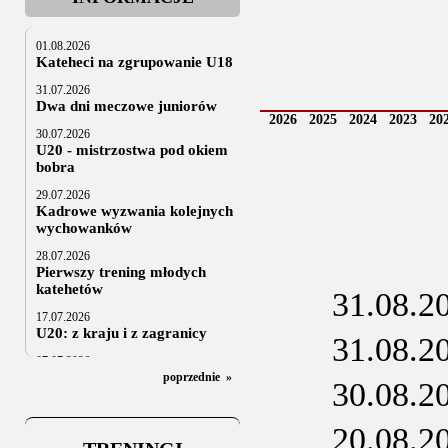
01.08.2026
Kateheci na zgrupowanie U18
31.07.2026
Dwa dni meczowe juniorów
2026
2025
2024
2023
20
30.07.2026
U20 - mistrzostwa pod okiem
bobra
29.07.2026
Kadrowe wyzwania kolejnych
wychowanków
28.07.2026
Pierwszy trening młodych
katehetów
31.08.2
17.07.2026
U20: z kraju i z zagranicy
31.08.2
07.07.2026
Za trzy tygodnie na lód
poprzednie
»
30.08.2
06.07.2025
Stowarzyszenie po Walnym
20.08.2