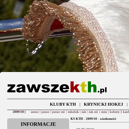
KLUBY KTH
|
KRYNICKI HOKEJ
2009/10
||
senior |
junior |
junior mł. |
młodzik |
żak |
żak mł. |
mini |
kobiety ||
kate
KS KTH - 2009/10
-
wiadomości
INFORMACJE