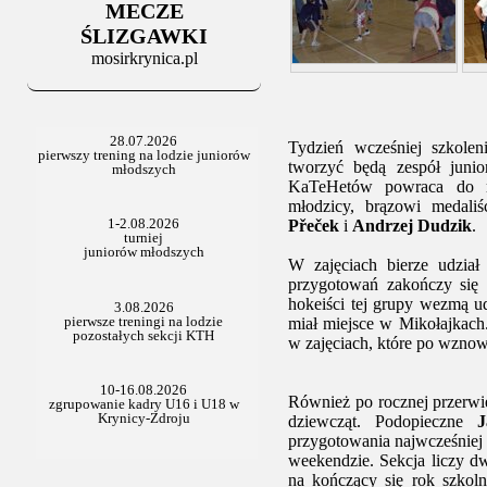
Stowarzyszenie po Walnym
MECZE
ŚLIZGAWKI
mosirkrynica.pl
Tydzień wcześniej szkolen
tworzyć będą zespół jun
KaTeHetów powraca do ro
młodzicy, brązowi medali
Přeček
i
Andrzej Dudzik
.
W zajęciach bierze udział
przygotowań zakończy się 
hokeiści tej grupy wezmą u
miał miejsce w Mikołajkach
w zajęciach, które po wznow
Również po rocznej przerwi
dziewcząt. Podopieczne
J
przygotowania najwcześniej
weekendzie. Sekcja liczy d
na kończący się rok szkoln