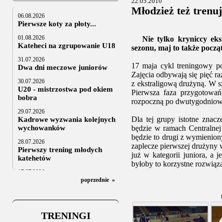
22.05.2010
Młodzież też trenu
06.08.2026
Pierwsze koty za płoty...
01.08.2026
Nie tylko kryniccy ekst
Kateheci na zgrupowanie U18
sezonu, maj to także począ
31.07.2026
17 maja cykl treningowy 
Dwa dni meczowe juniorów
Zajęcia odbywają się pięć r
30.07.2026
z ekstraligową drużyną. W s
U20 - mistrzostwa pod okiem
Pierwsza faza przygotowa
bobra
rozpoczną po dwutygodniowe
29.07.2026
Dla tej grupy istotne znac
Kadrowe wyzwania kolejnych
wychowanków
będzie w ramach Centralnej 
będzie to drugi z wymienion
28.07.2026
zaplecze pierwszej drużyny
Pierwszy trening młodych
już w kategorii juniora, a 
katehetów
byłoby to korzystne rozwiąza
17.07.2026
U20: z kraju i z zagranicy
poprzednie
»
07.07.2026
Za trzy tygodnie na lód
TRENINGI
06.07.2025