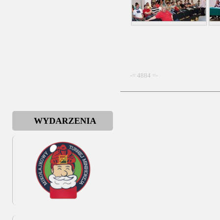
-= 4884 =-
WYDARZENIA