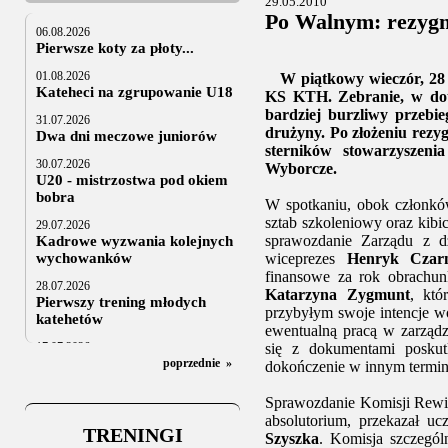
29.05.2010
Po Walnym: rezygn
06.08.2026
Pierwsze koty za płoty...
01.08.2026
W piątkowy wieczór, 28 
Kateheci na zgrupowanie U18
KS KTH. Zebranie, w dotą
bardziej burzliwy przebie
31.07.2026
drużyny. Po złożeniu rezyg
Dwa dni meczowe juniorów
sterników stowarzyszeni
30.07.2026
Wyborcze.
U20 - mistrzostwa pod okiem
bobra
W spotkaniu, obok członków
sztab szkoleniowy oraz kibi
29.07.2026
sprawozdanie Zarządu z d
Kadrowe wyzwania kolejnych
wychowanków
wiceprezes
Henryk Czar
finansowe za rok obrachu
28.07.2026
Katarzyna Zygmunt
, któ
Pierwszy trening młodych
przybyłym swoje intencje w
katehetów
ewentualną pracą w zarządz
17.07.2026
się z dokumentami posku
U20: z kraju i z zagranicy
poprzednie
»
dokończenie w innym termini
07.07.2026
Sprawozdanie Komisji Rewiz
Za trzy tygodnie na lód
absolutorium, przekazał u
TRENINGI
06.07.2025
Szyszka
. Komisja szczegól