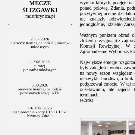
Stowarzyszenie po Walnym
MECZE
wyniku których, przejęte na
ponad połowę. Zdania, pod
ŚLIZGAWKI
pozytywnej ocenie działalno
mosirkrynica.pl
nie znalazły odzwiercie
jednogłośnie, udzieliło Zarz
Ważnym punktem obrad oka
złożeniu rezygnacji z zajmo
Komisji Rewizyjnej. W 
Zgromadzenie Wyborcze, któ
Największe emocje rozgorz
były zaległości wobec zawo
na nowy sezon względem c
niezwykle burzliwa, a brak
podgrzewał emocje. W tej tru
oczekiwaniu, ale zajęci
terminach.
(e2rds)