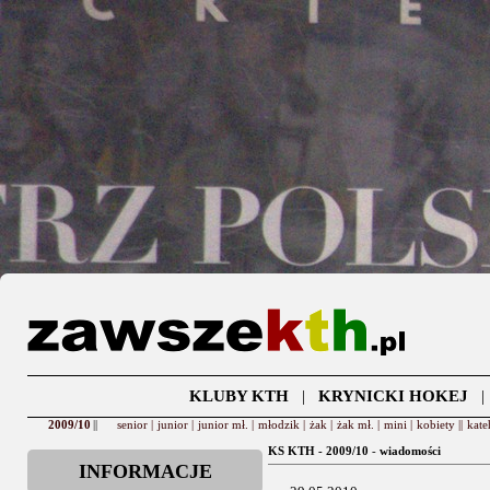
KLUBY KTH
|
KRYNICKI HOKEJ
2009/10
||
senior |
junior |
junior mł. |
młodzik |
żak |
żak mł. |
mini |
kobiety ||
kate
KS KTH - 2009/10
-
wiadomości
INFORMACJE