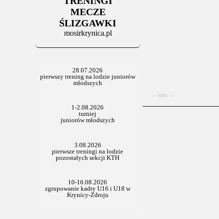
TRENINGI
06.07.2025
Stowarzyszenie po Walnym
MECZE
ŚLIZGAWKI
mosirkrynica.pl
-= 6881 =-