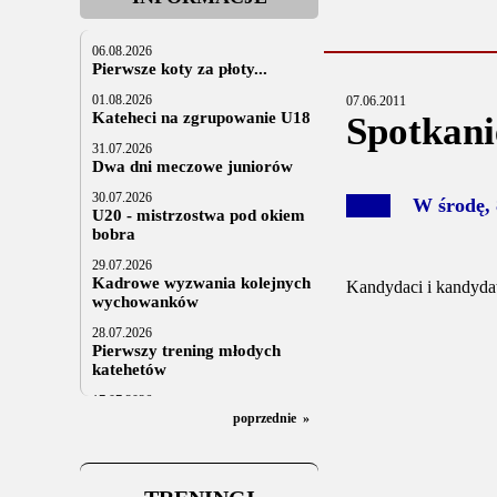
06.08.2026
Pierwsze koty za płoty...
01.08.2026
07.06.2011
Kateheci na zgrupowanie U18
Spotkani
31.07.2026
Dwa dni meczowe juniorów
30.07.2026
W środę, 
U20 - mistrzostwa pod okiem
bobra
29.07.2026
Kadrowe wyzwania kolejnych
Kandydaci i kandydat
wychowanków
28.07.2026
Pierwszy trening młodych
katehetów
17.07.2026
U20: z kraju i z zagranicy
poprzednie
»
07.07.2026
Za trzy tygodnie na lód