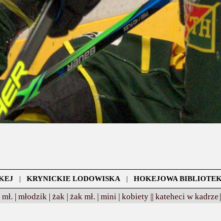
KEJ
|
KRYNICKIE LODOWISKA
|
HOKEJOWA BIBLIOTE
 mł. |
młodzik |
żak |
żak mł. |
mini |
kobiety ||
kateheci w kadrze
|