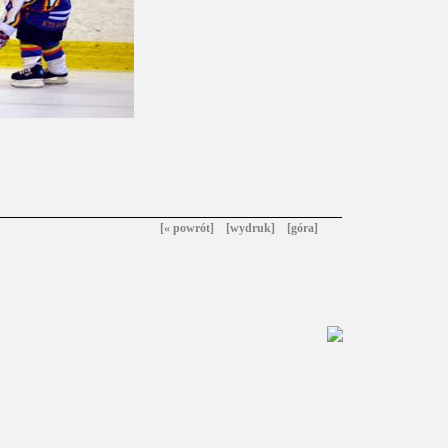
[« powrót]
[wydruk]
[góra]