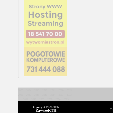
2025
2024
2023
2022
2021
2020
2019
2018
2017
2016
2015
2014
2013
2012
2011
2010
2009
2008
2004
2003
Copyright 1999-
2026
ma
ZawszeKTH