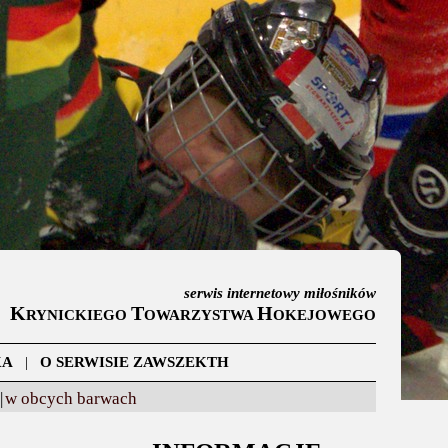
serwis internetowy miłośników
K
T
H
RYNICKIEGO
OWARZYSTWA
OKEJOWEGO
KA
|
O SERWISIE ZAWSZEKTH
|
w obcych barwach