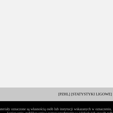
[PZHL]
[STATYSTYKI LIGOWE]
teriały oznaczone są własnością osób lub instytucji wskazanych w oznaczeniu