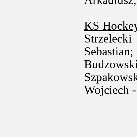
KS Hockey
Strzeleck
Sebastia
Budzowski
Szpakows
Wojciech -