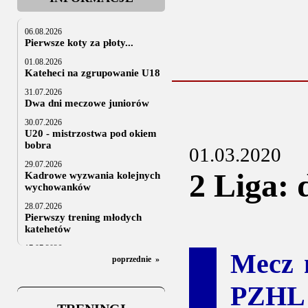
06.08.2026
Pierwsze koty za płoty...
01.08.2026
Kateheci na zgrupowanie U18
31.07.2026
Dwa dni meczowe juniorów
30.07.2026
U20 - mistrzostwa pod okiem
bobra
01.03.2020
29.07.2026
2 Liga: 
Kadrowe wyzwania kolejnych
wychowanków
28.07.2026
Pierwszy trening młodych
katehetów
17.07.2026
Mecz 
U20: z kraju i z zagranicy
poprzednie
»
07.07.2026
PZHL 
Za trzy tygodnie na lód