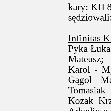
kary: KH 8
sędziowali
Infinitas 
Pyka Łuka
Mateusz;
Karol - M
Gągol Ma
Tomasiak 
Kozak Krz
Arkadiusz