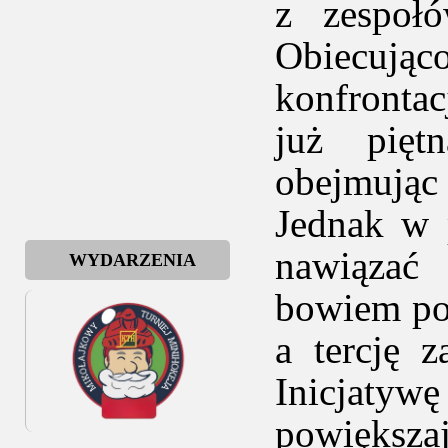
z zespołó
Obiecując
konfrontac
już pięt
obejmując 
Jednak w 
nawiązać 
WYDARZENIA
bowiem pod
a tercję 
Inicjatyw
powiększa