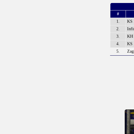
#
1.
KS 
2.
Inf
3.
KH 
4.
KS 
5.
Zag