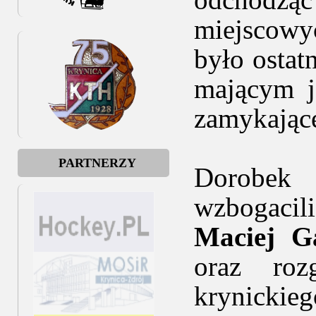
miejscowy
było ostat
mającym j
zamykające
PARTNERZY
Dorobek 
wzbogacil
Maciej G
oraz roz
krynicki