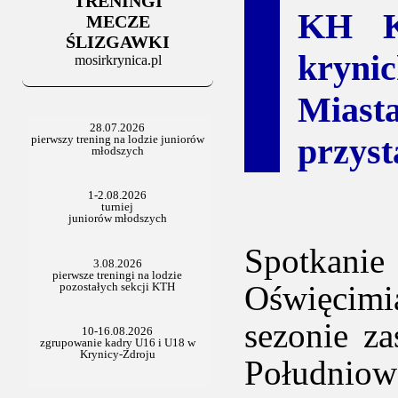
TRENINGI
06.07.2025
KH K
Stowarzyszenie po Walnym
MECZE
ŚLIZGAWKI
kryni
mosirkrynica.pl
Miasta
przyst
Spotkanie
Oświęcimi
sezonie z
Południow