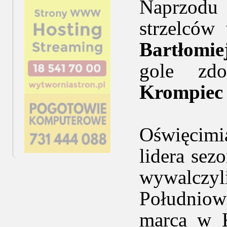
Naprzodu
strzelców
Bartłomie
gole zd
Krompiec
Oświęcimi
lidera sez
wywalczy
Południow
marca w K