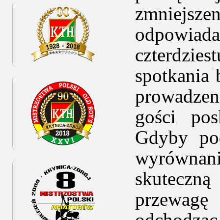
zmniejsze
odpowiad
czterdzies
spotkania 
prowadzeni
gości po
Gdyby pod
wyrównani
skuteczną 
przewagę
odchodząc