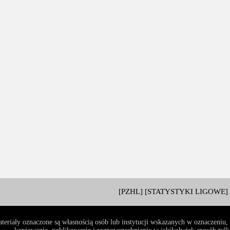
[PZHL]
[STATYSTYKI LIGOWE]
teriały oznaczone są własnością osób lub instytucji wskazanych w oznaczeniu