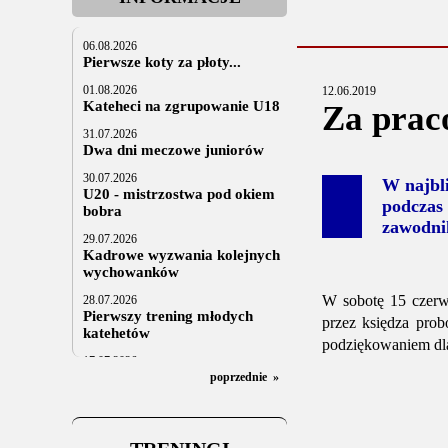
06.08.2026
Pierwsze koty za płoty...
01.08.2026
12.06.2019
Kateheci na zgrupowanie U18
Za prac
31.07.2026
Dwa dni meczowe juniorów
30.07.2026
W najbl
U20 - mistrzostwa pod okiem
podczas
bobra
zawodni
29.07.2026
Kadrowe wyzwania kolejnych
wychowanków
W sobotę 15 czerw
28.07.2026
Pierwszy trening młodych
przez księdza pro
katehetów
podziękowaniem dla
17.07.2026
U20: z kraju i z zagranicy
poprzednie
»
07.07.2026
Za trzy tygodnie na lód