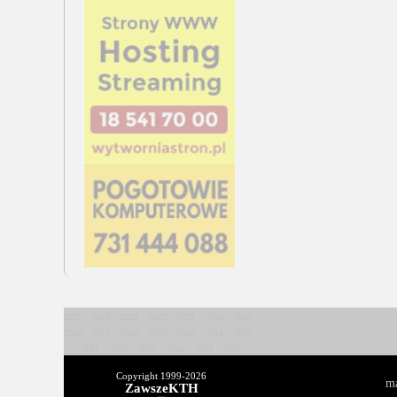
2025
2024
2023
2022
2021
2020
2019
2018
2017
2016
2015
2014
2013
2012
2011
2010
2009
2008
2004
2003
Copyright 1999-
2026
ma
ZawszeKTH