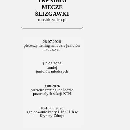
TRENINGI
06.07.2025
Stowarzyszenie po Walnym
MECZE
ŚLIZGAWKI
mosirkrynica.pl