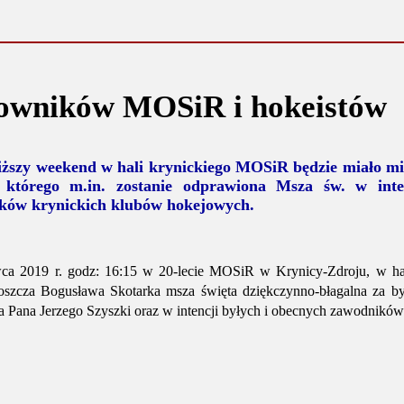
owników MOSiR i hokeistów
iższy weekend w hali krynickiego MOSiR będzie miało mi
 którego m.in. zostanie odprawiona Msza św. w in
ków krynickich klubów hokejowych.
ca 2019 r. godz: 16:15 w 20-lecie MOSiR w Krynicy-Zdroju, w ha
boszcza Bogusława Skotarka msza święta dziękczynno-błagalna za b
 Pana Jerzego Szyszki oraz w intencji byłych i obecnych zawodnikó