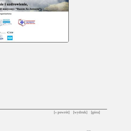
[« powrót]
[wydruk]
[góra]