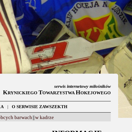
serwis internetowy miłośników
K
T
H
RYNICKIEGO
OWARZYSTWA
OKEJOWEGO
KA
|
O SERWISIE ZAWSZEKTH
obcych barwach
||
w kadrze