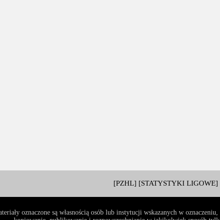
[PZHL]
[STATYSTYKI LIGOWE]
teriały oznaczone są własnością osób lub instytucji wskazanych w oznaczeniu