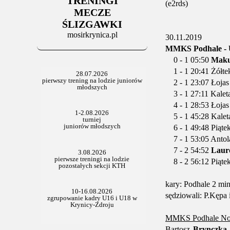
TRENINGI
06.07.2025
(e2rds)
Stowarzyszenie po Walnym
MECZE
ŚLIZGAWKI
mosirkrynica.pl
30.11.2019
MMKS Podhale - U
0 - 1 05:50
Mak
1 - 1 20:41 Żółtek
2 - 1 23:07 Łojas
3 - 1 27:11 Kaleta
4 - 1 28:53 Łojas 
5 - 1 45:28 Kaleta
6 - 1 49:48 Piąte
7 - 1 53:05 Antola
7 - 2 54:52
Lauro
8 - 2 56:12 Piątek
kary: Podhale 2 mi
sędziowali: P.Kępa 
MMKS Podhale No
Bartosz
Brynczka