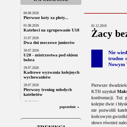
06.08.2026
Pierwsze koty za płoty...
01.08.2026
01.12.2019
Kateheci na zgrupowanie U18
Żacy be
31.07.2026
Dwa dni meczowe juniorów
30.07.2026
Nie wie
U20 - mistrzostwa pod okiem
trudno o
bobra
Nowym T
29.07.2026
Kadrowe wyzwania kolejnych
wychowanków
Pierwsze dwadzieśc
28.07.2026
Pierwszy trening młodych
KTH uzyskał
Mak
katehetów
konfrontacji. Tuż 
17.07.2026
kolejne dwie i bły
U20: z kraju i z zagranicy
poprzednie
»
nie pozwolili kate
07.07.2026
końcowym gwizdkiem
Za trzy tygodnie na lód
słowo również nale