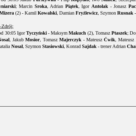
yniarski
; Marcin
Sroka
, Adrian
Piątek
, Igor
Antolak
- Jonasz
Pac
Mizera
(2) - Kamil
Kowalski
, Damian
Fryźlewicz
, Szymon
Rusnak
-
Zdrój:
 od 30:05 Igor
Tyczyński
- Maksym
Makuch
(2), Tomasz
Ptaszek
; D
Nosal
, Jakub
Mosior
, Tomasz
Majerczyk
- Mateusz
Ćwik
, Mateusz
atalia
Nosal
, Szymon
Stasiowski
, Konrad
Sajdak
- trener Adrian
Cha