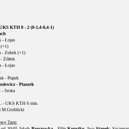
KS KTH 8 - 2 (0-1,4-0,4-1)
uch
 - Łojas
 (+1)
 - Zubek (+1)
- Żółtek
 - Łojas
k
k - Piątek
siewicz - Ptaszek
 - Sroka
n. - UKS KTH 6 min.
i M.Groblicki
wy Targ:
, od 30:05 Jakub
Parszywka
- Filip
Kopytko
, Iwo
Stanek
; Szczepa