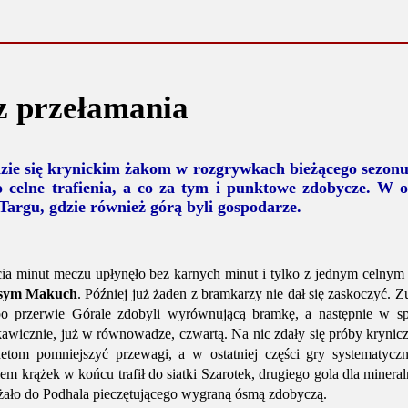
z przełamania
dzie się krynickim żakom w rozgrywkach bieżącego sezon
 celne trafienia, a co za tym i punktowe zdobycze. W os
argu, gdzie również górą byli gospodarze.
ia minut meczu upłynęło bez karnych minut i tylko z jednym celnym
sym Makuch
. Później już żaden z bramkarzy nie dał się zaskoczyć. Zu
po przerwie Górale zdobyli wyrównującą bramkę, a następnie w spr
skawicznie, już w równowadze, czwartą. Na nic zdały się próby krynic
hetom pomniejszyć przewagi, a w ostatniej części gry systematyczn
 krążek w końcu trafił do siatki Szarotek, drugiego gola dla minera
żało do Podhala pieczętującego wygraną ósmą zdobyczą.