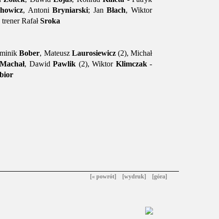
howicz
, Antoni
Bryniarski
; Jan
Błach
, Wiktor
 trener Rafał
Sroka
ominik
Bober
, Mateusz
Laurosiewicz
(2), Michał
Machał
, Dawid
Pawlik
(2), Wiktor
Klimczak
-
bior
[« powrót]
[wydruk]
[góra]