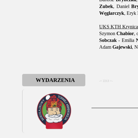
Zubek
, Daniel
Br
Węglarczyk
, Eryk
UKS KTH Krynica-
Szymon
Chabior
,
Sobczak
- Emilia
Adam
Gajewski
, N
WYDARZENIA
-= 2213 =-