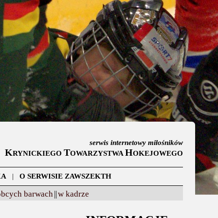
serwis internetowy miłośników
K
T
H
RYNICKIEGO
OWARZYSTWA
OKEJOWEGO
KA
|
O SERWISIE ZAWSZEKTH
obcych barwach
||
w kadrze