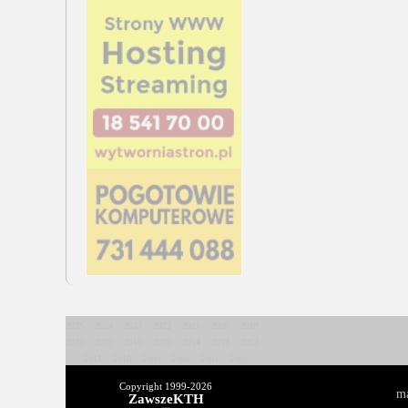
2025
2024
2023
2022
2021
2020
2019
2018
2017
2016
2015
2014
2013
2012
2011
2010
2009
2008
2004
2003
Copyright 1999-
2026
ma
ZawszeKTH