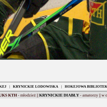
KEJ
|
KRYNICKIE LODOWISKA
|
HOKEJOWA BIBLIOTE
UKS KTH
- młodzież ||
KRYNICKIE DIABŁY
- amatorzy ||
w 