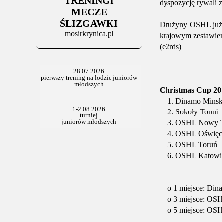
TRENINGI
dyspozycję rywali z
MECZE
ŚLIZGAWKI
Drużyny OSHL już p
mosirkrynica.pl
krajowym zestawien
(e2rds)
Christmas Cup 20
1. Dinamo Mins
2. Sokoły Toruń
3. OSHL Nowy T
4. OSHL Oświęc
5. OSHL Toruń
6. OSHL Katowi
o 1 miejsce: Dina
o 3 miejsce: OS
o 5 miejsce: OSH