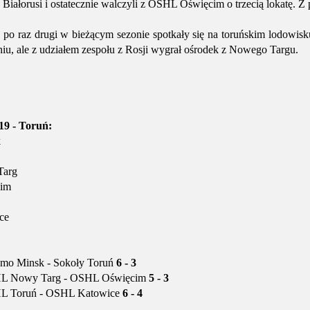
 Białorusi i ostatecznie walczyli z OSHL Oświęcim o trzecią lokatę. 
o raz drugi w bieżącym sezonie spotkały się na toruńskim lodowis
iu, ale z udziałem zespołu z Rosji wygrał ośrodek z Nowego Targu.
19 - Toruń:
k
arg
im
ce
mo Minsk - Sokoły Toruń
6 - 3
HL Nowy Targ - OSHL Oświęcim
5 - 3
L Toruń - OSHL Katowice
6 - 4