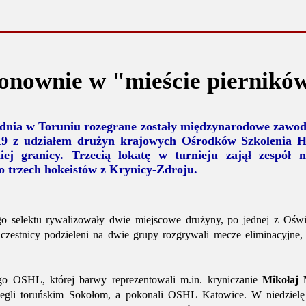
nownie w "mieście piernikó
rudnia w Toruniu rozegrane zostały międzynarodowe zawo
9 z udziałem drużyn krajowych Ośrodków Szkolenia Ho
iej granicy. Trzecią lokatę w turnieju zajął zespó
o trzech hokeistów z Krynicy-Zdroju.
o selektu rywalizowały dwie miejscowe drużyny, po jednej z Oświ
zestnicy podzieleni na dwie grupy rozgrywali mecze eliminacyjne,
go OSHL, której barwy reprezentowali m.in. kryniczanie
Mikołaj 
legli toruńskim Sokołom, a pokonali OSHL Katowice. W niedzielę 