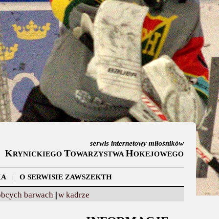
serwis internetowy miłośników
K
T
H
RYNICKIEGO
OWARZYSTWA
OKEJOWEGO
KA
|
O SERWISIE ZAWSZEKTH
obcych barwach
||
w kadrze