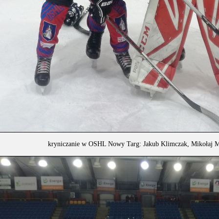
kryniczanie w OSHL Nowy Targ: Jakub Klimczak, Mikołaj Ma