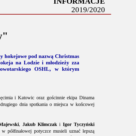
INFORMACJE
2019/2020
w"
dy hokejowe pod nazwą Christmas
keja na Lodzie i młodzieży zza
ł nowotarskiego OSHL, w którym
ęcimia i Katowic oraz gościnnie ekipa Dinama
 drugiego dnia spotkania o miejsca w końcowej
Majewski
,
Jakub Klimczak
i
Igor Tyczyński
w półfinałowej potyczce musieli uznać lepszą