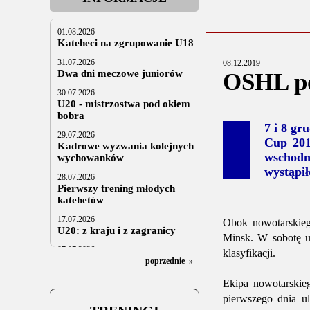
01.08.2026
Kateheci na zgrupowanie U18
31.07.2026
08.12.2019
Dwa dni meczowe juniorów
OSHL po
30.07.2026
U20 - mistrzostwa pod okiem
bobra
7 i 8 g
29.07.2026
Cup 201
Kadrowe wyzwania kolejnych
wschodn
wychowanków
wystąpił
28.07.2026
Pierwszy trening młodych
katehetów
17.07.2026
Obok nowotarskieg
U20: z kraju i z zagranicy
Minsk. W sobotę uc
07.07.2026
klasyfikacji.
Za trzy tygodnie na lód
poprzednie
»
06.07.2025
Ekipa nowotarskie
Stowarzyszenie po Walnym
pierwszego dnia u