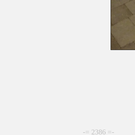
-= 2386 =-