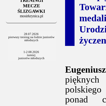
TRENINGI
Towar
MECZE
ŚLIZGAWKI
medal
mosirkrynica.pl
Urodz
życzen
Eugenius
pięknych
polskiego
ponad cz