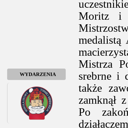
uczestnik
Moritz i
Mistrzost
medalistą
macierzys
Mistrza P
srebrne i
WYDARZENIA
także zaw
zamknął z
Po zakoń
działaczem