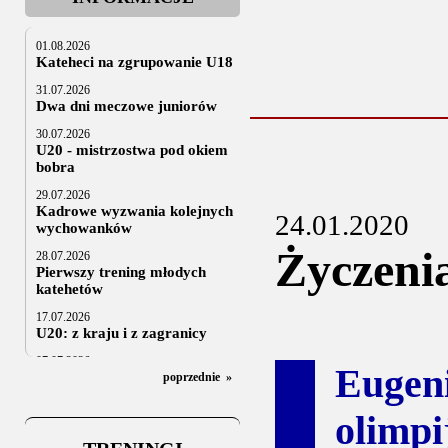
01.08.2026
Kateheci na zgrupowanie U18
31.07.2026
Dwa dni meczowe juniorów
30.07.2026
U20 - mistrzostwa pod okiem
bobra
29.07.2026
Kadrowe wyzwania kolejnych
24.01.2020
wychowanków
Życzeni
28.07.2026
Pierwszy trening młodych
katehetów
17.07.2026
U20: z kraju i z zagranicy
07.07.2026
Eugen
Za trzy tygodnie na lód
poprzednie
»
06.07.2025
olimp
Stowarzyszenie po Walnym