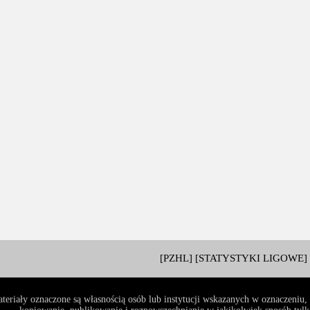
[PZHL]
[STATYSTYKI LIGOWE]
teriały oznaczone są własnością osób lub instytucji wskazanych w oznaczeniu