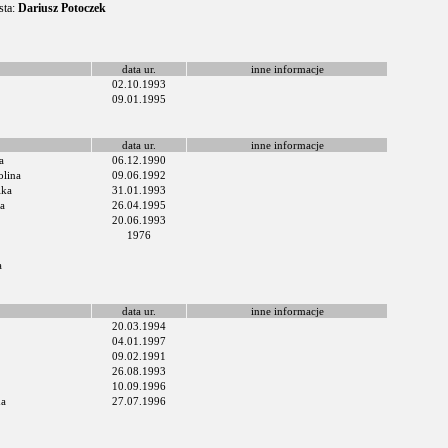
sta:
Dariusz Potoczek
data ur.
inne informacje
02.10.1993
09.01.1995
data ur.
inne informacje
a
06.12.1990
olina
09.06.1992
ika
31.01.1993
a
26.04.1995
20.06.1993
1976
a
data ur.
inne informacje
20.03.1994
04.01.1997
09.02.1991
26.08.1993
10.09.1996
na
27.07.1996