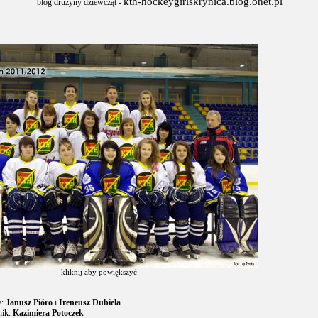
kth-hockeygirlskrynica.blog.onet.pl
blog drużyny dziewcząt -
kliknij aby powiększyć
y:
Janusz Pióro
i
Ireneusz Dubiela
nik:
Kazimiera Potoczek