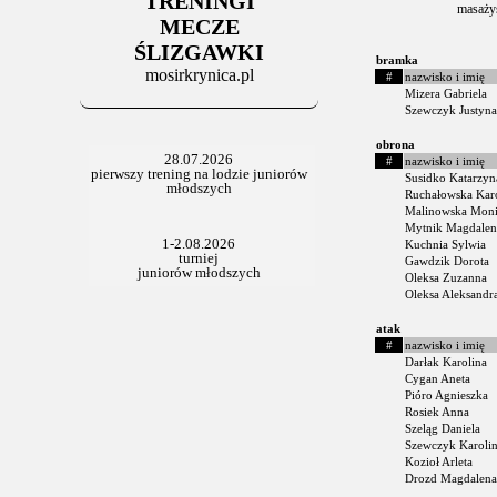
TRENINGI
masaży
MECZE
ŚLIZGAWKI
bramka
mosirkrynica.pl
#
nazwisko i imię
Mizera Gabriela
Szewczyk Justyna
obrona
#
nazwisko i imię
Susidko Katarzyn
Ruchałowska Kar
Malinowska Mon
Mytnik Magdalen
Kuchnia Sylwia
Gawdzik Dorota
Oleksa Zuzanna
Oleksa Aleksandr
atak
#
nazwisko i imię
Darłak Karolina
Cygan Aneta
Pióro Agnieszka
Rosiek Anna
Szeląg Daniela
Szewczyk Karoli
Kozioł Arleta
Drozd Magdalena