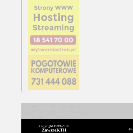
2025
2024
2023
2022
2021
2020
2019
2018
2017
2016
2015
2014
2013
2012
2011
2010
2009
2008
2004
2003
Copyright 1999-
2026
ma
ZawszeKTH