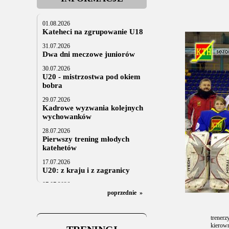
01.08.2026
Kateheci na zgrupowanie U18
31.07.2026
Dwa dni meczowe juniorów
30.07.2026
U20 - mistrzostwa pod okiem
bobra
29.07.2026
Kadrowe wyzwania kolejnych
wychowanków
28.07.2026
Pierwszy trening młodych
katehetów
17.07.2026
U20: z kraju i z zagranicy
07.07.2026
Za trzy tygodnie na lód
poprzednie
»
06.07.2025
Stowarzyszenie po Walnym
trenerz
kierow