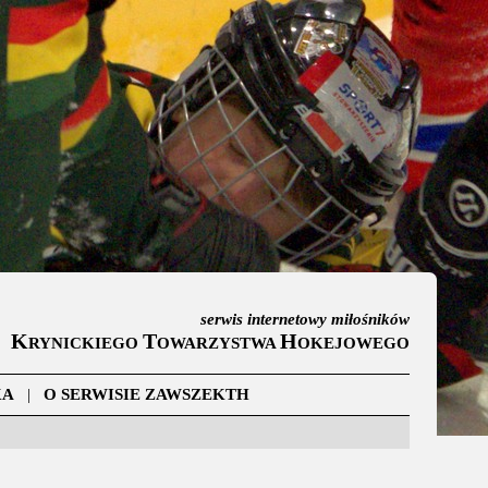
serwis internetowy miłośników
K
T
H
RYNICKIEGO
OWARZYSTWA
OKEJOWEGO
KA
|
O SERWISIE ZAWSZEKTH