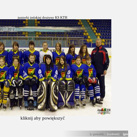
juniorki żeńskiej drużyny KS KTH
kliknij aby powiększyć
[« powrót]
[wydruk]
[góra]