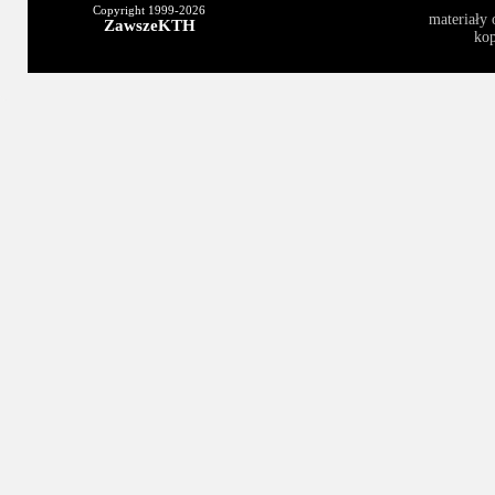
Copyright 1999-
2026
materiały 
ZawszeKTH
kop