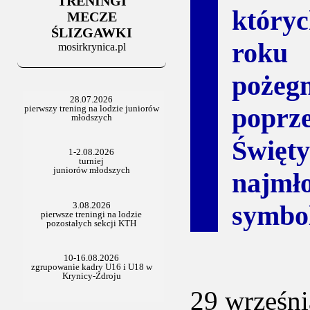
TRENINGI
06.07.2025
który
Stowarzyszenie po Walnym
MECZE
ŚLIZGAWKI
roku
mosirkrynica.pl
pożeg
poprz
Święt
najmł
symbol
29 wrześni