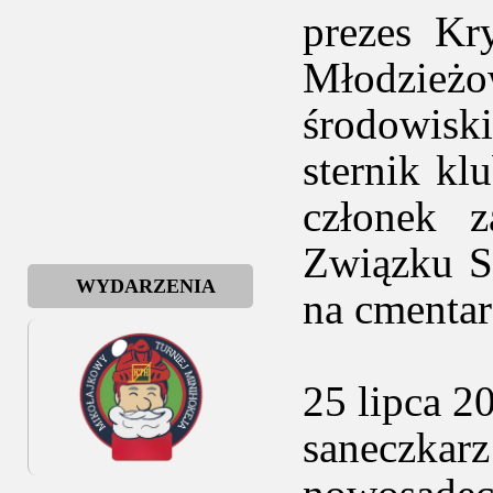
prezes Kr
Młodzieżo
środowisk
sternik kl
członek 
Związku S
WYDARZENIA
na cmentar
25 lipca 2
saneczkar