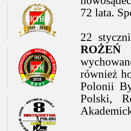
nowosądeck
72 lata. S
22 styczn
ROŻEŃ
wychowan
również ho
Polonii B
Polski, R
Akademick