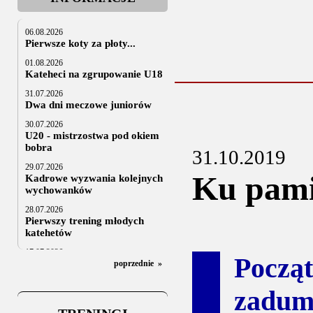
06.08.2026
Pierwsze koty za płoty...
01.08.2026
Kateheci na zgrupowanie U18
31.07.2026
Dwa dni meczowe juniorów
30.07.2026
U20 - mistrzostwa pod okiem
bobra
31.10.2019
29.07.2026
Ku pami
Kadrowe wyzwania kolejnych
wychowanków
28.07.2026
Pierwszy trening młodych
katehetów
17.07.2026
Począt
U20: z kraju i z zagranicy
poprzednie
»
07.07.2026
zadum
Za trzy tygodnie na lód