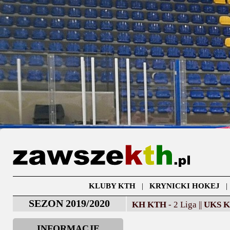
KLUBY KTH
|
KRYNICKI HOKEJ
SEZON 2019/2020
KH KTH
- 2 Liga ||
UKS 
INFORMACJE