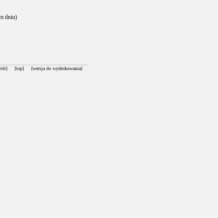
m dniu)
rót]
[top]
[wersja do wydrukowania]