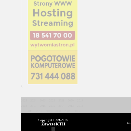
2025
2024
2023
2022
2021
2020
2019
2018
2017
2016
2015
2014
2013
2012
2011
2010
2009
2008
2004
2003
Copyright 1999-
2026
ma
ZawszeKTH