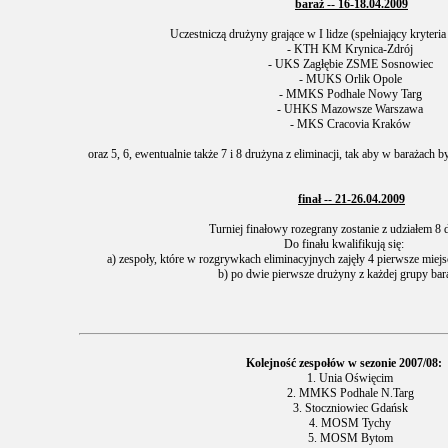
baraż -- 16-18.04.2009
Uczestniczą drużyny grające w I lidze (spełniający kryteri
- KTH KM Krynica-Zdrój
- UKS Zagłębie ZSME Sosnowiec
- MUKS Orlik Opole
- MMKS Podhale Nowy Targ
- UHKS Mazowsze Warszawa
- MKS Cracovia Kraków
oraz 5, 6, ewentualnie także 7 i 8 drużyna z eliminacji, tak aby w barażach 
finał -- 21-26.04.2009
Turniej finałowy rozegrany zostanie z udziałem 8 
Do finału kwalifikują się:
a) zespoły, które w rozgrywkach eliminacyjnych zajęły 4 pierwsze mie
b) po dwie pierwsze drużyny z każdej grupy bar
Kolejność zespołów w sezonie 2007/08:
1. Unia Oświęcim
2. MMKS Podhale N.Targ
3. Stoczniowiec Gdańsk
4. MOSM Tychy
5. MOSM Bytom