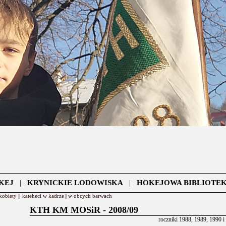
KEJ
|
KRYNICKIE LODOWISKA
|
HOKEJOWA BIBLIOTE
kobiety ||
kateheci w kadrze
||
w obcych barwach
KTH KM MOSiR - 2008/09
roczniki 1988, 1989, 1990 i