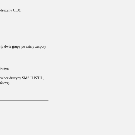
a drużyny CLJ):
były dwie grupy po cztery zespoły
drużyn.
jsca bez drużyny SMS II PZHL,
ażowej.