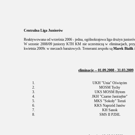
Centralna Liga Juniorów
Reaktywowana od września 2006 - jedna, ogólnokrajowa liga drużyn junioró
W sezonie 2008/09 juniorzy KTH KM nie uczestniczą w eliminacjach, prz
kwietnia 2009r. w meczach barażowych. Trenerami zespołu są
Marek Bialik
eliminacje -- 01.09.2008 - 31.03.2009
UKH "Unia" Oświęcim
MOSM Tychy
UKS MOSM Bytom
JKH "Czarne Jastrzębie"
MKS "Sokoły" Toruń
KKS Naprzód Janów
KH Sanok
SMS II PZHL