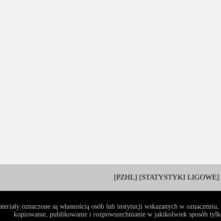
[PZHL]
[STATYSTYKI LIGOWE]
teriały oznaczone są własnością osób lub instytucji wskazanych w oznaczeniu
kopiowanie, publikowanie i rozpowszechnianie w jakikolwiek sposób tylko