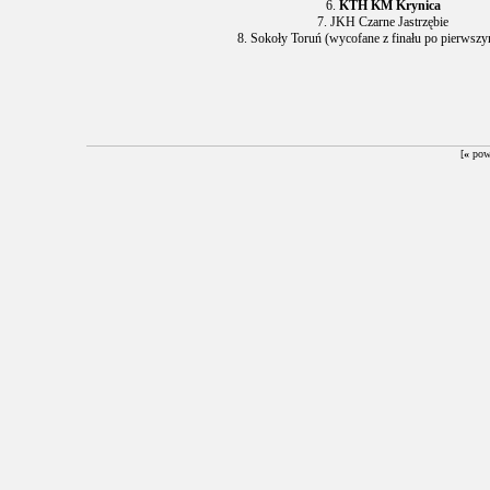
6.
KTH KM Krynica
7. JKH Czarne Jastrzębie
8. Sokoły Toruń (wycofane z finału po pierwszy
[
«
pow