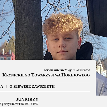
serwis internetowy miłośników
K
T
H
RYNICKIEGO
OWARZYSTWA
OKEJOWEGO
KA
|
O SERWISIE ZAWSZEKTH
JUNIORZY
 5 graczy z roczników 1991 i 1992