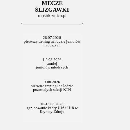
Stowarzyszenie po Walnym
MECZE
ŚLIZGAWKI
mosirkrynica.pl