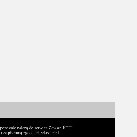
, pozostałe należą do serwisu Zawsze KTH
 za pisemną zgodą ich właścicieli