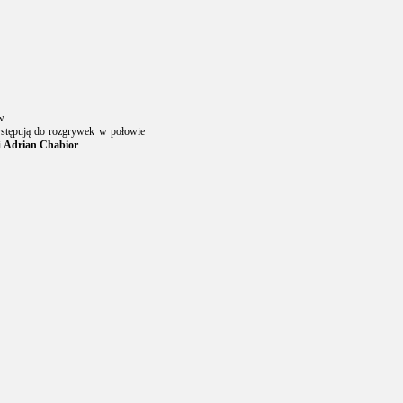
w.
ystępują do rozgrywek w połowie
i
Adrian Chabior
.