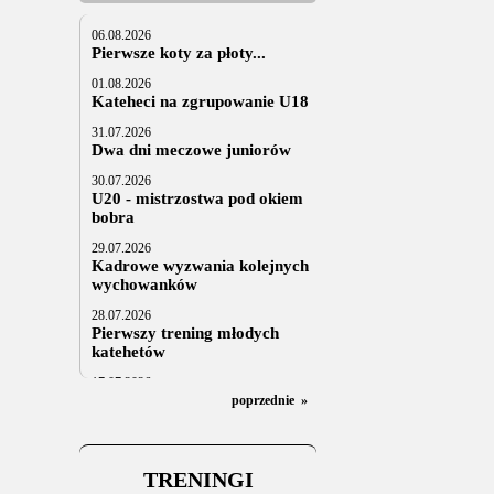
06.08.2026
Pierwsze koty za płoty...
01.08.2026
Kateheci na zgrupowanie U18
31.07.2026
Dwa dni meczowe juniorów
30.07.2026
U20 - mistrzostwa pod okiem
bobra
29.07.2026
Kadrowe wyzwania kolejnych
wychowanków
28.07.2026
Pierwszy trening młodych
katehetów
17.07.2026
U20: z kraju i z zagranicy
poprzednie
»
07.07.2026
Za trzy tygodnie na lód
TRENINGI
06.07.2025