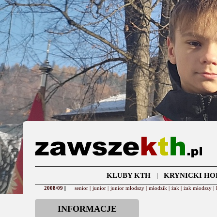
KLUBY KTH
|
KRYNICKI HO
2008/09
||
senior |
junior |
junior młodszy |
młodzik |
żak |
żak młodszy |
INFORMACJE