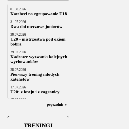
01.08.2026
Kateheci na zgrupowanie U18
31.07.2026
Dwa dni meczowe juniorów
30.07.2026
U20 - mistrzostwa pod okiem
bobra
29.07.2026
Kadrowe wyzwania kolejnych
wychowanków
28.07.2026
Pierwszy trening młodych
katehetów
17.07.2026
U20: z kraju i z zagranicy
07.07.2026
Za trzy tygodnie na lód
poprzednie
»
06.07.2025
Stowarzyszenie po Walnym
TRENINGI