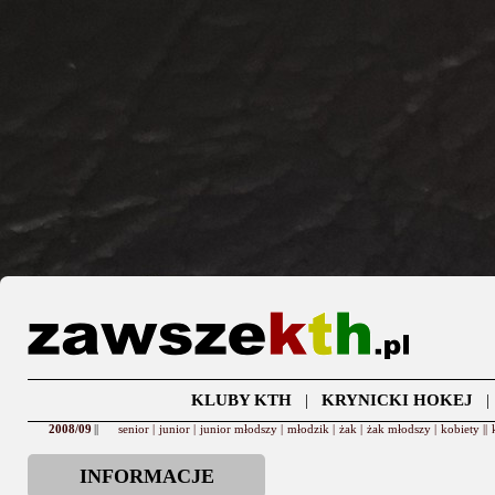
KLUBY KTH
|
KRYNICKI HOKEJ
2008/09
||
senior |
junior |
junior młodszy |
młodzik |
żak |
żak młodszy |
kobiety ||
INFORMACJE