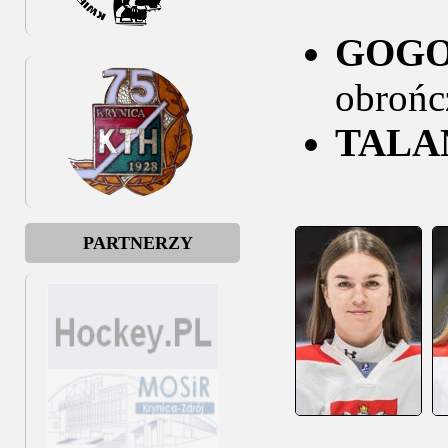
GOGOC
obrońc
TALA
PARTNERZY