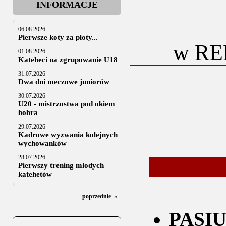
INFORMACJE
06.08.2026
Pierwsze koty za płoty...
w RE
01.08.2026
Kateheci na zgrupowanie U18
31.07.2026
Dwa dni meczowe juniorów
30.07.2026
U20 - mistrzostwa pod okiem
bobra
29.07.2026
Kadrowe wyzwania kolejnych
wychowanków
28.07.2026
Pierwszy trening młodych
katehetów
17.07.2026
U20: z kraju i z zagranicy
poprzednie
»
07.07.2026
PASIU
Za trzy tygodnie na lód