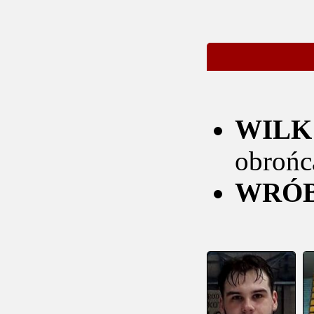
WILK 
obrońc
WRÓB