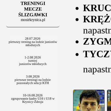
TRENINGI
06.07.2025
KRUC
Stowarzyszenie po Walnym
MECZE
ŚLIZGAWKI
KRĘŻ
mosirkrynica.pl
napast
ZYGM
TYCZ
napast