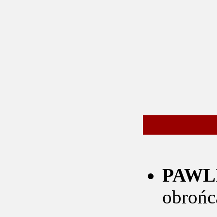
PAWLI
obrońc