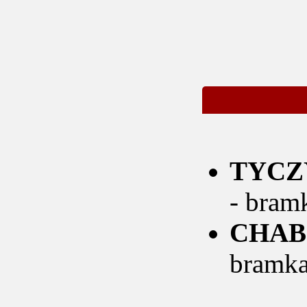
TYCZY
- bram
CHAB
bramka