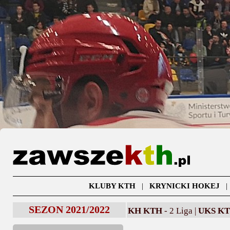
KLUBY KTH
|
KRYNICKI HOKEJ
SEZON 2021/2022
KH KTH
- 2 Liga |
UKS K