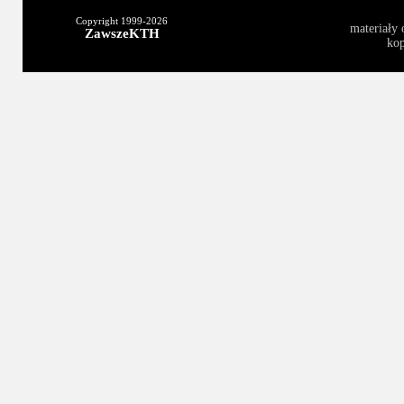
Copyright 1999-
2026
materiały 
ZawszeKTH
kop