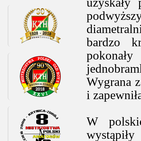
uzyskały 
podwyższ
diametral
bardzo kr
pokonały
jednobram
Wygrana z
i zapewnił
W polski
wystąpił