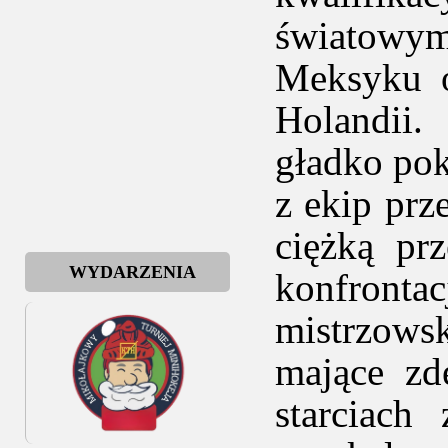
światowym
Meksyku 
Holandii.
gładko pok
z ekip prz
ciężką pr
WYDARZENIA
konfront
mistrzows
mające zd
starciach