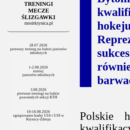
TRENINGI
06.07.2025
kwali
Stowarzyszenie po Walnym
MECZE
ŚLIZGAWKI
hokej
mosirkrynica.pl
Repre
sukce
równi
barwa
Polskie 
kwalifika