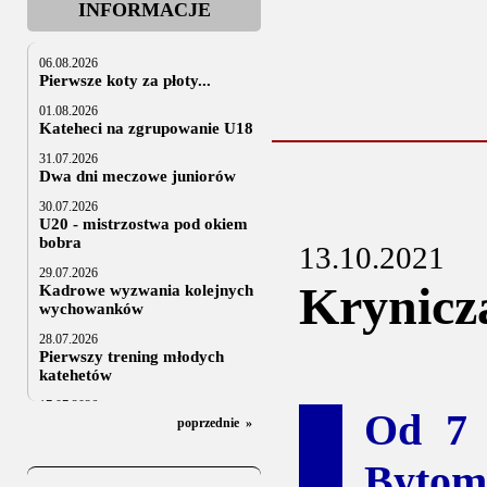
INFORMACJE
06.08.2026
Pierwsze koty za płoty...
01.08.2026
Kateheci na zgrupowanie U18
31.07.2026
Dwa dni meczowe juniorów
30.07.2026
U20 - mistrzostwa pod okiem
bobra
13.10.2021
29.07.2026
Krynicz
Kadrowe wyzwania kolejnych
wychowanków
28.07.2026
Pierwszy trening młodych
katehetów
17.07.2026
Od 7 
U20: z kraju i z zagranicy
poprzednie
»
07.07.2026
Bytom
Za trzy tygodnie na lód