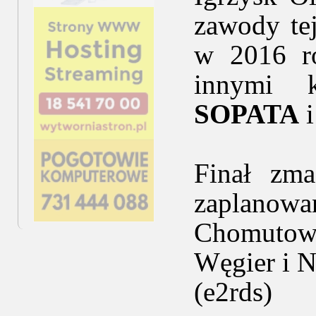
zawody tej
w 2016 ro
innymi 
SOPATA
Finał zma
zaplanowa
Chomutowi
Węgier i N
(e2rds)