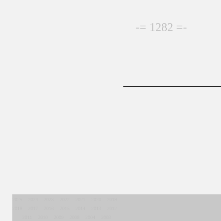
-= 1282 =-
2025
2024
2023
2022
2021
2020
2019
2018
2017
2016
2015
2014
2013
2012
2011
2010
2009
2008
2004
2003