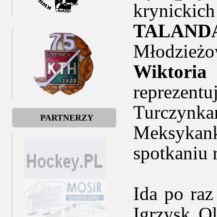
krynickich
TALAND
Młodzieżo
Wiktori
reprezent
Turczyn
PARTNERZY
Meksykank
spotkaniu 
Ida po raz
Igrzysk Ol