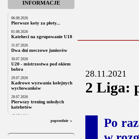
INFORMACJE
06.08.2026
Pierwsze koty za płoty...
01.08.2026
Kateheci na zgrupowanie U18
31.07.2026
Dwa dni meczowe juniorów
30.07.2026
U20 - mistrzostwa pod okiem
bobra
28.11.2021
29.07.2026
2 Liga: 
Kadrowe wyzwania kolejnych
wychowanków
28.07.2026
Pierwszy trening młodych
katehetów
17.07.2026
Po raz
U20: z kraju i z zagranicy
poprzednie
»
07.07.2026
w rozg
Za trzy tygodnie na lód