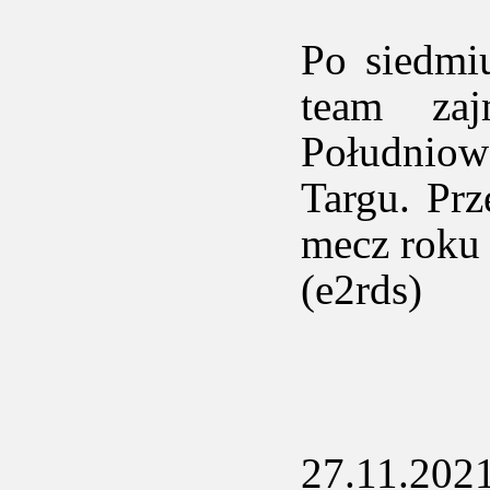
Po siedmi
team zaj
Południow
Targu. Prz
mecz roku 
(e2rds)
27.11.2021