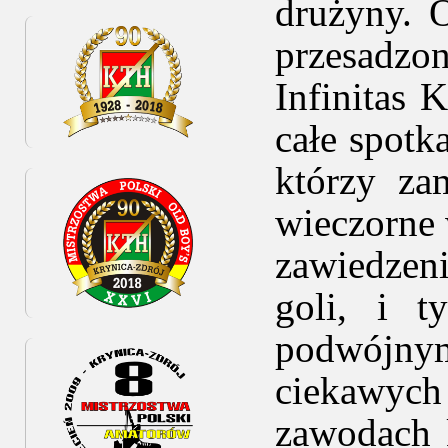
drużyny. 
przesadz
Infinitas
całe spotk
którzy za
wieczorne 
zawiedzeni
goli, i 
podwójnym
ciekawych
zawodach 