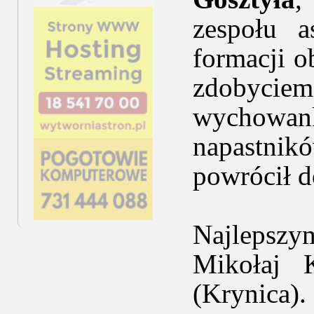
zespołu 
formacji 
zdobyciem
wychowan
napastni
powrócił d
Najlepsz
Mikołaj 
(Krynica).