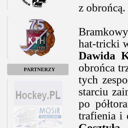
z obrońcą.
Bramkowy
hat-trick
Dawida K
obrońca tr
PARTNERZY
tych zesp
starciu za
po półtor
trafienia 
Gosztyła
,