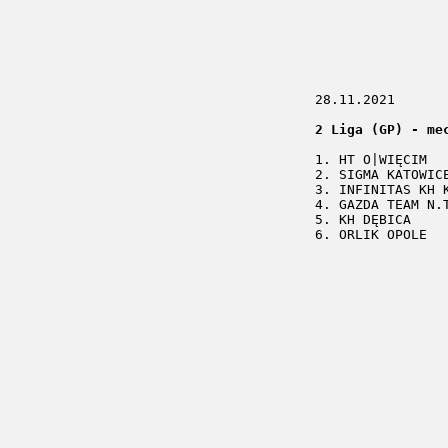
28.11.2021
2 Liga (GP) - me
1. HT O|WIĘCIM		6 / 16 / 57-15

2. SIGMA KATOWICE	6 / 14  /53-18
3. INFINITAS KH KTH	7 / 12 / 3
4. GAZDA TEAM N.TARG	3 / 6 / 
5. KH DĘBICA		7 / 3 / 40-51
