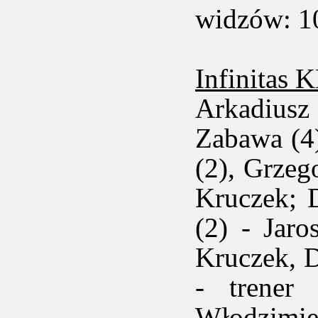
widzów: 1
Infinitas 
Arkadiusz
Zabawa (4
(2), Grzeg
Kruczek; 
(2) - Jaro
Kruczek, D
- trener
Włodzimie