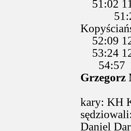
51:02 11 
51:28 1
Kopyściań
52:09 12
53:24 12 -
54:57 1
Grzegorz
kary: KH 
sędziowal
Daniel Dar