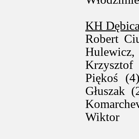
KH Dębica
Robert Ci
Hulewicz
Krzysztof
Piękoś (4
Głuszak (
Komarche
Wiktor