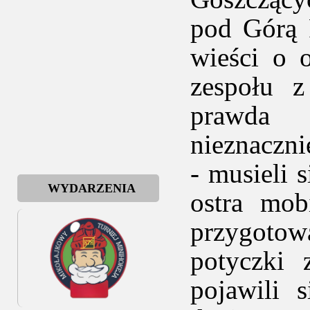
pod Górą 
wieści o 
zespołu z
prawda u
nieznaczni
- musieli 
WYDARZENIA
ostra mob
przygoto
potyczki
pojawili 