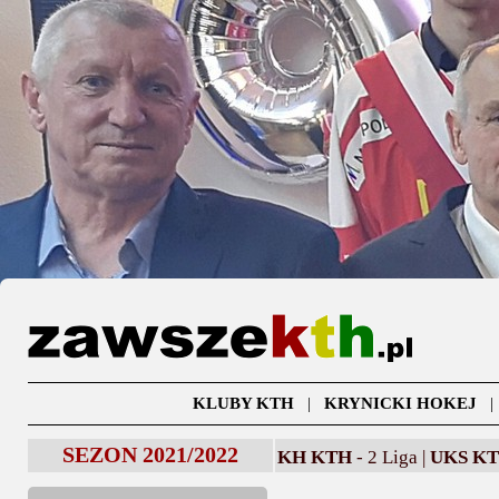
KLUBY KTH
|
KRYNICKI HOKEJ
SEZON 2021/2022
KH KTH
- 2 Liga |
UKS K