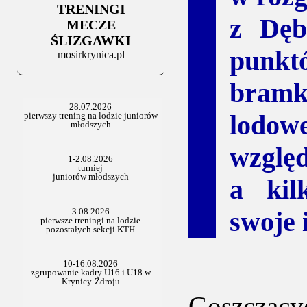
TRENINGI
06.07.2025
z Dęb
Stowarzyszenie po Walnym
MECZE
ŚLIZGAWKI
punk
mosirkrynica.pl
bramk
lodowe
względ
a kil
swoje 
Goszczącyc