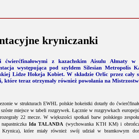
ntacyjne kryniczanki
i ćwierćfinałowymi z kazachskim Aisulu Ałmaty w 
ntacja występująca pod szyldem Silesian Metropolis K
kiej Lidze Hokeja Kobiet. W składzie Orlic przez cały 
i, które teraz otrzymały również powołania na Mistrzostw
zonie w strukturach EWHL polskie hokeistki dotarły do ćwierćfinał
 szóste miejsce w tabeli rozgrywek. Łącznie w rozgrywkach europej
 rozegrały 22 mecze. W większości spotkań barw polskiego zespołu
i napastniczka
Ida TALANDA
(wychowanka KTH KM) i obrońc
ynica), które miały również swój udział w bramkowym doro