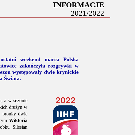
INFORMACJE
2021/2022
ostatni weekend marca Polska
atowice zakończyła rozgrywki w
sezon występowały dwie krynickie
a Świata.
u, a w sezonie
skich drużyn w
 broniły dwie
zyni
Wiktoria
bku Silesian