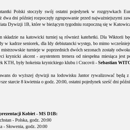
tantki Polski stoczyły swój ostatni pojedynek w rozgrywkach Euro
uż dwa dni później rozpoczęły zgrupowanie przed najważniejszymi z
iata Dywizji 1B, które w bieżącym tygodniu rozpoczną się w Katowic
składzie na katowicki turniej są również katehetki. Dla Wiktorii będ
y w kadrze seniorek, dla Idy debiutancki występ, bo mimo wcześnie
mistrzowskie turnieje w poprzednich dwóch sezonach zostały odwoła
eci krynicki akcent - asystentem trenera od niespełna miesiąca jest 
 KTH, były hokeista krynickiego klubu i Cracovii -
Sebastian WI
awans do wyższej dywizji na lodowisku Jantor rywalizować będą z 
sze starcie 8 kwietnia o godz. 20:00, ostatni pojedynek sześć dni późni
prezentacji Kobiet - MS D1B:
stan - Polska, godz. 20:00
 - Słowenia, godz. 20:00