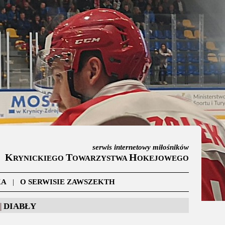
serwis internetowy miłośników
K
T
H
RYNICKIEGO
OWARZYSTWA
OKEJOWEGO
KA
|
O SERWISIE ZAWSZEKTH
|
DIABŁY