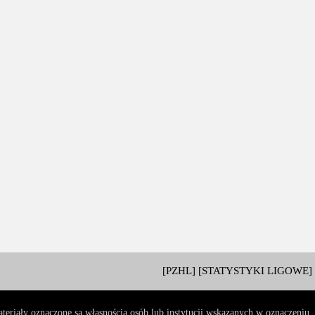
[PZHL]
[STATYSTYKI LIGOWE]
teriały oznaczone są własnością osób lub instytucji wskazanych w oznaczeniu