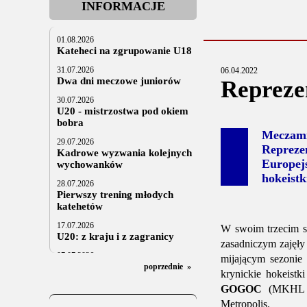
INFORMACJE
01.08.2026
Kateheci na zgrupowanie U18
31.07.2026
06.04.2022
Dwa dni meczowe juniorów
Repreze
30.07.2026
U20 - mistrzostwa pod okiem
bobra
Meczam
29.07.2026
Repreze
Kadrowe wyzwania kolejnych
Europejs
wychowanków
hokeistk
28.07.2026
Pierwszy trening młodych
katehetów
17.07.2026
W swoim trzecim se
U20: z kraju i z zagranicy
zasadniczym zajęły
07.07.2026
mijającym sezonie
Za trzy tygodnie na lód
poprzednie
»
krynickie hokeistk
06.07.2025
GOGOC
(MKHL Kr
Stowarzyszenie po Walnym
Metropolis.