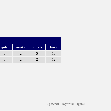
gole
asysty
punkty
kary
3
2
5
16
0
2
2
12
[« powrót]
[wydruk]
[góra]