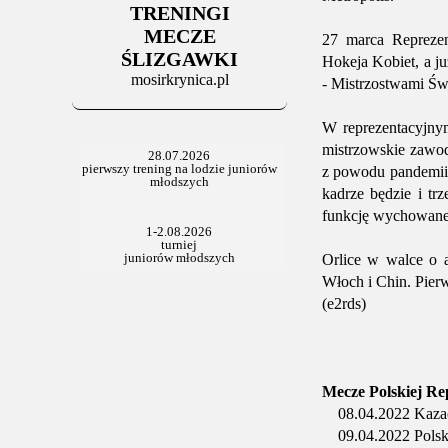
TRENINGI
MECZE
27 marca Reprezen
ŚLIZGAWKI
Hokeja Kobiet, a j
mosirkrynica.pl
- Mistrzostwami Św
W reprezentacyjnym 
mistrzowskie zawod
z powodu pandemii 
kadrze będzie i trz
funkcję wychowanek
Orlice w walce o 
Włoch i Chin. Pierw
(e2rds)
Mecze Polskiej Re
08.04.2022 Kazach
09.04.2022 Polska