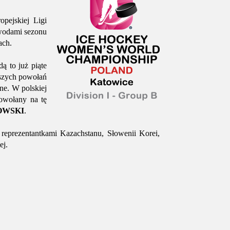
pejskiej Ligi
awodami sezonu
ach.
ą to już piąte
jszych powołań
ne. W polskiej
powołany na tę
TOWSKI
.
reprezentantkami Kazachstanu, Słowenii Korei,
ej.