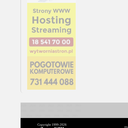
2025
2024
2023
2022
2021
2020
2019
2018
2017
2016
2015
2014
2013
2012
2011
2010
2009
2008
2004
2003
Copyright 1999-
2026
ma