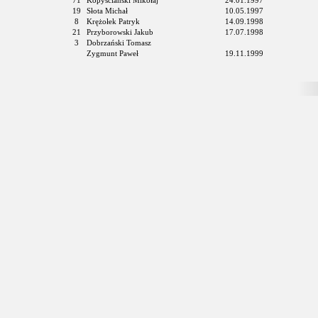
71
Kopyściański Mikołaj
24.01.1997
19
Słota Michał
10.05.1997
8
Krężołek Patryk
14.09.1998
21
Przyborowski Jakub
17.07.1998
3
Dobrzański Tomasz
Zygmunt Paweł
19.11.1999