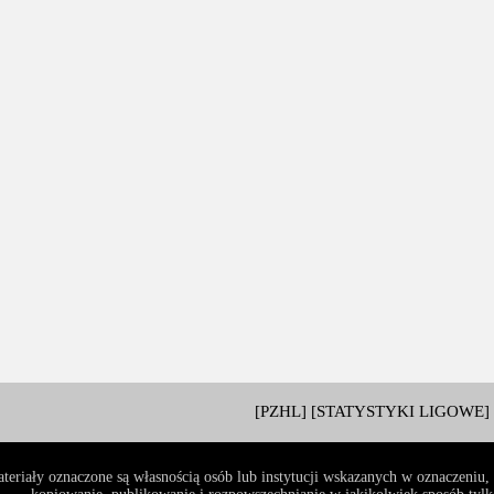
[PZHL]
[STATYSTYKI LIGOWE]
teriały oznaczone są własnością osób lub instytucji wskazanych w oznaczeniu