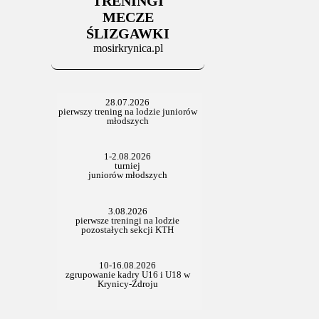
TRENINGI
06.07.2025
Stowarzyszenie po Walnym
MECZE
ŚLIZGAWKI
mosirkrynica.pl