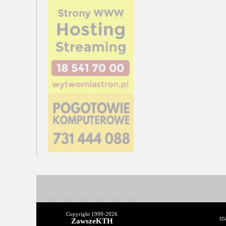
2025
2024
2023
2022
2021
2020
2019
2018
2017
2016
2015
2014
2013
2012
2011
2010
2009
2008
2004
2003
Copyright 1999-
2026
ma
ZawszeKTH