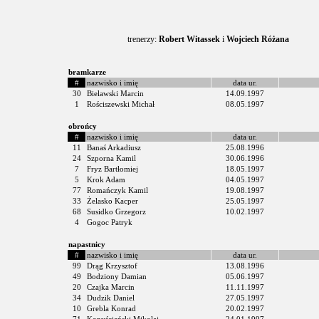
trenerzy:
Robert Witassek
i
Wojciech Różana
bramkarze
#
nazwisko i imię
data ur.
30
Bielawski Marcin
14.09.1997
1
Rościszewski Michał
08.05.1997
obrońcy
#
nazwisko i imię
data ur.
11
Banaś Arkadiusz
25.08.1996
24
Szporna Kamil
30.06.1996
7
Fryz Bartłomiej
18.05.1997
5
Krok Adam
04.05.1997
77
Romańczyk Kamil
19.08.1997
33
Żelasko Kacper
25.05.1997
68
Susidko Grzegorz
10.02.1997
4
Gogoc Patryk
napastnicy
#
nazwisko i imię
data ur.
99
Drąg Krzysztof
13.08.1996
49
Bodziony Damian
05.06.1997
20
Czajka Marcin
11.11.1997
34
Dudzik Daniel
27.05.1997
10
Grebla Konrad
20.02.1997