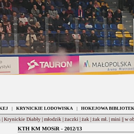
KEJ
|
KRYNICKIE LODOWISKA
|
HOKEJOWA BIBLIOTE
 |
Krynickie Diabły |
młodzik |
żaczki |
żak |
żak mł. |
mini ||
w o
KTH KM MOSiR - 2012/13