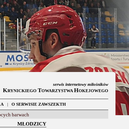
serwis internetowy miłośników
K
T
H
RYNICKIEGO
OWARZYSTWA
OKEJOWEGO
KA
|
O SERWISIE ZAWSZEKTH
bcych barwach
MŁODZICY