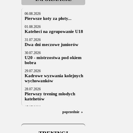
06.08.2026
Pierwsze koty za płoty...
01.08.2026
Kateheci na zgrupowanie U18
31.07.2026
Dwa dni meczowe juniorów
30.07.2026
U20 - mistrzostwa pod okiem
bobra
29.07.2026
Kadrowe wyzwania kolejnych
wychowanków
28.07.2026
Pierwszy trening młodych
katehetów
17.07.2026
U20: z kraju i z zagranicy
poprzednie
»
07.07.2026
Za trzy tygodnie na lód