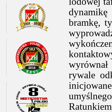
lodowej ta
dynamikę 
bramkę, ty
wyprowadz
wykończeni
kontaktow
wyrównał 
rywale od
inicjowan
umyślnego
Ratunkiem