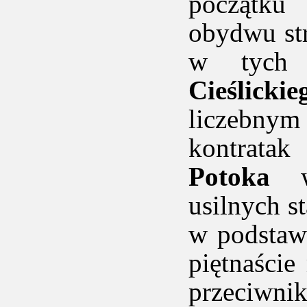
początku
obydwu str
w tych 
Cieślickie
liczebnym
kontratak
Potoka
wy
usilnych 
w podstaw
piętnaście
przeciwni