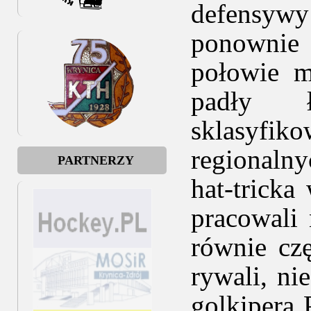
defensywy
ponownie 
połowie m
padły
sklasyfik
regionalny
PARTNERZY
hat-trick
pracowali
równie cz
rywali, ni
golkipera 