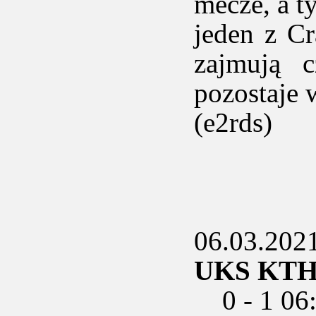
mecze, a t
jeden z C
zajmują c
pozostaje 
(e2rds)
06.03.2021
UKS KTH -
0 - 1 06: