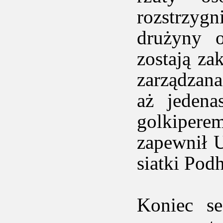
rozstrzygn
drużyny o
zostają za
zarządzana
aż jeden
golkiperem
zapewnił 
siatki Pod
Koniec se