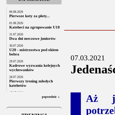
06.08.2026
Pierwsze koty za płoty...
01.08.2026
Kateheci na zgrupowanie U18
31.07.2026
Dwa dni meczowe juniorów
30.07.2026
U20 - mistrzostwa pod okiem
bobra
07.03.2021
29.07.2026
Jedenaś
Kadrowe wyzwania kolejnych
wychowanków
28.07.2026
Pierwszy trening młodych
katehetów
17.07.2026
Aż j
U20: z kraju i z zagranicy
poprzednie
»
07.07.2026
potrze
Za trzy tygodnie na lód