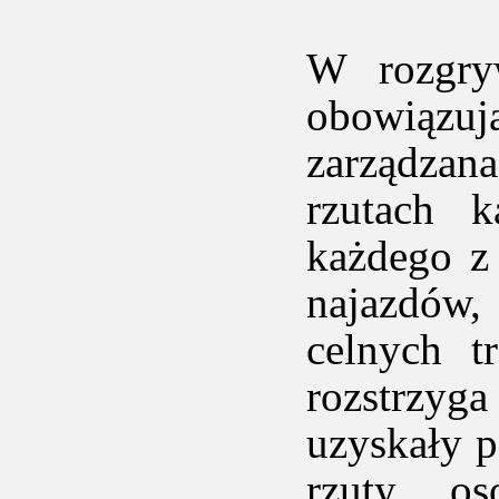
W rozgry
obowiązuj
zarządzan
rzutach 
każdego z
najazdów,
celnych t
rozstrzyg
uzyskały p
rzuty os