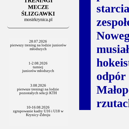
TRENINGI
06.07.2025
star
Stowarzyszenie po Walnym
MECZE
ŚLIZGAWKI
zespo
mosirkrynica.pl
Noweg
musiał
hokeis
odpó
Małopo
rzutac