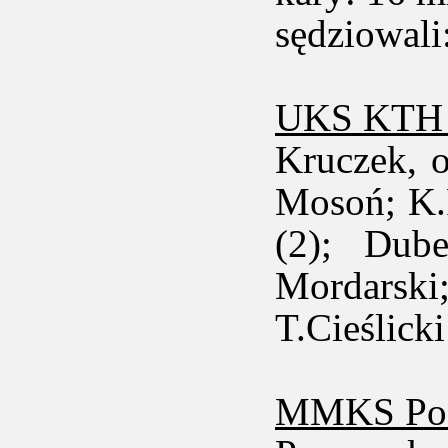
sędziowali
UKS KTH K
Kruczek, 
Mosoń; K.P
(2); Dub
Mordarski
T.Cieślick
MMKS Pod