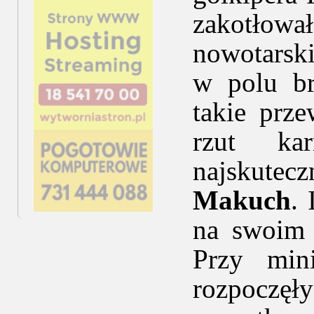
zakotłow
nowotarski
w polu br
takie prz
rzut ka
najskutec
Makuch
.
na swoim k
Przy min
rozpoczęł