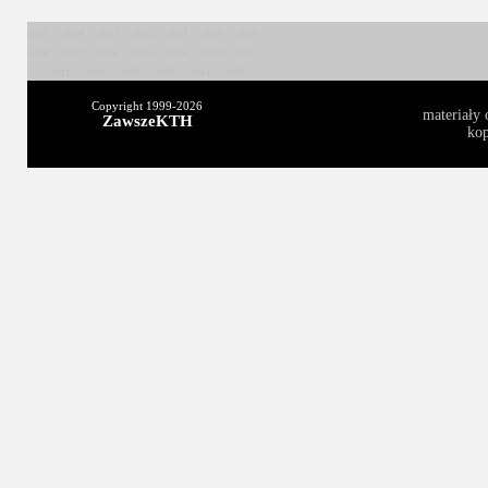
2025
2024
2023
2022
2021
2020
2019
2018
2017
2016
2015
2014
2013
2012
2011
2010
2009
2008
2004
2003
Copyright 1999-
2026
materiały 
ZawszeKTH
kop