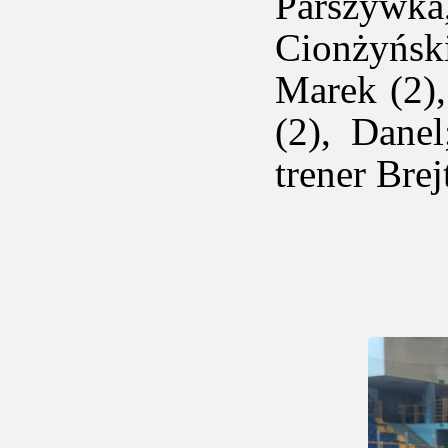
Parszywk
Cionżyńsk
Marek (2),
(2), Dane
trener Bre