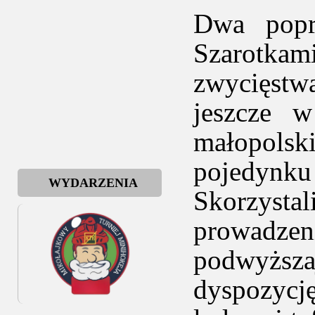
Dwa popr
Szarotk
zwycięstw
jeszcze w
małopolski
pojedynk
WYDARZENIA
Skorzysta
prowadzen
podwyższ
dyspozycję