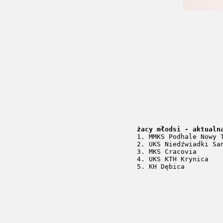
żacy młodsi - aktualn

1. MMKS Podhale Nowy 
2. UKS Niedźwiadki San
3. MKS Cracovia       
4. UKS KTH Krynica    