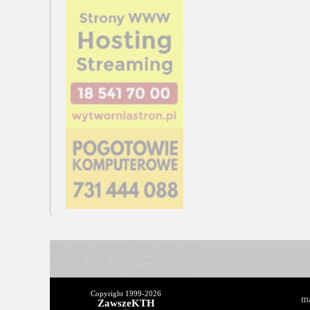
2025
2024
2023
2022
2021
2020
2019
2018
2017
2016
2015
2014
2013
2012
2011
2010
2009
2008
2004
2003
Copyright 1999-
2026
ma
ZawszeKTH