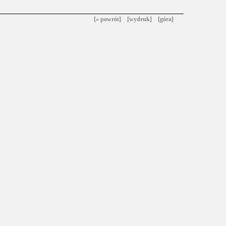
[« powrót]
[wydruk]
[góra]