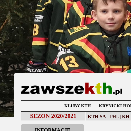
KLUBY KTH
|
KRYNICKI HO
SEZON 2020/2021
KTH SA
- PHL |
KH
INFORMACJE