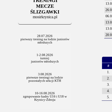
TRENINGI
06.07.2025
13.0
Stowarzyszenie po Walnym
MECZE
26.0
ŚLIZGAWKI
06.0
mosirkrynica.pl
13.0
13.0
20.0
#
1.
2.
3.
4.
5.