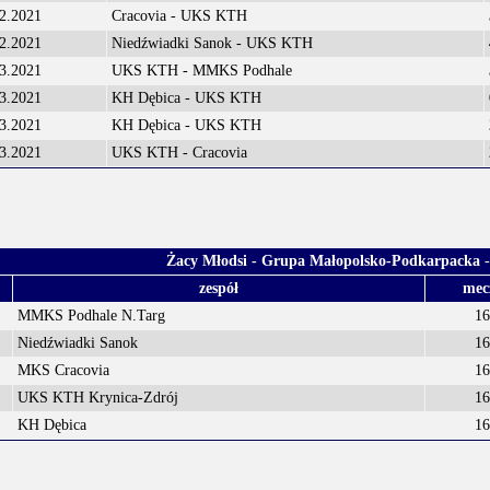
2.2021
Cracovia - UKS KTH
2.2021
Niedźwiadki Sanok - UKS KTH
3.2021
UKS KTH - MMKS Podhale
3.2021
KH Dębica - UKS KTH
3.2021
KH Dębica - UKS KTH
3.2021
UKS KTH - Cracovia
Żacy Młodsi - Grupa Małopolsko-Podkarpacka
-
zespół
mec
MMKS Podhale N.Targ
1
Niedźwiadki Sanok
1
MKS Cracovia
1
UKS KTH Krynica-Zdrój
1
KH Dębica
1