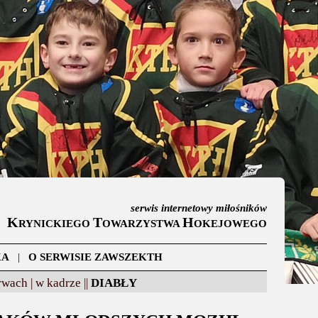
serwis internetowy miłośników
K
T
H
RYNICKIEGO
OWARZYSTWA
OKEJOWEGO
KA
|
O SERWISIE ZAWSZEKTH
wach |
w kadrze ||
DIABŁY