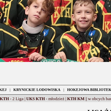
KEJ
|
KRYNICKIE LODOWISKA
|
HOKEJOWA BIBLIOTE
 KTH
- 2 Liga |
UKS KTH
- młodzież |
KTH KM
||
w obcych bar