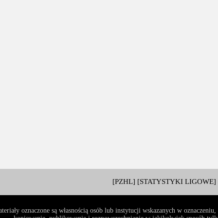
[PZHL]
[STATYSTYKI LIGOWE]
teriały oznaczone są własnością osób lub instytucji wskazanych w oznaczeniu