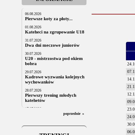
06.08.2026
Pierwsze koty za płoty...
01.08.2026
Kateheci na zgrupowanie U18
31.07.2026
Dwa dni meczowe juniorów
30.07.2026
U20 - mistrzostwa pod okiem
bobra
24.1
07.1
29.07.2026
Kadrowe wyzwania kolejnych
14.1
wychowanków
21.1
28.07.2026
12.1
Pierwszy trening młodych
katehetów
09.0
17.07.2026
23.0
U20: z kraju i z zagranicy
poprzednie
»
24.0
07.07.2026
30.0
Za trzy tygodnie na lód
06.0