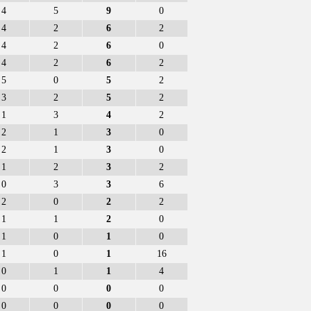
4
5
9
0
4
2
6
2
4
2
6
0
4
2
6
2
5
0
5
2
3
2
5
2
1
3
4
2
2
1
3
0
2
1
3
0
1
2
3
2
0
3
3
6
2
0
2
2
1
1
2
0
1
0
1
0
1
0
1
16
0
1
1
4
0
0
0
0
0
0
0
0