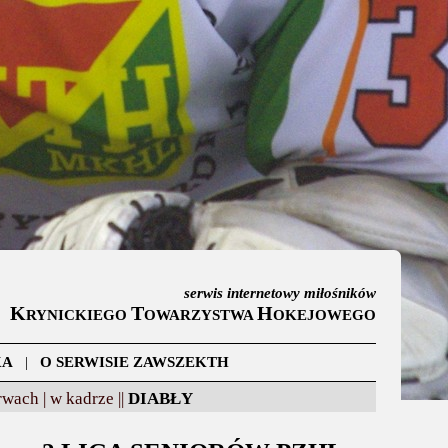
serwis internetowy miłośników
K
T
H
RYNICKIEGO
OWARZYSTWA
OKEJOWEGO
KA
|
O SERWISIE ZAWSZEKTH
wach |
w kadrze ||
DIABŁY