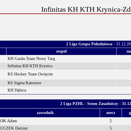
Infinitas KH KTH Krynica-Zdr
2 Liga Grupa Południowa
- 31.12.2
zespół
me
KH Gazda Team Nowy Targ
Infinitas KH KTH Krynica
KS Hockey Team Owięcim
KS Sigma Katowice
KH Dębica
2 Liga PZHL - Sezon Zasadniczy - 31.1
zawodnik
mecz
g
OK Adam
5
CZEK Dariusz
5