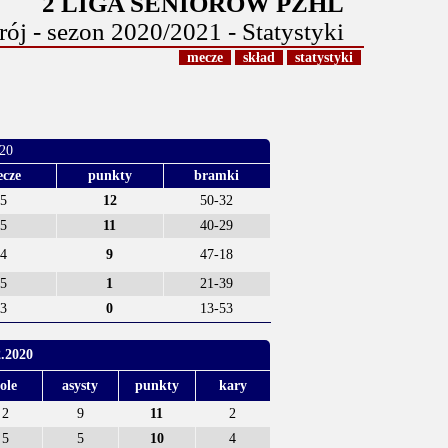
2 LIGA SENIORÓW PZHL
ój - sezon 2020/2021 - Statystyki
mecze
skład
statystyki
020
cze
punkty
bramki
5
12
50-32
5
11
40-29
4
9
47-18
5
1
21-39
3
0
13-53
2.2020
ole
asysty
punkty
kary
2
9
11
2
5
5
10
4