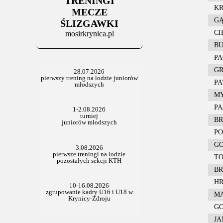
TRENINGI
06.07.2025
KR
Stowarzyszenie po Walnym
MECZE
GĄG
ŚLIZGAWKI
CIE
mosirkrynica.pl
BU
PAC
GRE
PAW
MYJ
PAJ
BRY
POR
GOS
TO
BRY
HRA
MAR
GOG
JAN