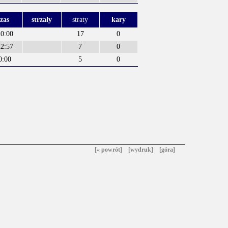
czas
strzały
straty
kary
0:00
17
0
2:57
7
0
0:00
5
0
[« powrót]
[wydruk]
[góra]