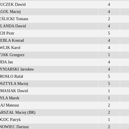
UCZEK Dawid
4
OL Maciej
4
ŚLICKI Tomasz
2
LANDA Dawid
4
H Piotr
5
BLA Konrad
4
LIK Karol
4
AK Grzegorz
1
DA Jan
4
NIARSKI Jarosław
4
OSŁO Rafał
5
ZTYŁA Maciej
5
MASIAK Dawid
1
ŁA Marek
1
J Mateusz
2
SZAŁ Maciej (BR)
2
OC Patryk
1
OWIEC Dariusz
2