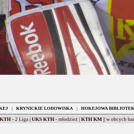
KEJ
|
KRYNICKIE LODOWISKA
|
HOKEJOWA BIBLIOTE
 KTH
- 2 Liga |
UKS KTH
- młodzież |
KTH KM
||
w obcych bar