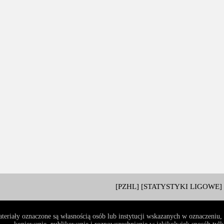
[PZHL]
[STATYSTYKI LIGOWE]
teriały oznaczone są własnością osób lub instytucji wskazanych w oznaczeniu