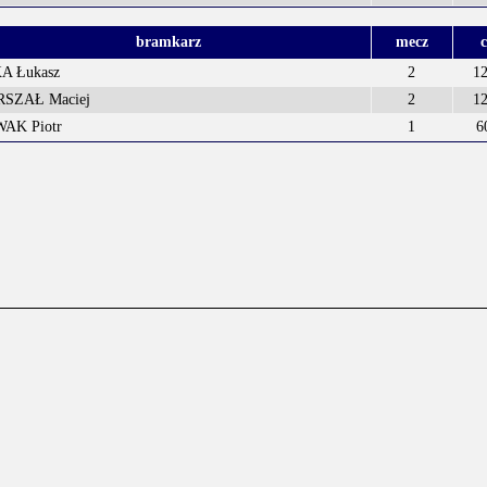
bramkarz
mecz
A Łukasz
2
12
SZAŁ Maciej
2
12
AK Piotr
1
6