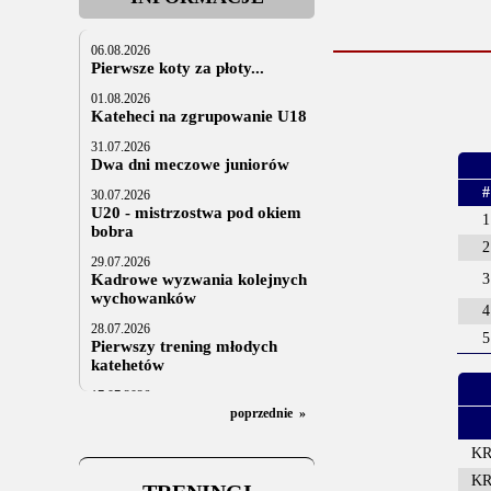
06.08.2026
Pierwsze koty za płoty...
01.08.2026
Kateheci na zgrupowanie U18
31.07.2026
Dwa dni meczowe juniorów
#
30.07.2026
U20 - mistrzostwa pod okiem
1
bobra
2
29.07.2026
Kadrowe wyzwania kolejnych
3
wychowanków
4
28.07.2026
5
Pierwszy trening młodych
katehetów
17.07.2026
U20: z kraju i z zagranicy
poprzednie
»
07.07.2026
KR
Za trzy tygodnie na lód
KRU