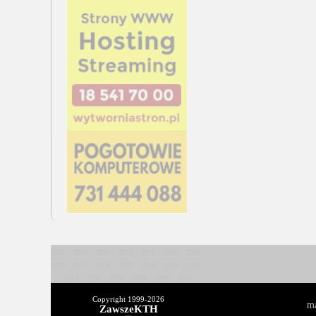
2025
2024
2023
2022
2021
2020
2019
2018
2017
2016
2015
2014
2013
2012
2011
2010
2009
2008
2004
2003
Copyright 1999-
2026
ma
ZawszeKTH