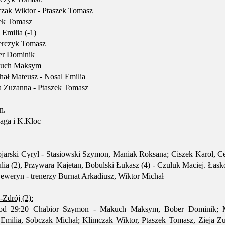
zak Wiktor - Ptaszek Tomasz
ek Tomasz
Emilia (-1)
erczyk Tomasz
er Dominik
kuch Maksym
ał Mateusz - Nosal Emilia
a Zuzanna - Ptaszek Tomasz
n.
baga i K.Kloc
jarski Cyryl - Stasiowski Szymon, Maniak Roksana; Ciszek Karol, Ce
ulia (2), Przywara Kajetan, Bobulski Łukasz (4) - Czuluk Maciej. Łas
eweryn - trenerzy Burnat Arkadiusz, Wiktor Michał
drój (2):
, od 29:20 Chabior Szymon - Makuch Maksym, Bober Dominik; 
 Emilia, Sobczak Michał; Klimczak Wiktor, Ptaszek Tomasz, Zieja Z