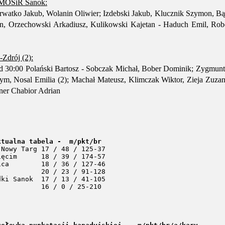
MOSiR Sanok:
rwatko Jakub, Wolanin Oliwier; Izdebski Jakub, Klucznik Szymon, Bą
n, Orzechowski Arkadiusz, Kulikowski Kajetan - Haduch Emil, Robel
drój (2):
 30:00 Polański Bartosz - Sobczak Michał, Bober Dominik; Zygmunt
m, Nosal Emilia (2); Machał Mateusz, Klimczak Wiktor, Zieja Zuzan
ner Chabior Adrian
ktualna tabela -  m/pkt/br
 Nowy Targ 17 / 48 / 125-37

/ 174-57

ca        18 / 36 / 127-46

          20 / 23 / 91-128

ki Sanok  17 / 13 / 41-105
