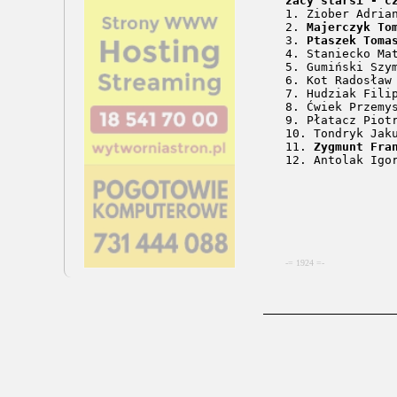
żacy starsi - c
2. 
Majerczyk To
3. 
Ptaszek Toma
11. 
Zygmunt Fra
-= 1924 =-