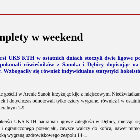
plety w weekend
arsi UKS KTH w ostatnich dniach stoczyli dwie ligowe 
pokonali rówieśników z Sanoka i Dębicy dopisując na
 Wzbogaciły się również indywidualne statystyki hokeist
ie gościli w Arenie Sanok krzyżując kije z miejscowymi Niedźwiadka
 i dotychczas odnotowali tylko cztery wygrane, również i w ostatnim
neralnym 1-9.
keiści UKS KTH nadrabiali ligowe zaległości w Dębicy, mierząc si
i i ograniczonego potencjału, zawsze walczy do końca, nawet mimo
oką wygraną uzdrowiskowego zespołu 14-1.