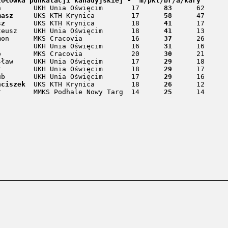
zołowka punkatacji kanadyjskiej -  m/pkt/br/a/kary

1. Ziober Adrian 	UKH Unia Oświęcim 	17 	
83
 	62 	21 	36

masz
 	UKS KTH Krynica 	17 	
58
 	47 	11 	16

sz
 	UKS KTH Krynica 	18 	
41
 	17 	24 	2

4. Staniecko Mateusz 	UKH Unia Oświęcim 	18 	
41
 	13 	28 	20

5. Gumiński Szymon 	MKS Cracovia 		16 	
37
 	26 	11 	8

6. Kot Radosław 	UKH Unia Oświęcim 	16 	
31
 	16 	15 	4

7. Hudziak Filip 	MKS Cracovia 		20 	
30
 	21 	9 	22

8. Ćwiek Przemysław 	UKH Unia Oświęcim 	17 	
29
 	18 	11 	4

9. Płatacz Piotr 	UKH Unia Oświęcim 	18 	
29
 	17 	12 	24

10. Tondryk Jakub 	UKH Unia Oświęcim 	17 	
29
 	16 	13 	40

nciszek
 	UKS KTH Krynica 	18 	
26
 	12 	14 	6

12. Antolak Igor 	MMKS Podhale Nowy Targ 	14 	
25