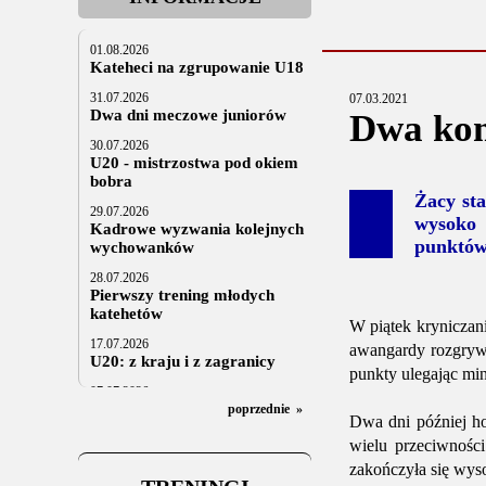
01.08.2026
Kateheci na zgrupowanie U18
31.07.2026
07.03.2021
Dwa dni meczowe juniorów
Dwa kom
30.07.2026
U20 - mistrzostwa pod okiem
bobra
Żacy st
29.07.2026
wysoko 
Kadrowe wyzwania kolejnych
punktów.
wychowanków
28.07.2026
Pierwszy trening młodych
katehetów
W piątek kryniczan
17.07.2026
awangardy rozgrywek
U20: z kraju i z zagranicy
punkty ulegając mi
07.07.2026
Za trzy tygodnie na lód
poprzednie
»
Dwa dni później ho
06.07.2025
wielu przeciwnośc
Stowarzyszenie po Walnym
zakończyła się wys