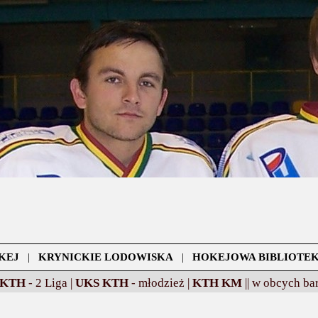
KEJ
|
KRYNICKIE LODOWISKA
|
HOKEJOWA BIBLIOTE
 KTH
- 2 Liga |
UKS KTH
- młodzież |
KTH KM
||
w obcych bar