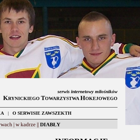
serwis internetowy miłośników
K
T
H
RYNICKIEGO
OWARZYSTWA
OKEJOWEGO
KA
|
O SERWISIE ZAWSZEKTH
wach |
w kadrze ||
DIABŁY