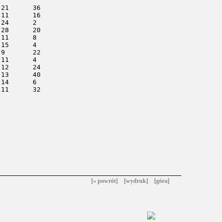
[« powrót]
[wydruk]
[góra]