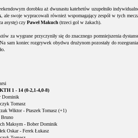
eekendowym dorobku aż dwunastu katehetów uzupełniło indywidualne 
k
, ale swoje wypracowali również wspomagający zespół w tych mecz
za asystę) czy
Paweł Makuch
(trzeci gol w żakach).
ów za wygrane przyczyniły się do znacznego pomniejszenia dystansu j
Na sam koniec rozgrywek obydwu drużynom pozostały do rozegrania j
ło.
arsi
TH 1 - 14 (0-2,1-4,0-8)
r Dominik
rczyk Tomasz
ak Wiktor - Ptaszek Tomasz (+1)
 Bruno
ch Maksym - Bober Dominik
ek Oskar - Ferek Łukasz
rczyk Tomasz