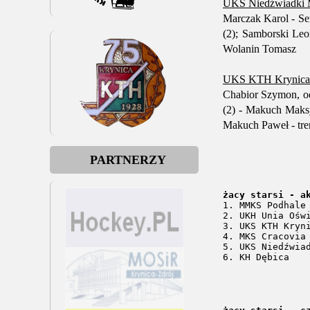
UKS Niedźwiadki 
Marczak Karol - Se
(2); Samborski Leo
Wolanin Tomasz
UKS KTH Krynica-Z
Chabior Szymon, od
(2) - Makuch Maksy
Makuch Paweł - tre
PARTNERZY
żacy starsi - a

1. MMKS Podhale
2. UKH Unia Oświęcim	  18 / 39 
3. UKS KTH Kryni
4. MKS Cracovia 
5. UKS Niedźwiad