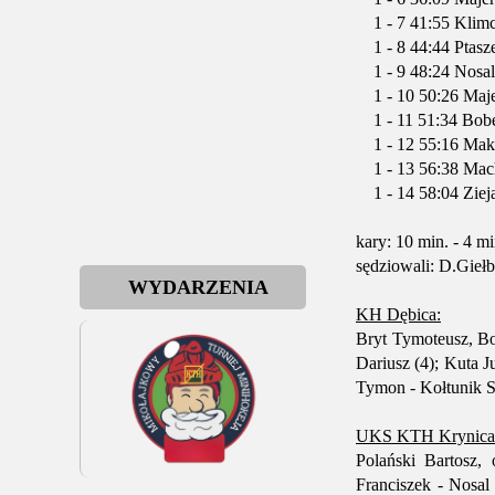
1 - 7 41:55 Klimc
1 - 8 44:44 Ptasz
1 - 9 48:24 Nosal 
1 - 10 50:26 Maj
1 - 11 51:34 Bob
1 - 12 55:16 Ma
1 - 13 56:38 Mach
1 - 14 58:04 Ziej
kary: 10 min. - 4 mi
sędziowali: D.Gieł
WYDARZENIA
KH Dębica:
Bryt Tymoteusz, Bo
Dariusz (4); Kuta J
Tymon - Kołtunik S
UKS KTH Krynica-Z
Polański Bartosz
Franciszek - Nosal