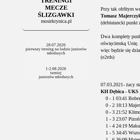
TRENINGI
MECZE
Przy tak obfitym w
ŚLIZGAWKI
Tomasz Majerczy
mosirkrynica.pl
(debiutancki punkt 
Dwa komplety punkt
oświęcimską Unię. 
więc będzie się dzia
(e2rds)
07.03.2021- żacy st
KH Dębica - UKS K
0 - 1 03:41 Bobe
0 - 2 18:13 Maje
0 - 3 21:52 Klimcz
1 - 3 23:07 Pizoń
1 - 4 24:19 Maku
1 - 5 34:45 Wszoł
1 - 6 36:09 Maje