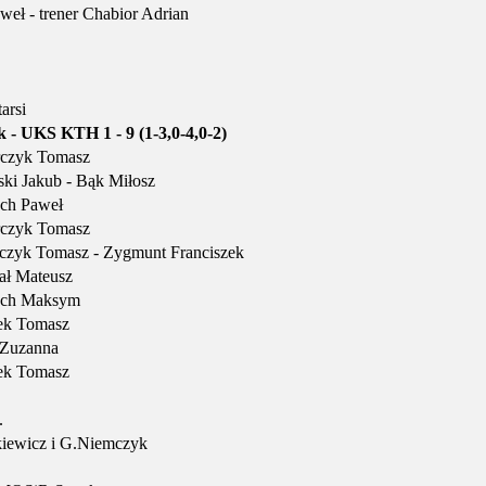
eł - trener Chabior Adrian
arsi
 - UKS KTH 1 - 9 (1-3,0-4,0-2)
rczyk Tomasz
ki Jakub - Bąk Miłosz
ch Paweł
rczyk Tomasz
czyk Tomasz - Zygmunt Franciszek
ał Mateusz
uch Maksym
ek Tomasz
 Zuzanna
ek Tomasz
.
kiewicz i G.Niemczyk