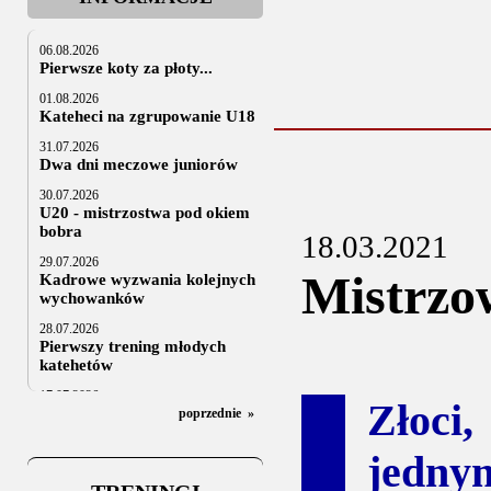
06.08.2026
Pierwsze koty za płoty...
01.08.2026
Kateheci na zgrupowanie U18
31.07.2026
Dwa dni meczowe juniorów
30.07.2026
U20 - mistrzostwa pod okiem
bobra
18.03.2021
29.07.2026
Mistrzo
Kadrowe wyzwania kolejnych
wychowanków
28.07.2026
Pierwszy trening młodych
katehetów
17.07.2026
Złoci
U20: z kraju i z zagranicy
poprzednie
»
07.07.2026
jedny
Za trzy tygodnie na lód