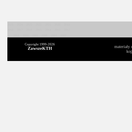
2025
2024
2023
2022
2021
2020
2019
2018
2017
2016
2015
2014
2013
2012
2011
2010
2009
2008
2004
2003
Copyright 1999-
2026
materiały 
ZawszeKTH
kop