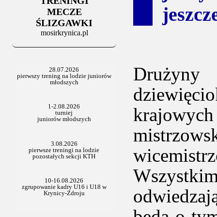
TRENINGI
06.07.2025
jeszcz
Stowarzyszenie po Walnym
MECZE
ŚLIZGAWKI
mosirkrynica.pl
Drużyny 
dziewięcio
krajowych
mistrzows
wicemistrz
Wszystki
odwiedzaj
będą o tym