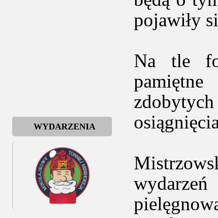
pojawiły s
Na tle fo
pamiętne
zdobytych
osiągnięci
WYDARZENIA
Mistrzows
wydarzeń
pielęgnowa