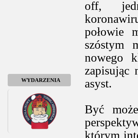
off, jed
koronawi
połowie m
szóstym 
nowego kl
zapisując
asyst.
WYDARZENIA
Być może
perspekt
którym int