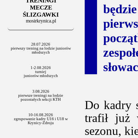
TRENINGI
06.07.2025
będ
Stowarzyszenie po Walnym
MECZE
ŚLIZGAWKI
pierw
mosirkrynica.pl
począt
zespo
słowac
Do kadry 
trafił ju
sezonu, ki