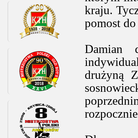
kraju. Ty
pomost do 
Damian d
indywidual
drużyną Z
sosnowiec
poprzedn
rozpocznie