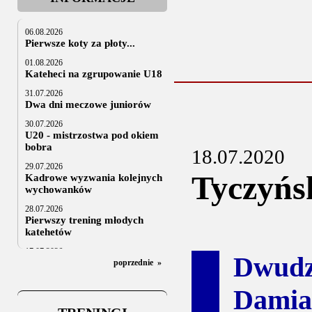
06.08.2026
Pierwsze koty za płoty...
01.08.2026
Kateheci na zgrupowanie U18
31.07.2026
Dwa dni meczowe juniorów
30.07.2026
U20 - mistrzostwa pod okiem
bobra
18.07.2020
29.07.2026
Tyczyńs
Kadrowe wyzwania kolejnych
wychowanków
28.07.2026
Pierwszy trening młodych
katehetów
17.07.2026
Dwud
U20: z kraju i z zagranicy
poprzednie
»
07.07.2026
Damia
Za trzy tygodnie na lód