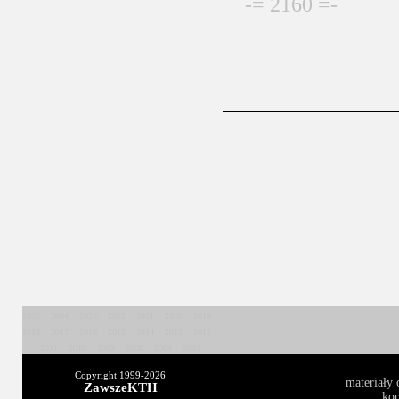
-= 2160 =-
2025
2024
2023
2022
2021
2020
2019
2018
2017
2016
2015
2014
2013
2012
2011
2010
2009
2008
2004
2003
Copyright 1999-
2026
materiały 
ZawszeKTH
kop