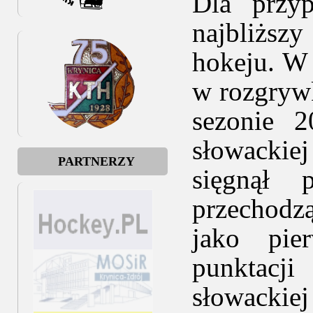
Dla przy
najbliższ
hokeju. W
w rozgryw
sezonie 
słowackiej
PARTNERZY
sięgnął 
przechodzą
jako pie
punktacj
słowackiej 