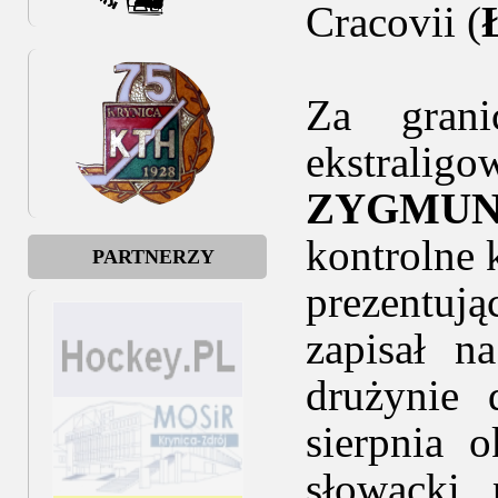
Cracovii (
Za grani
ekstra
ZYGMU
kontrolne 
PARTNERZY
prezentują
zapisał n
drużynie
sierpnia 
słowacki