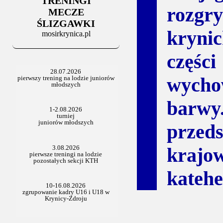
TRENINGI
06.07.2025
rozg
Stowarzyszenie po Walnym
MECZE
ŚLIZGAWKI
kryni
mosirkrynica.pl
częś
wycho
barw
przed
krajow
katehe