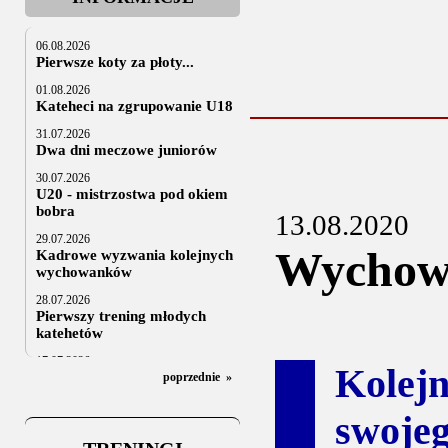
06.08.2026
Pierwsze koty za płoty...
01.08.2026
Kateheci na zgrupowanie U18
31.07.2026
Dwa dni meczowe juniorów
30.07.2026
U20 - mistrzostwa pod okiem
bobra
13.08.2020
29.07.2026
Wychowa
Kadrowe wyzwania kolejnych
wychowanków
28.07.2026
Pierwszy trening młodych
katehetów
17.07.2026
Kolejn
U20: z kraju i z zagranicy
poprzednie
»
07.07.2026
swoje
Za trzy tygodnie na lód