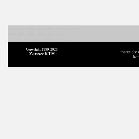
2025
2024
2023
2022
2021
2020
2019
2018
2017
2016
2015
2014
2013
2012
2011
2010
2009
2008
2004
2003
Copyright 1999-
2026
materiały 
ZawszeKTH
kop