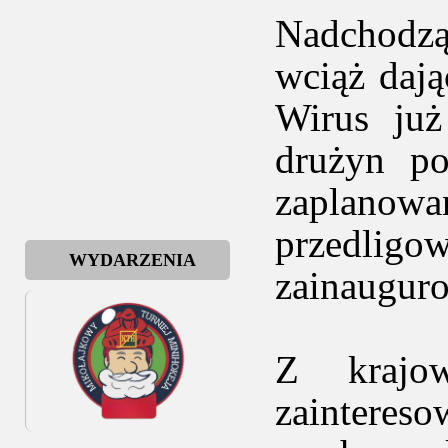
Nadchodzą
wciąż daj
Wirus już
drużyn po
zaplanowa
przedlig
WYDARZENIA
zainaugur
Z krajo
zainteres