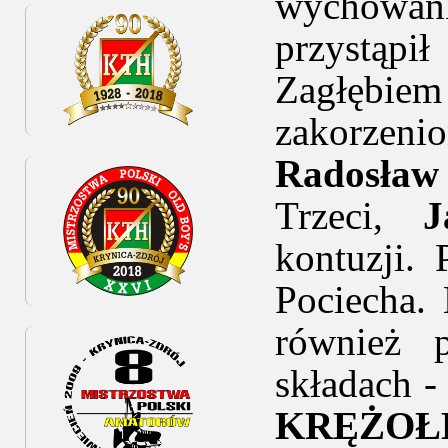
wychowa
przystąpi
Zagłębi
zakorzen
Radosła
Trzeci,
J
kontuzji.
Pociecha.
również 
składach 
KRĘŻOŁ