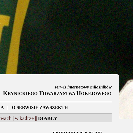
serwis internetowy miłośników
K
T
H
RYNICKIEGO
OWARZYSTWA
OKEJOWEGO
KA
|
O SERWISIE ZAWSZEKTH
wach |
w kadrze ||
DIABŁY