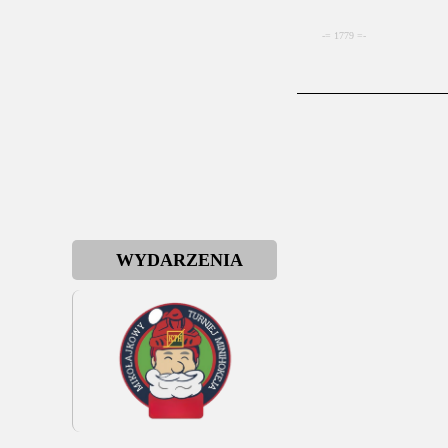
-= 1779 =-
WYDARZENIA