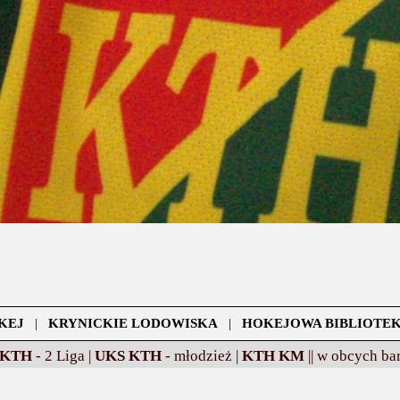
KEJ
|
KRYNICKIE LODOWISKA
|
HOKEJOWA BIBLIOTE
 KTH
- 2 Liga |
UKS KTH
- młodzież |
KTH KM
||
w obcych bar