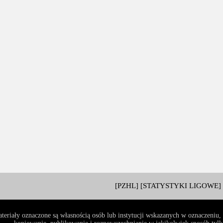
[PZHL]
[STATYSTYKI LIGOWE]
teriały oznaczone są własnością osób lub instytucji wskazanych w oznaczeniu