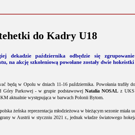
tehetki do Kadry U18
ej dekadzie października odbędzie się zgrupowanie
tu, na akcję szkoleniową powołane zostały dwie hokeistki
ać będą w Opolu w dniach 11-16 października. Powołania trafiły d
od Góry Parkowej - w grupie podstawowej
Natalia NOSAL
z UKS K
 aktualnie występująca w barwach Polonii Bytom.
polska żeńska reprezentacja młodzieżowa w bieżącym sezonie miała u
egrany w Austrii w styczniu 2021 r., jednak władze światowego hoke