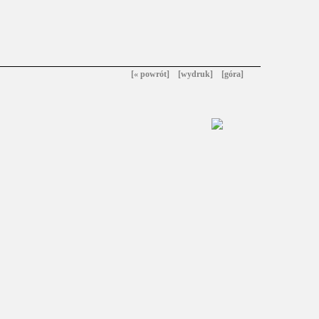
[« powrót]
[wydruk]
[góra]