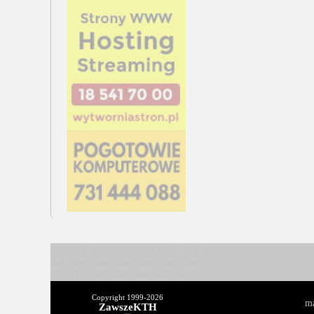
2025
2024
2023
2022
2021
2020
2019
2018
2017
2016
2015
2014
2013
2012
2011
2010
2009
2008
2004
2003
Copyright 1999-
2026
ma
ZawszeKTH