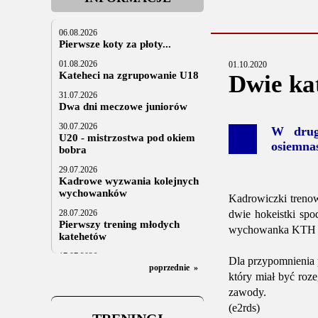
06.08.2026
Pierwsze koty za płoty...
01.08.2026
01.10.2020
Kateheci na zgrupowanie U18
Dwie ka
31.07.2026
Dwa dni meczowe juniorów
30.07.2026
W drugi
U20 - mistrzostwa pod okiem
osiemnas
bobra
29.07.2026
Kadrowe wyzwania kolejnych
wychowanków
Kadrowiczki trenow
28.07.2026
dwie hokeistki sp
Pierwszy trening młodych
wychowanka KTH KM
katehetów
17.07.2026
Dla przypomnienia 
U20: z kraju i z zagranicy
poprzednie
»
który miał być roz
07.07.2026
zawody.
Za trzy tygodnie na lód
(e2rds)