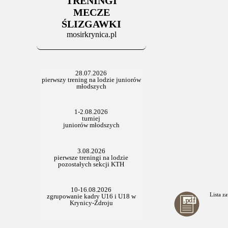
TRENINGI
06.07.2025
Stowarzyszenie po Walnym
MECZE
ŚLIZGAWKI
mosirkrynica.pl
Lista 