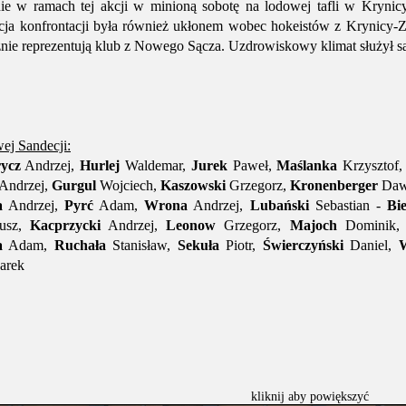
e w ramach tej akcji w minioną sobotę na lodowej tafli w Krynicy
acja konfrontacji była również ukłonem wobec hokeistów z Krynicy
cznie reprezentują klub z Nowego Sącza. Uzdrowiskowy klimat służył są
ej Sandecji:
ycz
Andrzej,
Hurlej
Waldemar,
Jurek
Paweł,
Maślanka
Krzysztof
Andrzej,
Gurgul
Wojciech,
Kaszowski
Grzegorz,
Kronenberger
Daw
a
Andrzej,
Pyrć
Adam,
Wrona
Andrzej,
Lubański
Sebastian -
Bi
usz,
Kacprzycki
Andrzej,
Leonow
Grzegorz,
Majoch
Dominik
a
Adam,
Ruchała
Stanisław,
Sekuła
Piotr,
Świerczyński
Daniel,
rek
kliknij aby powiększyć