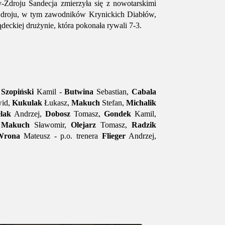
-Zdroju Sandecja zmierzyła się z nowotarskimi
-Zdroju, w tym zawodników Krynickich Diabłów,
deckiej drużynie, która pokonała rywali 7-3.
,
Szopiński
Kamil -
Butwina
Sebastian,
Cabala
id,
Kukulak
Łukasz,
Makuch
Stefan,
Michalik
elak
Andrzej,
Dobosz
Tomasz,
Gondek
Kamil,
,
Makuch
Sławomir,
Olejarz
Tomasz,
Radzik
Wrona
Mateusz - p.o. trenera
Flieger
Andrzej,