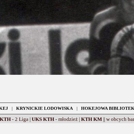
KEJ
|
KRYNICKIE LODOWISKA
|
HOKEJOWA BIBLIOTE
 KTH
- 2 Liga |
UKS KTH
- młodzież |
KTH KM
||
w obcych bar