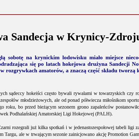
a Sandecja w Krynicy-Zdroj
łą sobotę na krynickim lodowisku miało miejsce nieco
odradzająca się po latach hokejowa drużyna Sandecji No
 w rozgrywkach amatorów, a znaczą część składu tworzą k
ych sądeccy hokeiści często bywali rywalami w towarzyskich czy
 zespołów młodzieżowych, ale od ponad półwiecza miłośnikom sportow
go roku, bo przed bieżącym sezonem grono zapaleńców postanowiło 
rywek Podhalańskiej Amatorskiej Ligi Hokejowej (PALH).
arni rozegrali już kilka spotkań i w jedenastozespołowej tabeli lig
Targu, ale w trwającym sezonie zainicjowano akcję Promotion Game