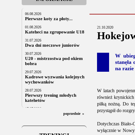
06.08.2026
Pierwsze koty za płoty...
01.08.2026
21.10.2020
Kateheci na zgrupowanie U18
Hokejow
31.07.2026
Dwa dni meczowe juniorów
30.07.2026
W ubieg
U20 - mistrzostwa pod okiem
stanęła 
bobra
na razie
29.07.2026
Kadrowe wyzwania kolejnych
wychowanków
W latach powojenn
28.07.2026
Pierwszy trening młodych
również krynickich
katehetów
piłką nożną. Do te
17.07.2026
przystąpił do rozg
U20: z kraju i z zagranicy
poprzednie
»
07.07.2026
Dotychczas Biało-Cz
Za trzy tygodnie na lód
wyłącznie w Nowym 