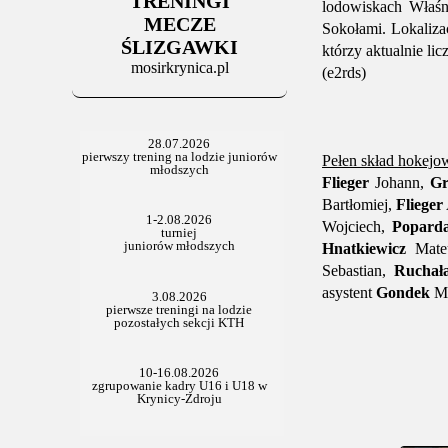
TRENINGI
06.07.2025
lodowiskach Właśni
Stowarzyszenie po Walnym
MECZE
Sokołami. Lokaliz
ŚLIZGAWKI
którzy aktualnie li
mosirkrynica.pl
(e2rds)
Pełen skład hokejow
Flieger
Johann,
Gr
Bartłomiej,
Flieger
Wojciech,
Popard
Hnatkiewicz
Mate
Sebastian,
Ruchał
asystent
Gondek
Ma