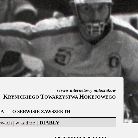
serwis internetowy miłośników
K
T
H
RYNICKIEGO
OWARZYSTWA
OKEJOWEGO
KA
|
O SERWISIE ZAWSZEKTH
wach |
w kadrze ||
DIABŁY