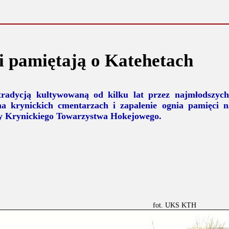
i pamiętają o Katehetach
tradycją kultywowaną od kilku lat przez najmłodszyc
na krynickich cmentarzach i zapalenie ognia pamięci 
zy Krynickiego Towarzystwa Hokejowego.
fot. UKS KTH