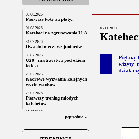
06.08.2026
Pierwsze koty za płoty...
01.08.2026
06.11.2020
Kateheci na zgrupowanie U18
Katehec
31.07.2026
Dwa dni meczowe juniorów
30.07.2026
Piękną 
U20 - mistrzostwa pod okiem
wizyty 
bobra
działac
29.07.2026
Kadrowe wyzwania kolejnych
wychowanków
28.07.2026
Pierwszy trening młodych
katehetów
17.07.2026
U20: z kraju i z zagranicy
poprzednie
»
07.07.2026
Za trzy tygodnie na lód