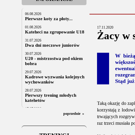
06.08.2026
Pierwsze koty za płoty...
01.08.2026
17.11.2020
Kateheci na zgrupowanie U18
Żacy w s
31.07.2026
Dwa dni meczowe juniorów
30.07.2026
W bieżą
U20 - mistrzostwa pod okiem
większo
bobra
ewentua
29.07.2026
rozegra
Kadrowe wyzwania kolejnych
Stąd już
wychowanków
28.07.2026
Pierwszy trening młodych
katehetów
Taką okazję do zap
17.07.2026
korzystają z lodow
U20: z kraju i z zagranicy
poprzednie
»
trwających rozgryw
07.07.2026
raz trzeci musiała 
Za trzy tygodnie na lód