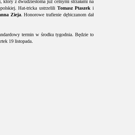
li, który z dwudziestoma już celnymi strzałami na
lskiej. Hat-tricka ustrzelili
Tomasz Ptaszek
i
nna Zieja
. Honorowe trafienie dębiczanom dał
andardowy termin w środku tygodnia. Będzie to
tek 19 listopada.