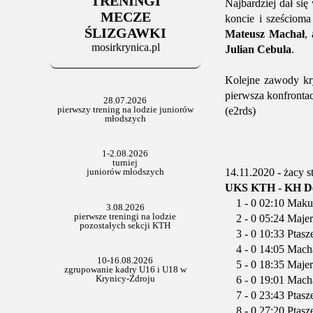
TRENINGI
06.07.2025
Najbardziej dał si
Stowarzyszenie po Walnym
MECZE
koncie i sześcioma
ŚLIZGAWKI
Mateusz Machał
,
mosirkrynica.pl
Julian Cebula
.
Kolejne zawody kry
pierwsza konfrontac
(e2rds)
14.11.2020 - żacy st
UKS KTH - KH Dębi
1 - 0 02:10 Mak
2 - 0 05:24 Maje
3 - 0 10:33 Ptasz
4 - 0 14:05 Mach
5 - 0 18:35 Majer
6 - 0 19:01 Mach
7 - 0 23:43 Ptasz
8 - 0 27:20 Ptasz