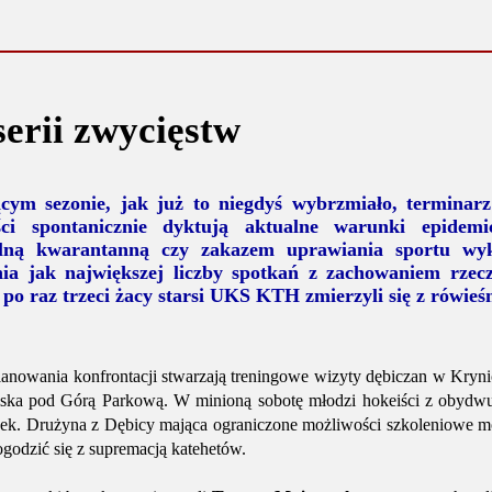
erii zwycięstw
cym sezonie, jak już to niegdyś wybrzmiało, terminar
ści spontanicznie dyktują aktualne warunki epidem
lną kwarantanną czy zakazem uprawiania sportu wyk
nia jak największej liczby spotkań z zachowaniem rzec
 po raz trzeci żacy starsi UKS KTH zmierzyli się z rówieś
lanowania konfrontacji stwarzają treningowe wizyty dębiczan w Krynic
iska pod Górą Parkową. W minioną sobotę młodzi hokeiści z obydwu 
ek. Drużyna z Dębicy mająca ograniczone możliwości szkoleniowe m
pogodzić się z supremacją katehetów.