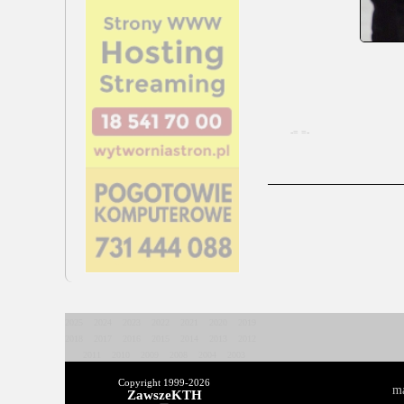
-= =-
2025
2024
2023
2022
2021
2020
2019
2018
2017
2016
2015
2014
2013
2012
2011
2010
2009
2008
2004
2003
Copyright 1999-
2026
ma
ZawszeKTH