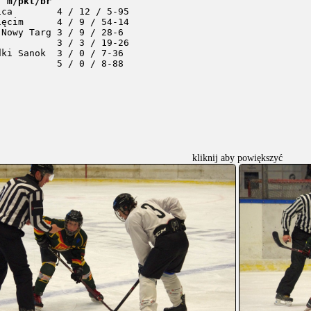
  m/pkt/br
ica        4 / 12 / 5-95

ęcim      4 / 9 / 54-14

Nowy Targ 3 / 9 / 28-6

          3 / 3 / 19-26

ki Sanok  3 / 0 / 7-36

kliknij aby powiększyć