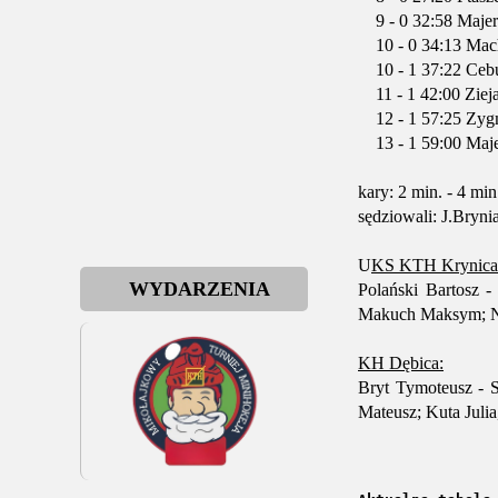
9 - 0 32:58 Majer
10 - 0 34:13 Mach
10 - 1 37:22 Cebu
11 - 1 42:00 Ziej
12 - 1 57:25 Zygm
13 - 1 59:00 Maje
kary: 2 min. - 4 min
sędziowali: J.Bryni
U
KS KTH Krynica-
WYDARZENIA
Polański Bartosz 
Makuch Maksym; Nos
KH Dębica:
Bryt Tymoteusz - S
Mateusz; Kuta Julia