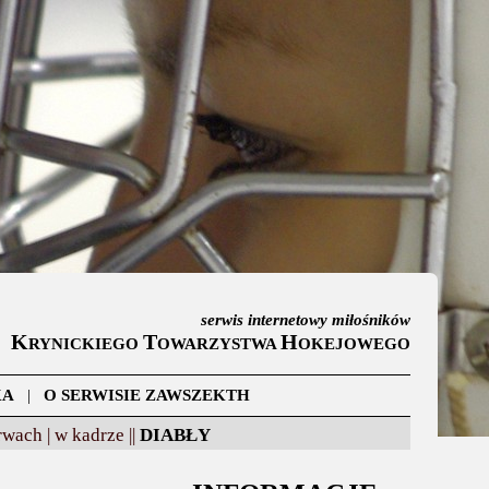
serwis internetowy miłośników
K
T
H
RYNICKIEGO
OWARZYSTWA
OKEJOWEGO
KA
|
O SERWISIE ZAWSZEKTH
wach |
w kadrze ||
DIABŁY