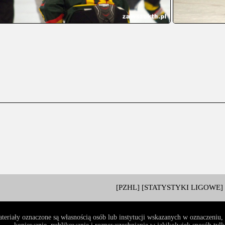
[PZHL]
[STATYSTYKI LIGOWE]
teriały oznaczone są własnością osób lub instytucji wskazanych w oznaczeniu