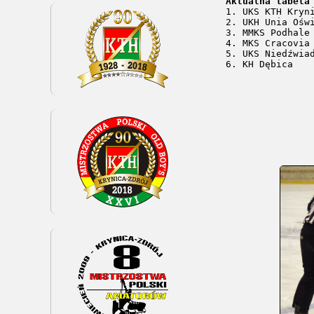
Aktualna tabela

1. UKS KTH Kryn
2. UKH Unia Oświ
3. MMKS Podhale 
4. MKS Cracovia 
5. UKS Niedźwiad