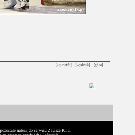
[« powrót]
[wydruk]
[góra]
, pozostałe należą do serwisu Zawsze KTH