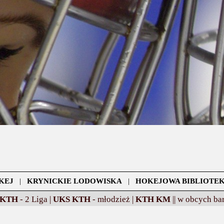
KEJ
|
KRYNICKIE LODOWISKA
|
HOKEJOWA BIBLIOTE
 KTH
- 2 Liga |
UKS KTH
- młodzież |
KTH KM
||
w obcych bar