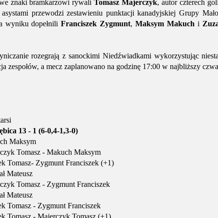
ę we znaki bramkarzowi rywali
Tomasz Majerczyk
, autor czterech go
 asystami przewodzi zestawieniu punktacji kanadyjskiej Grupy Małopo
 a wyniku dopełnili
Franciszek Zygmunt
,
Maksym Makuch
i
Zuza
niczanie rozegrają z sanockimi Niedźwiadkami wykorzystując niest
ja zespołów, a mecz zaplanowano na godzinę 17:00 w najbliższy czwar
arsi
ca 13 - 1 (6-0,4-1,3-0)
uch Maksym
rczyk Tomasz - Makuch Maksym
ek Tomasz- Zygmunt Franciszek (+1)
ał Mateusz
czyk Tomasz - Zygmunt Franciszek
ał Mateusz
ek Tomasz - Zygmunt Franciszek
ek Tomasz - Majerczyk Tomasz (+1)