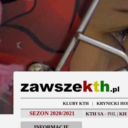
KLUBY KTH
|
KRYNICKI HO
SEZON 2020/2021
KTH SA
- PHL |
KH
INFORMACJE