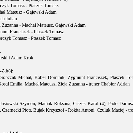
czyk Tomasz - Ptaszek Tomasz
ał Mateusz - Gajewski Adam
la Julian
a Zuzanna - Machał Mateusz, Gajewski Adam
unt Franciszek - Ptaszek Tomasz
rczyk Tomasz - Ptaszek Tomasz
.
arski i Adam Krok
Zdrój:
- Sobczak Michał, Bober Dominik; Zygmunt Franciszek, Ptaszek T
al Emilia, Machał Mateusz, Zieja Zuzanna - trener Chabior Adrian
tasiowski Szymon, Maniak Roksana; Ciszek Karol (4), Pado Dariusz 
, Czernecki Piotr, Bujak Krzysztof - Rokita Antoni, Czuluk Maciej - t