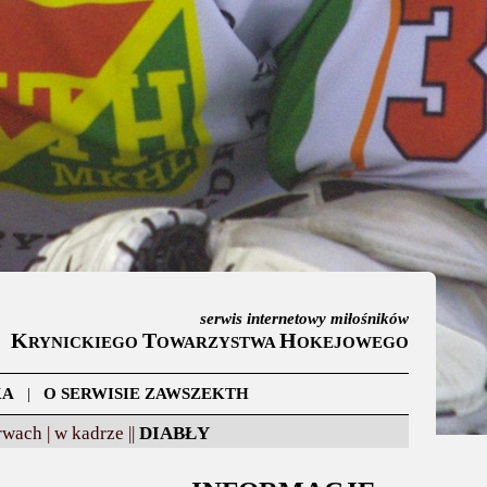
serwis internetowy miłośników
K
T
H
RYNICKIEGO
OWARZYSTWA
OKEJOWEGO
KA
|
O SERWISIE ZAWSZEKTH
wach |
w kadrze ||
DIABŁY