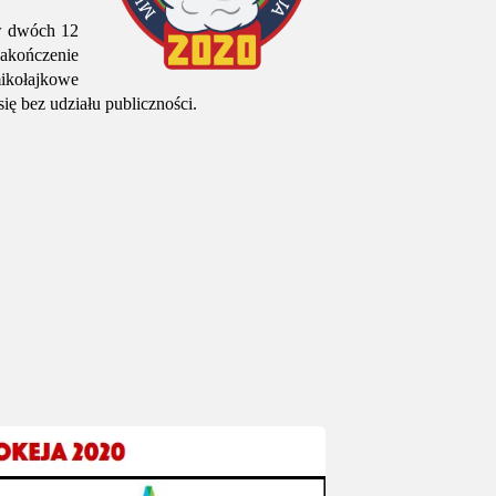
 w dwóch 12
zakończenie
mikołajkowe
ę bez udziału publiczności.