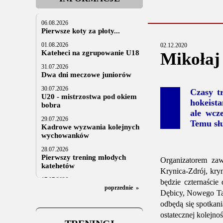
06.08.2026
Pierwsze koty za płoty...
01.08.2026
02.12.2020
Kateheci na zgrupowanie U18
Mikołaj
31.07.2026
Dwa dni meczowe juniorów
30.07.2026
Czasy t
U20 - mistrzostwa pod okiem
hokeista
bobra
ale wcz
29.07.2026
Temu słu
Kadrowe wyzwania kolejnych
wychowanków
28.07.2026
Pierwszy trening młodych
Organizatorem z
katehetów
Krynica-Zdrój, kry
17.07.2026
będzie czternaści
U20: z kraju i z zagranicy
poprzednie
»
Dębicy, Nowego Tar
07.07.2026
odbędą się spotkani
Za trzy tygodnie na lód
ostatecznej kolejnoś