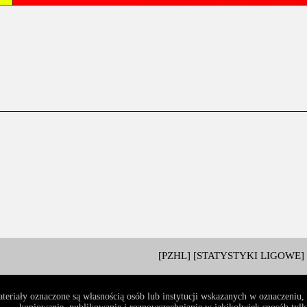
[PZHL]
[STATYSTYKI LIGOWE]
teriały oznaczone są własnością osób lub instytucji wskazanych w oznaczeniu