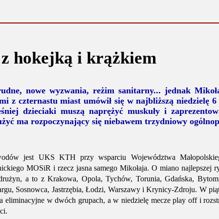
 z hokejką i krążkiem
rudne, nowe wyzwania, reżim sanitarny... jednak Mikoł
mi z czternastu miast umówił się w najbliższą niedzielę 
eśniej dzieciaki muszą naprężyć muskuły i zaprezentow
żyć ma rozpoczynający się niebawem trzydniowy ogólnopo
awodów jest UKS KTH przy wsparciu Województwa Małopolskie
nickiego MOSiR i rzecz jasna samego Mikołaja. O miano najlepszej 
e drużyn, a to z Krakowa, Opola, Tychów, Torunia, Gdańska, Bytom
gu, Sosnowca, Jastrzębia, Łodzi, Warszawy i Krynicy-Zdroju. W piąt
a eliminacyjne w dwóch grupach, a w niedzielę mecze play off i rozst
ci.