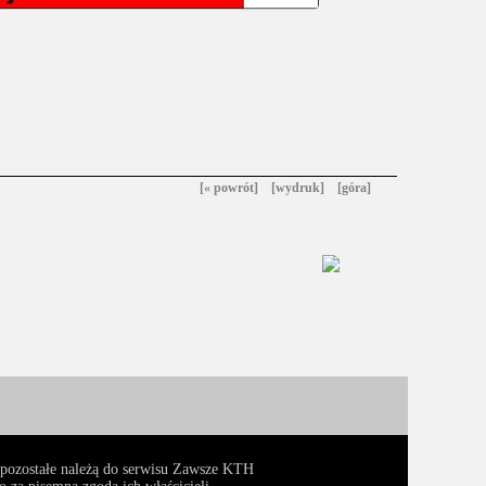
[« powrót]
[wydruk]
[góra]
, pozostałe należą do serwisu Zawsze KTH