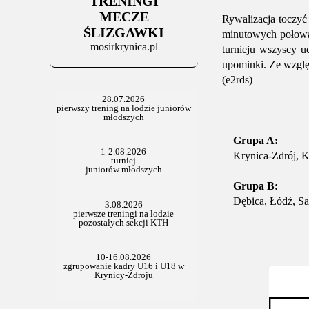
TRENINGI
06.07.2025
Stowarzyszenie po Walnym
MECZE
Rywalizacja toczyć
ŚLIZGAWKI
minutowych połowac
mosirkrynica.pl
turnieju wszyscy u
upominki. Ze względ
(e2rds)
Grupa A:
Krynica-Zdrój, Kr
Grupa B:
Dębica, Łódź, San