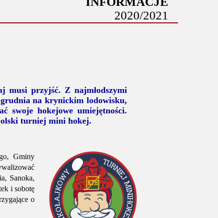
INFORMACJE
2020/2021
aj musi przyjść. Z najmłodszymi
6 grudnia na krynickim lodowisku,
ać swoje hokejowe umiejętności.
lski turniej mini hokej.
go, Gminy
rywalizować
ia, Sanoka,
ek i sobotę
rzygające o