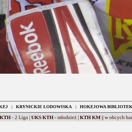
KEJ
|
KRYNICKIE LODOWISKA
|
HOKEJOWA BIBLIOTE
 KTH
- 2 Liga |
UKS KTH
- młodzież |
KTH KM
||
w obcych bar