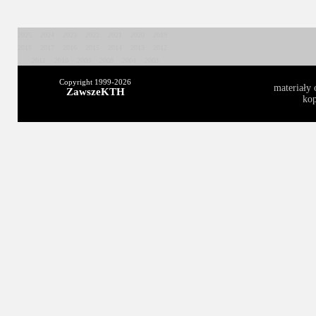
2025
2024
2023
2022
2021
2020
2019
2018
2017
2016
2015
2014
2013
2012
2011
2010
2009
2008
2004
2003
Copyright 1999-
2026
materiały 
ZawszeKTH
kop