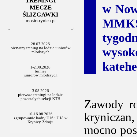
TRENINGI
06.07.2025
w Now
Stowarzyszenie po Walnym
MECZE
ŚLIZGAWKI
MMKS
mosirkrynica.pl
tygod
wyso
katehe
Zawody ro
kryniczan,
mocno pos