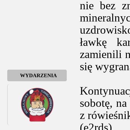
nie bez z
mineraln
uzdrowisk
ławkę ka
zamienili 
się wygran
WYDARZENIA
Kontynuac
sobotę, n
z rówieśni
(e2rds)