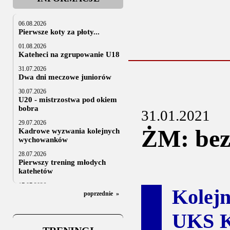
06.08.2026
Pierwsze koty za płoty...
01.08.2026
Kateheci na zgrupowanie U18
31.07.2026
Dwa dni meczowe juniorów
30.07.2026
U20 - mistrzostwa pod okiem
bobra
31.01.2021
29.07.2026
ŻM: be
Kadrowe wyzwania kolejnych
wychowanków
28.07.2026
Pierwszy trening młodych
katehetów
17.07.2026
Kolej
U20: z kraju i z zagranicy
poprzednie
»
07.07.2026
UKS KT
Za trzy tygodnie na lód